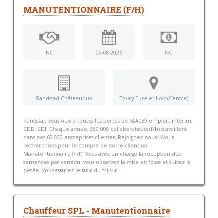
MANUTENTIONNAIRE (F/H)
NC
04-08-2026
NC
Randstad Châteaudun
Toury Eure-et-Loir (Centre)
Randstad vous ouvre toutes les portes de l&#039;emploi : intérim,
CDD, CDI. Chaque année, 330 000 collaborateurs (f/h) travaillent
dans nos 60 000 entreprises clientes. Rejoignez-nous ! Nous
recherchons pour le compte de notre client un
Manutentionnaire (h/f). Vous avez en charge la réception des
semences par camion. vous observez la mise en fosse et suivez la
pesée. Vous assurez le suivi du tri sur...
Chauffeur SPL - Manutentionnaire