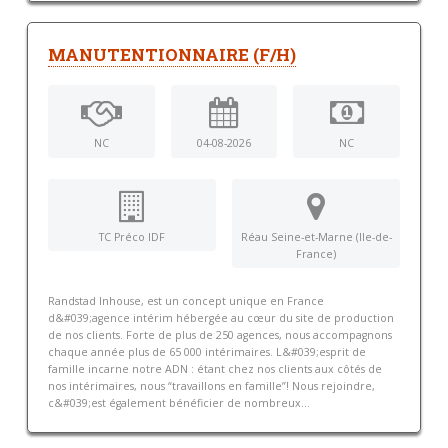
MANUTENTIONNAIRE (F/H)
NC
04-08-2026
NC
TC Préco IDF
Réau Seine-et-Marne (Ile-de-
France)
Randstad Inhouse, est un concept unique en France
d&#039;agence intérim hébergée au cœur du site de production
de nos clients. Forte de plus de 250 agences, nous accompagnons
chaque année plus de 65 000 intérimaires. L&#039;esprit de
famille incarne notre ADN : étant chez nos clients aux côtés de
nos intérimaires, nous “travaillons en famille”! Nous rejoindre,
c&#039;est également bénéficier de nombreux...