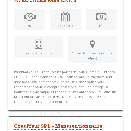
AVEC CACES R489 CAT. 3
NC
06-08-2026
NC
Randstad Rumilly
Aix-les-Bains Savoie (Rhône-
Alpes)
Randstad vous ouvre toutes les portes de l&#039;emploi : intérim,
CDD, CDI. Chaque année, 330 000 collaborateurs (f/h) travaillent
dans nos 60 000 entreprises clientes. Rejoignez-nous ! Nous
recherchons pour le compte de notre client, une entreprise
industrielle dynamique et reconnue, implantée à Aix-les-Bains, un
Manutentionnaire stocks (F/H) avec caès r489 catégorie 3. Nous
recherchons un Manutentionnaire...
Chauffeur SPL - Manutentionnaire