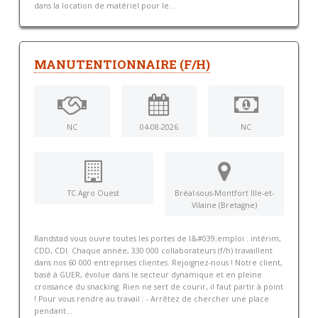
dans la location de matériel pour le...
MANUTENTIONNAIRE (F/H)
NC
04-08-2026
NC
TC Agro Ouest
Bréal-sous-Montfort Ille-et-
Vilaine (Bretagne)
Randstad vous ouvre toutes les portes de l&#039;emploi : intérim,
CDD, CDI. Chaque année, 330 000 collaborateurs (f/h) travaillent
dans nos 60 000 entreprises clientes. Rejoignez-nous ! Notre client,
basé à GUER, évolue dans le secteur dynamique et en pleine
croissance du snacking. Rien ne sert de courir, il faut partir à point
! Pour vous rendre au travail : - Arrêtez de chercher une place
pendant...