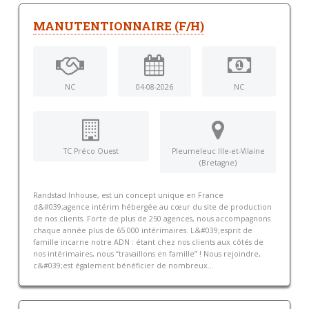
MANUTENTIONNAIRE (F/H)
NC
04-08-2026
NC
TC Préco Ouest
Pleumeleuc Ille-et-Vilaine
(Bretagne)
Randstad Inhouse, est un concept unique en France
d&#039;agence intérim hébergée au cœur du site de production
de nos clients. Forte de plus de 250 agences, nous accompagnons
chaque année plus de 65 000 intérimaires. L&#039;esprit de
famille incarne notre ADN : étant chez nos clients aux côtés de
nos intérimaires, nous “travaillons en famille” ! Nous rejoindre,
c&#039;est également bénéficier de nombreux...