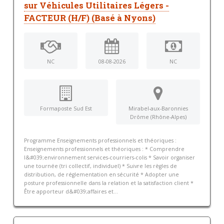
sur Véhicules Utilitaires Légers -
FACTEUR (H/F) (Basé à Nyons)
NC
08-08-2026
NC
Formaposte Sud Est
Mirabel-aux-Baronnies
Drôme (Rhône-Alpes)
Programme Enseignements professionnels et théoriques :
Enseignements professionnels et théoriques : * Comprendre
l&#039;environnement services-courriers-colis * Savoir organiser
une tournée (tri collectif, individuel) * Suivre les règles de
distribution, de réglementation en sécurité * Adopter une
posture professionnelle dans la relation et la satisfaction client *
Être apporteur d&#039;affaires et...