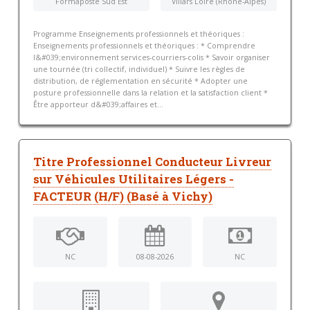
Formaposte Sud Est
Villars Loire (Rhône-Alpes)
Programme Enseignements professionnels et théoriques :
Enseignements professionnels et théoriques : * Comprendre
l&#039;environnement services-courriers-colis * Savoir organiser
une tournée (tri collectif, individuel) * Suivre les règles de
distribution, de réglementation en sécurité * Adopter une
posture professionnelle dans la relation et la satisfaction client *
Être apporteur d&#039;affaires et...
Titre Professionnel Conducteur Livreur
sur Véhicules Utilitaires Légers -
FACTEUR (H/F) (Basé à Vichy)
NC
08-08-2026
NC