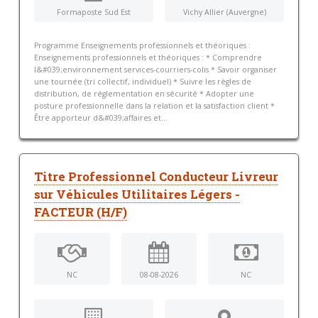
Formaposte Sud Est
Vichy Allier (Auvergne)
Programme Enseignements professionnels et théoriques :
Enseignements professionnels et théoriques : * Comprendre
l&#039;environnement services-courriers-colis * Savoir organiser
une tournée (tri collectif, individuel) * Suivre les règles de
distribution, de réglementation en sécurité * Adopter une
posture professionnelle dans la relation et la satisfaction client *
Être apporteur d&#039;affaires et...
Titre Professionnel Conducteur Livreur
sur Véhicules Utilitaires Légers -
FACTEUR (H/F)
NC
08-08-2026
NC