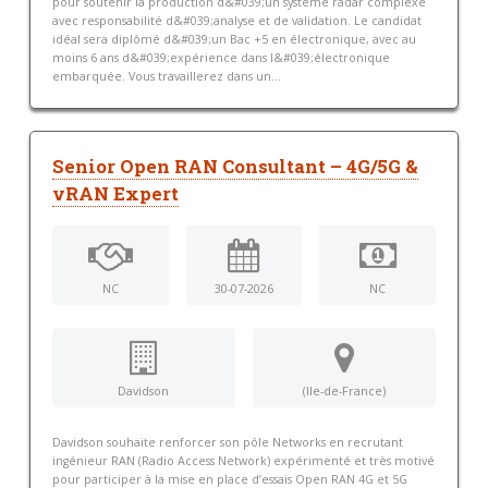
pour soutenir la production d&#039;un système radar complexe
avec responsabilité d&#039;analyse et de validation. Le candidat
idéal sera diplômé d&#039;un Bac +5 en électronique, avec au
moins 6 ans d&#039;expérience dans l&#039;électronique
embarquée. Vous travaillerez dans un...
Senior Open RAN Consultant – 4G/5G &
vRAN Expert
NC
30-07-2026
NC
Davidson
(Ile-de-France)
Davidson souhaite renforcer son pôle Networks en recrutant
ingénieur RAN (Radio Access Network) expérimenté et très motivé
pour participer à la mise en place d’essais Open RAN 4G et 5G