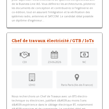
de la Business Line IAS. Vous définirez les architectures, piloterez
les documents de conception et contribuerez à l’ingénierie en
co‑édition, tout en assurant l’intégration et la vérification des
systèmes radio, antennes et SATCOM. Le candidat idéal possède
un diplôme d’ingénieur...
Chef de travaux électricité / GTB / IoTs
CDI
23-06-2026
NC
IZHO
Paris Paris (Ile-de-France)
Nous recherchons un Chef de Travaux avec un BTS électro-
technique ou électricien, justifiant d&#039;au moins 5 ans
d&#039;expérience dans le câblage électrique BT, notamment
d&#039;armoires et de commande. Le candidat idéal est