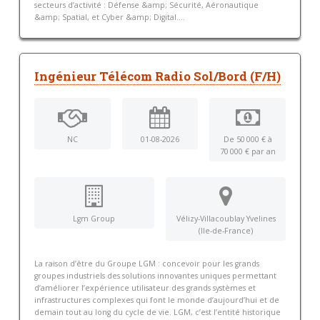
secteurs d’activité : Défense &amp; Sécurité, Aéronautique
&amp; Spatial, et Cyber &amp; Digital....
Ingénieur Télécom Radio Sol/Bord (F/H)
NC
01-08-2026
De 50 000 € à
70 000 € par an
Lgm Group
Vélizy-Villacoublay Yvelines
(Ile-de-France)
La raison d’être du Groupe LGM : concevoir pour les grands
groupes industriels des solutions innovantes uniques permettant
d’améliorer l’expérience utilisateur des grands systèmes et
infrastructures complexes qui font le monde d’aujourd’hui et de
demain tout au long du cycle de vie. LGM, c’est l’entité historique