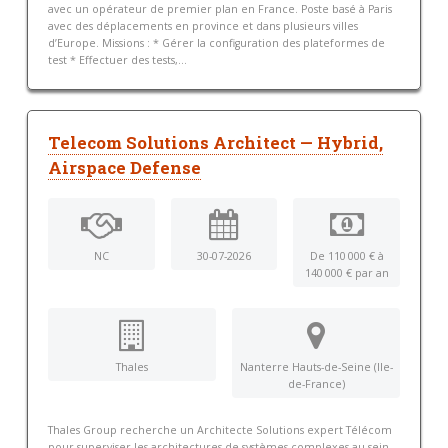
avec un opérateur de premier plan en France. Poste basé à Paris
avec des déplacements en province et dans plusieurs villes
d’Europe. Missions : * Gérer la configuration des plateformes de
test * Effectuer des tests,...
Telecom Solutions Architect — Hybrid,
Airspace Defense
NC
30-07-2026
De 110 000 € à
140 000 € par an
Thales
Nanterre Hauts-de-Seine (Ile-
de-France)
Thales Group recherche un Architecte Solutions expert Télécom
pour superviser les architectures de systèmes complexes au sein