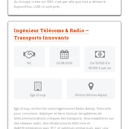
du Groupe créée en 1991, c’est par elle que tout a démarré.
Aujourd’hui, LGM ce sont près...
Ingénieur Télécoms & Radio —
Transports Innovants
NC
02-08-2026
De 65 000 € à
90 000 € par an
Egis Group
Rhône (Rhône-Alpes)
Egis Group recherche un(e) Ingénieur(e) Radio &amp; Telecoms
pour concevoir, déployer et faire évoluer les systèmes de
télécommunications critiques des transports. Vous travaillerez sur
des réseaux radio, des infrastructures télécoms et
l&#039;intégration avec PCC et systèmes embarqués, avec une