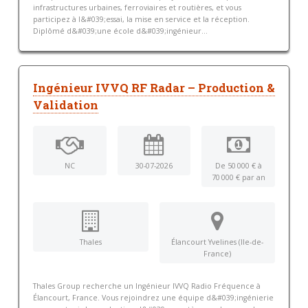
infrastructures urbaines, ferroviaires et routières, et vous
participez à l&#039;essai, la mise en service et la réception.
Diplômé d&#039;une école d&#039;ingénieur...
Ingénieur IVVQ RF Radar – Production &
Validation
NC
30-07-2026
De 50 000 € à
70 000 € par an
Thales
Élancourt Yvelines (Ile-de-
France)
Thales Group recherche un Ingénieur IVVQ Radio Fréquence à
Élancourt, France. Vous rejoindrez une équipe d&#039;ingénierie