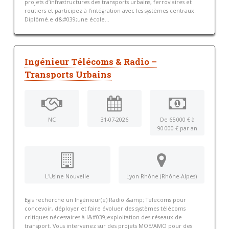
projets d’infrastructures des transports urbains, ferroviaires et
routiers et participez à l’intégration avec les systèmes centraux.
Diplômé.e d&#039;une école...
Ingénieur Télécoms & Radio –
Transports Urbains
NC
31-07-2026
De 65 000 € à
90 000 € par an
L'Usine Nouvelle
Lyon Rhône (Rhône-Alpes)
Egis recherche un Ingénieur(e) Radio &amp; Telecoms pour
concevoir, déployer et faire évoluer des systèmes télécoms
critiques nécessaires à l&#039;exploitation des réseaux de
transport. Vous intervenez sur des projets MOE/AMO pour des