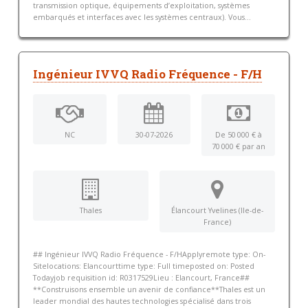
transmission optique, équipements d’exploitation, systèmes
embarqués et interfaces avec les systèmes centraux). Vous...
Ingénieur IVVQ Radio Fréquence - F/H
NC
30-07-2026
De 50 000 € à
70 000 € par an
Thales
Élancourt Yvelines (Ile-de-
France)
## Ingénieur IVVQ Radio Fréquence - F/HApplyremote type: On-
Sitelocations: Elancourttime type: Full timeposted on: Posted
Todayjob requisition id: R0317529Lieu : Elancourt, France##
**Construisons ensemble un avenir de confiance**Thales est un
leader mondial des hautes technologies spécialisé dans trois