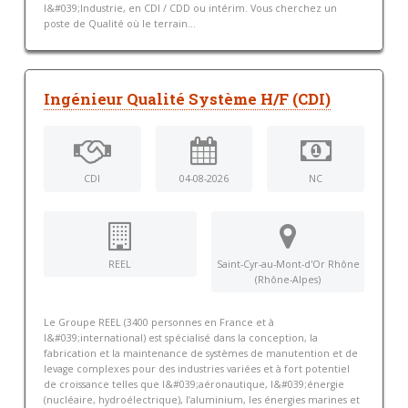
l&#039;Industrie, en CDI / CDD ou intérim. Vous cherchez un
poste de Qualité où le terrain...
Ingénieur Qualité Système H/F (CDI)
CDI
04-08-2026
NC
REEL
Saint-Cyr-au-Mont-d'Or Rhône
(Rhône-Alpes)
Le Groupe REEL (3400 personnes en France et à
l&#039;international) est spécialisé dans la conception, la
fabrication et la maintenance de systèmes de manutention et de
levage complexes pour des industries variées et à fort potentiel
de croissance telles que l&#039;aéronautique, l&#039;énergie
(nucléaire, hydroélectrique), l’aluminium, les énergies marines et