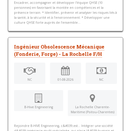
Encadrer, accompagner et développer l’équipe QHSE (10
personnes) en favorisant la montée en compétences et la
présence terrain. * Identifier, prévenir et analyser les risques liés à
la santé, à la sécurité et à l’environnement. * Développer une
culture QHSE forte auprès de l’ensemble...
Ingénieur Obsolescence Mécanique
(Fonderie, Forge) - La Rochelle F/H
NC
01-08-2026
NC
B-Hive Engineering
La Rochelle Charente-
Maritime (Poitou-Charentes)
Rejoindre B-HIVE Engineering, c&#039;est… Intégrer une société
d&#039;ingénierie multi-spécialisée, qui place l&#039;humain et