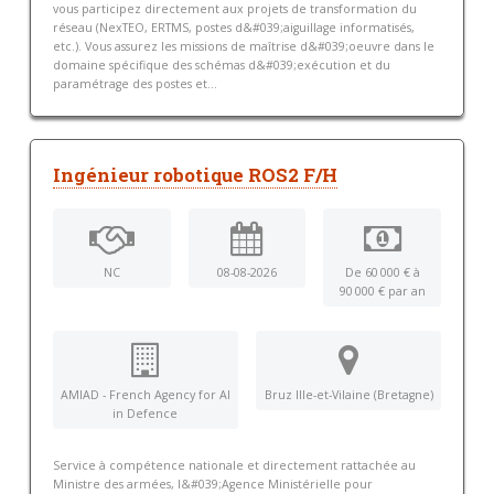
vous participez directement aux projets de transformation du
réseau (NexTEO, ERTMS, postes d&#039;aiguillage informatisés,
etc.). Vous assurez les missions de maîtrise d&#039;oeuvre dans le
domaine spécifique des schémas d&#039;exécution et du
paramétrage des postes et...
Ingénieur robotique ROS2 F/H
NC
08-08-2026
De 60 000 € à
90 000 € par an
AMIAD - French Agency for AI
Bruz Ille-et-Vilaine (Bretagne)
in Defence
Service à compétence nationale et directement rattachée au
Ministre des armées, l&#039;Agence Ministérielle pour