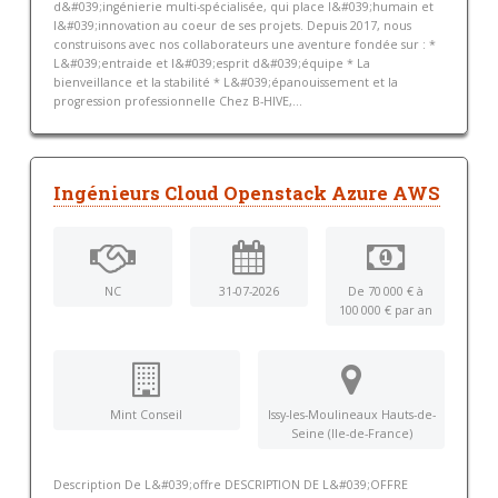
d&#039;ingénierie multi-spécialisée, qui place l&#039;humain et
l&#039;innovation au coeur de ses projets. Depuis 2017, nous
construisons avec nos collaborateurs une aventure fondée sur : *
L&#039;entraide et l&#039;esprit d&#039;équipe * La
bienveillance et la stabilité * L&#039;épanouissement et la
progression professionnelle Chez B-HIVE,...
Ingénieurs Cloud Openstack Azure AWS
NC
31-07-2026
De 70 000 € à
100 000 € par an
Mint Conseil
Issy-les-Moulineaux Hauts-de-
Seine (Ile-de-France)
Description De L&#039;offre DESCRIPTION DE L&#039;OFFRE