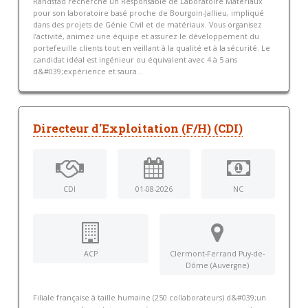
Randstad recherche un Responsable de Laboratoire Matériaux
pour son laboratoire basé proche de Bourgoin-Jallieu, impliqué
dans des projets de Génie Civil et de matériaux. Vous organisez
l’activité, animez une équipe et assurez le développement du
portefeuille clients tout en veillant à la qualité et à la sécurité. Le
candidat idéal est ingénieur ou équivalent avec 4 à 5 ans
d&#039;expérience et saura...
Directeur d'Exploitation (F/H) (CDI)
CDI
01-08-2026
NC
ACP
Clermont-Ferrand Puy-de-
Dôme (Auvergne)
Filiale française à taille humaine (250 collaborateurs) d&#039;un