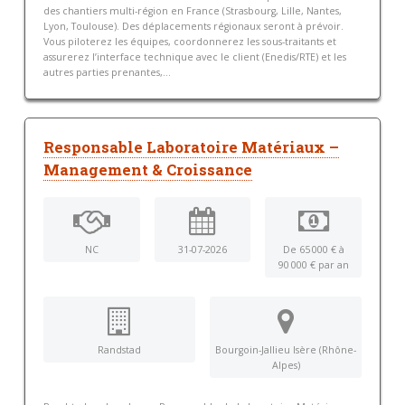
des chantiers multi-région en France (Strasbourg, Lille, Nantes,
Lyon, Toulouse). Des déplacements régionaux seront à prévoir.
Vous piloterez les équipes, coordonnerez les sous-traitants et
assurerez l’interface technique avec le client (Enedis/RTE) et les
autres parties prenantes,...
Responsable Laboratoire Matériaux –
Management & Croissance
NC
31-07-2026
De 65 000 € à
90 000 € par an
Randstad
Bourgoin-Jallieu Isère (Rhône-
Alpes)