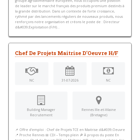
groupe agroalimentaire européen, nous occupons une position
de leader sur le marché français des produits premium destinés à
la grande distribution. Dans un contexte de forte croissance,
rythmé par des lancements réguliers de nouveaux produits, nous
renforçons notre organisation et créons le poste de : Directeur
d&#039;Exploitation (F/H)...
Chef De Projets Maitrise D'Oeuvre H/F
NC
31-07-2026
NC
Building Manager
Rennes Ille-et-Vilaine
Recrutement
(Bretagne)
📌 Offre d’emploi : Chef de Projets TCE en Maitrise d&#039;Oeuvre
📍 Proche Rennes 📅 CDI – Temps plein 🔎 À propos du poste En