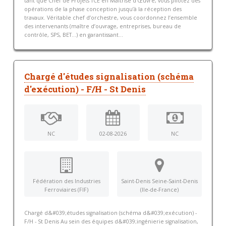
tant que Chef de Projets TCE en Maîtrise d’Œuvre, vous pilotez des
opérations de la phase conception jusqu’à la réception des
travaux. Véritable chef d’orchestre, vous coordonnez l’ensemble
des intervenants (maître d’ouvrage, entreprises, bureau de
contrôle, SPS, BET…) en garantissant...
Chargé d'études signalisation (schéma
d'exécution) - F/H - St Denis
NC
02-08-2026
NC
Fédération des Industries
Saint-Denis Seine-Saint-Denis
Ferroviaires (FIF)
(Ile-de-France)
Chargé d&#039;études signalisation (schéma d&#039;exécution) -
F/H - St Denis Au sein des équipes d&#039;ingénierie signalisation,