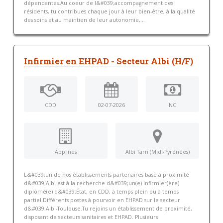
dépendantes.Au coeur de l&#039;accompagnement des
résidents, tu contribues chaque jour à leur bien-être, à la qualité
des soins et au maintien de leur autonomie,...
Infirmier en EHPAD - Secteur Albi (H/F)
CDD
02-07-2026
NC
App'Ines
Albi Tarn (Midi-Pyrénées)
L&#039;un de nos établissements partenaires basé à proximité
d&#039;Albi est à la recherche d&#039;un(e) Infirmier(ère)
diplômé(e) d&#039;État, en CDD, à temps plein ou à temps
partiel.Différents postes à pourvoir en EHPAD sur le secteur
d&#039;Albi-Toulouse.Tu rejoins un établissement de proximité,
disposant de secteurs sanitaires et EHPAD. Plusieurs