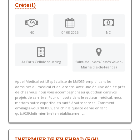
Créteil)
NC
04-08-2026
NC
Ag Paris Cellule sourcing
Saint-Maur-des-Fossés Val-de-
Marne (Ile-de-France)
Appel Médical est LE spécialiste de l&#039;emploi dans les
domaines du médical et de la santé. Avec une équipe dédiée près
de chez vous, nous vous accompagnons au quotidien dans vos
projets de carrière. Pour un poste dans le secteur médical, nous
mettons notre expertise en santé à votre service. Comment
envisagez-vous d&#039;enrichir la qualité de vie en tant
qu&#039;Infirmier(ère) en établissement...
INFIRMIER DE EN EHPAD (F/H)