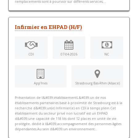
remplacements sont à pourvoir sur différents services,...
Infirmier en EHPAD (H/F)
CDI
07-04-2026
NC
App'Ines
Strasbourg Bas-Rhin (Alsace)
Présentation de l&#039;établissementL&#039;un de nos
établissements partenaires basé à proximité de Strasbourg est à la
recherche d&#039;un(e) Infirmier(e) en CDI à temps plein.Cet
établissement du secteur privé non lucratif est un EHPAD
d&#039;une capacité de 118 lits dont 12 places en unité de vie
protégée, dédié à l&#039;accompagnement des personnes âgées
dépendantes.Au sein d&#039;un environnement...