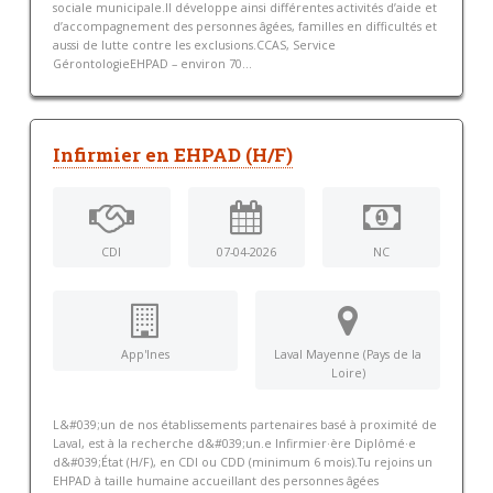
sociale municipale.Il développe ainsi différentes activités d’aide et
d’accompagnement des personnes âgées, familles en difficultés et
aussi de lutte contre les exclusions.CCAS, Service
GérontologieEHPAD – environ 70...
Infirmier en EHPAD (H/F)
CDI
07-04-2026
NC
App'Ines
Laval Mayenne (Pays de la
Loire)
L&#039;un de nos établissements partenaires basé à proximité de
Laval, est à la recherche d&#039;un.e Infirmier·ère Diplômé·e
d&#039;État (H/F), en CDI ou CDD (minimum 6 mois).Tu rejoins un
EHPAD à taille humaine accueillant des personnes âgées