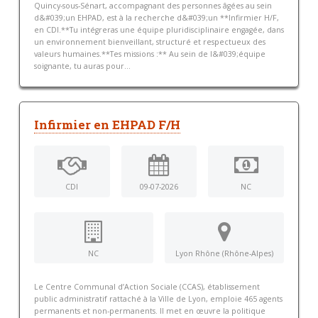
Quincy-sous-Sénart, accompagnant des personnes âgées au sein
d&#039;un EHPAD, est à la recherche d&#039;un **Infirmier H/F,
en CDI.**Tu intégreras une équipe pluridisciplinaire engagée, dans
un environnement bienveillant, structuré et respectueux des
valeurs humaines.**Tes missions :** Au sein de l&#039;équipe
soignante, tu auras pour...
Infirmier en EHPAD F/H
CDI
09-07-2026
NC
NC
Lyon Rhône (Rhône-Alpes)
Le Centre Communal d’Action Sociale (CCAS), établissement
public administratif rattaché à la Ville de Lyon, emploie 465 agents
permanents et non-permanents. Il met en œuvre la politique