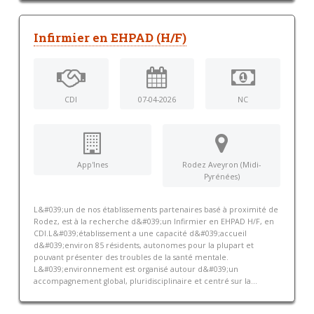
Infirmier en EHPAD (H/F)
CDI
07-04-2026
NC
App'Ines
Rodez Aveyron (Midi-
Pyrénées)
L&#039;un de nos établissements partenaires basé à proximité de
Rodez, est à la recherche d&#039;un Infirmier en EHPAD H/F, en
CDI.L&#039;établissement a une capacité d&#039;accueil
d&#039;environ 85 résidents, autonomes pour la plupart et
pouvant présenter des troubles de la santé mentale.
L&#039;environnement est organisé autour d&#039;un
accompagnement global, pluridisciplinaire et centré sur la...