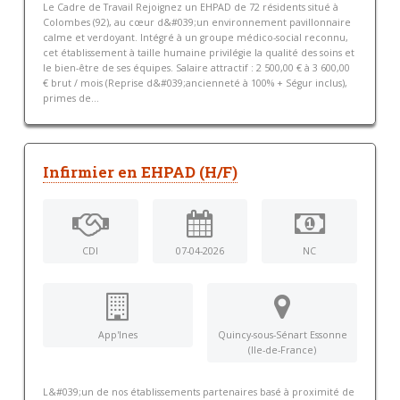
Le Cadre de Travail Rejoignez un EHPAD de 72 résidents situé à
Colombes (92), au cœur d&#039;un environnement pavillonnaire
calme et verdoyant. Intégré à un groupe médico-social reconnu,
cet établissement à taille humaine privilégie la qualité des soins et
le bien-être de ses équipes. Salaire attractif : 2 500,00 € à 3 600,00
€ brut / mois (Reprise d&#039;ancienneté à 100% + Ségur inclus),
primes de...
Infirmier en EHPAD (H/F)
CDI
07-04-2026
NC
App'Ines
Quincy-sous-Sénart Essonne
(Ile-de-France)
L&#039;un de nos établissements partenaires basé à proximité de