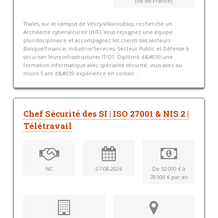
(Ile-de-France)
Thales, sur le campus de Vélizy-Villacoublay, recherche un
Architecte cybersécurité (H/F). Vous rejoignez une équipe
pluridisciplinaire et accompagnez les clients des secteurs
Banque/Finance, Industrie/Services, Secteur Public et Défense à
sécuriser leurs infrastructures IT/OT. Diplômé d&#039;une
formation informatique avec spécialité sécurité, vous avez au
moins 5 ans d&#039;expérience en conseil...
Chef Sécurité des SI | ISO 27001 & NIS 2 |
Télétravail
NC
07-08-2026
De 52 000 € à
78 000 € par an