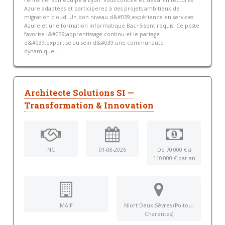
renforcer son équipe à Lyon. Vous concevrez des architectures
Azure adaptées et participerez à des projets ambitieux de
migration cloud. Un bon niveau d&#039;expérience en services
Azure et une formation informatique Bac+5 sont requis. Ce poste
favorise l&#039;apprentissage continu et le partage
d&#039;expertise au sein d&#039;une communauté
dynamique....
Architecte Solutions SI —
Transformation & Innovation
NC
01-08-2026
De 70 000 € à
110 000 € par an
MAIF
Niort Deux-Sèvres (Poitou-
Charentes)