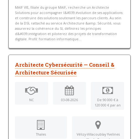
MAIF VIE, filiale du groupe MAIF, recherche un Architecte
Solutions pour accompagner l&#039;évolution de ses applications
et construire des solutions soutenant les parcours clients. Au sein
de la DSI, rattaché au service Architecture &amp; Sécurité, vous
assurerez la cohérence du SI, définirez les principes
d&#039;intégration et piloterez des projets de transformation
digitale. Profil: formation informatique...
Architecte Cybersécurité — Conseil &
Architecture Sécurisée
NC
03-08-2026
De 90 000 € à
120 000 € par an
Thales
Vélizy-Villacoublay Yvelines