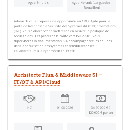
Agde-Emplois
Agde Hérault (Languedoc-
Roussillon)
Adsearch vous propose une opportunité en CDI à Agde pour le
poste de Responsable Sécurité des Systèmes d&#039;informations
(H/F). Vous élaborerez et mettrerez en oeuvre la politique de
sécurité des SI et piloterez la route vers ISO 27001. Vous
superviserez la documentation SSI, accompagnerez les équipes IT
dans la sécurisation des systèmes et sensibiliserez les
collaborateurs à la cybersécurité. Profil:...
Architecte Flux & Middleware SI –
IT/OT & API/Cloud
NC
01-08-2026
De 90 000 € à
120 000 € par an