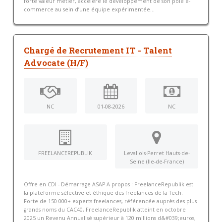
forte valeur métier, accélère le développement de son pôle e-
commerce au sein d’une équipe expérimentée...
Chargé de Recrutement IT - Talent
Advocate (H/F)
NC
01-08-2026
NC
FREELANCEREPUBLIK
Levallois-Perret Hauts-de-
Seine (Ile-de-France)
Offre en CDI - Démarrage ASAP A propos : FreelanceRepublik est
la plateforme sélective et éthique des freelances de la Tech.
Forte de 150 000+ experts freelances, référencée auprès des plus
grands noms du CAC40, FreelanceRepublik atteint en octobre
2025 un Revenu Annualisé supérieur à 120 millions d&#039;euros,