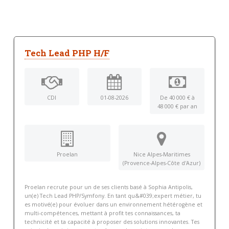
Tech Lead PHP H/F
CDI
01-08-2026
De 40 000 € à
48 000 € par an
Proelan
Nice Alpes-Maritimes
(Provence-Alpes-Côte d'Azur)
Proelan recrute pour un de ses clients basé à Sophia Antipolis,
un(e) Tech Lead PHP/Symfony. En tant qu&#039;expert métier, tu
es motivé(e) pour évoluer dans un environnement hétérogène et
multi-compétences, mettant à profit tes connaissances, ta
technicité et ta capacité à proposer des solutions innovantes. Tes