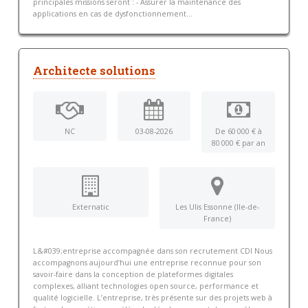
principales missions seront : - Assurer la maintenance des
applications en cas de dysfonctionnement...
Architecte solutions
NC
03-08-2026
De 60 000 € à
80 000 € par an
Externatic
Les Ulis Essonne (Ile-de-
France)
L&#039;entreprise accompagnée dans son recrutement CDI Nous
accompagnons aujourd’hui une entreprise reconnue pour son
savoir-faire dans la conception de plateformes digitales
complexes, alliant technologies open source, performance et
qualité logicielle. L’entreprise, très présente sur des projets web à