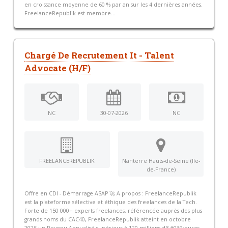
en croissance moyenne de 60 % par an sur les 4 dernières années.
FreelanceRepublik est membre...
Chargé De Recrutement It - Talent
Advocate (H/F)
NC
30-07-2026
NC
FREELANCEREPUBLIK
Nanterre Hauts-de-Seine (Ile-
de-France)
Offre en CDI - Démarrage ASAP 🚀 A propos : FreelanceRepublik
est la plateforme sélective et éthique des freelances de la Tech.
Forte de 150 000+ experts freelances, référencée auprès des plus
grands noms du CAC40, FreelanceRepublik atteint en octobre
2025 un Revenu Annualisé supérieur à 120 millions d&#039;euros,