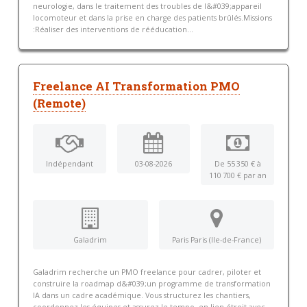
neurologie, dans le traitement des troubles de l&#039;appareil
locomoteur et dans la prise en charge des patients brûlés.Missions
:Réaliser des interventions de rééducation...
Freelance AI Transformation PMO
(Remote)
Indépendant
03-08-2026
De 55 350 € à
110 700 € par an
Galadrim
Paris Paris (Ile-de-France)
Galadrim recherche un PMO freelance pour cadrer, piloter et
construire la roadmap d&#039;un programme de transformation
IA dans un cadre académique. Vous structurez les chantiers,
coordonnez les équipes et assurez le tempo, en lien étroit avec