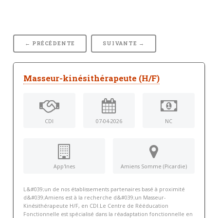
← PRÉCÉDENTE
SUIVANTE →
Masseur-kinésithérapeute (H/F)
CDI
07-04-2026
NC
App'Ines
Amiens Somme (Picardie)
L&#039;un de nos établissements partenaires basé à proximité
d&#039;Amiens est à la recherche d&#039;un Masseur-
Kinésithérapeute H/F, en CDI.Le Centre de Rééducation
Fonctionnelle est spécialisé dans la réadaptation fonctionnelle en