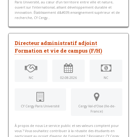
Paris Université, au cœur d’un territoire entre ville et nature,
ouvert sur l’international, alliant développement durable et
innovation. Établissement d&#039;enseignement supérieur et de
recherche, CY Cergy...
Directeur administratif adjoint
Formation et vie de campus (F/H)
NC
02-08-2026
NC
CY Cergy Paris Université
Cergy Val-d'Oise (Ile-de-
France)
À propos de nous Le service public et ses valeurs comptent pour
vous ? Vous souhaitez contribuer à la réussite des étudiants en
participant au projet d’avenir de l’université ? Rejoignez CY Cergy