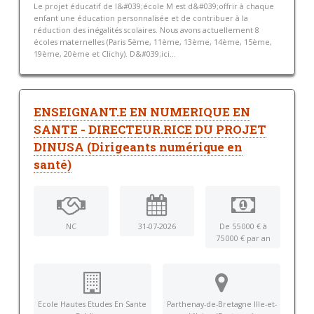
Le projet éducatif de l&#039;école M est d&#039;offrir à chaque
enfant une éducation personnalisée et de contribuer à la
réduction des inégalités scolaires. Nous avons actuellement 8
écoles maternelles (Paris 5ème, 11ème, 13ème, 14ème, 15ème,
19ème, 20ème et Clichy). D&#039;ici...
ENSEIGNANT.E EN NUMERIQUE EN
SANTE - DIRECTEUR.RICE DU PROJET
DINUSA (Dirigeants numérique en
santé)
NC
31-07-2026
De 55 000 € à
75 000 € par an
Ecole Hautes Etudes En Sante
Parthenay-de-Bretagne Ille-et-