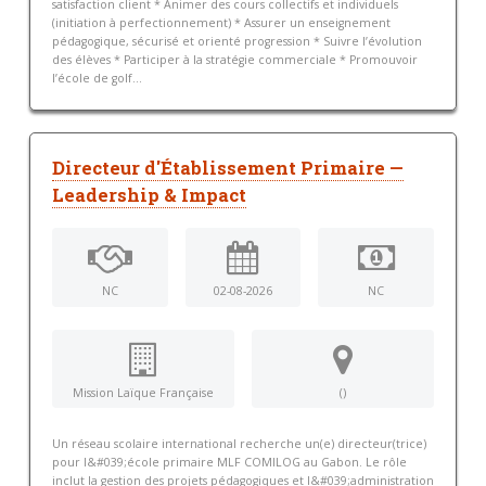
satisfaction client * Animer des cours collectifs et individuels
(initiation à perfectionnement) * Assurer un enseignement
pédagogique, sécurisé et orienté progression * Suivre l’évolution
des élèves * Participer à la stratégie commerciale * Promouvoir
l’école de golf...
Directeur d'Établissement Primaire —
Leadership & Impact
NC
02-08-2026
NC
Mission Laïque Française
()
Un réseau scolaire international recherche un(e) directeur(trice)
pour l&#039;école primaire MLF COMILOG au Gabon. Le rôle
inclut la gestion des projets pédagogiques et l&#039;administration