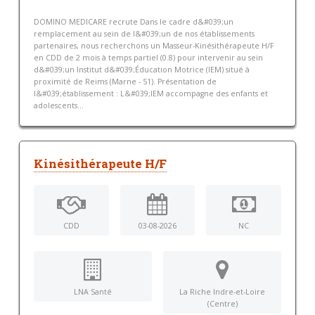
DOMINO MEDICARE recrute Dans le cadre d&#039;un
remplacement au sein de l&#039;un de nos établissements
partenaires, nous recherchons un Masseur-Kinésithérapeute H/F
en CDD de 2 mois à temps partiel (0.8) pour intervenir au sein
d&#039;un Institut d&#039;Éducation Motrice (IEM) situé à
proximité de Reims (Marne - 51). Présentation de
l&#039;établissement : L&#039;IEM accompagne des enfants et
adolescents...
Kinésithérapeute H/F
CDD
03-08-2026
NC
LNA Santé
La Riche Indre-et-Loire
(Centre)