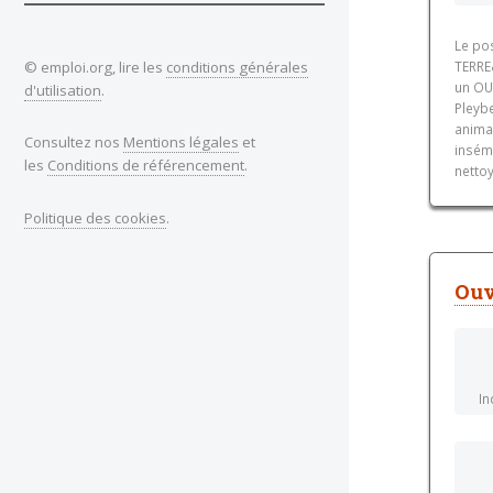
Le po
© emploi.org, lire les
conditions générales
TERRE
un OU
d'utilisation
.
Pleybe
animau
Consultez nos
Mentions légales
et
insém
les
Conditions de référencement
.
nettoy
Politique des cookies
.
Ouv
In