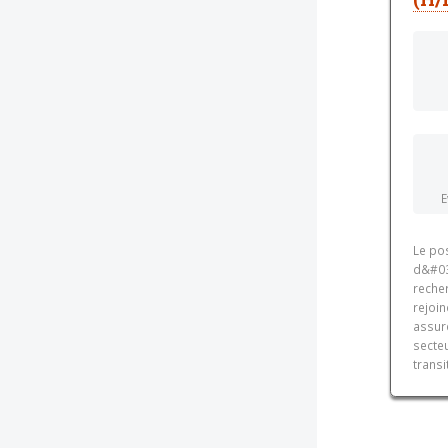
E
Le pos
d&#039
recher
rejoin
assur
secte
transi