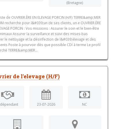
(Bretagne)
ste de OUVRIER.ÈRE EN ELEVAGE PORCIN (H/F) TERRE&amp;MER
IM recherche pour l&#039;un de ses clients, un.e OUVRIER.ÈRE
EVAGE PORCIN : Vos missions : Assurer le soin et le bien-être
nimaux Assurer la surveillance et suivi des mises-bas
er le nettoyage et la désinfection de l&#039;élevage et des
ents Poste à pourvoir dès que possible CDI à terme Le profil
rché TERRE&amp;MER...
rier de l'elevage (H/F)
ndépendant
23-07-2026
NC