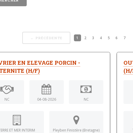
1
2
3
4
5
6
7
← PRÉCÉDENTE
RIER EN ELEVAGE PORCIN -
OU
ERNITE (H/F)
(H/
NC
04-08-2026
NC
TERRE ET MER INTERIM
Pleyben Finistère (Bretagne)