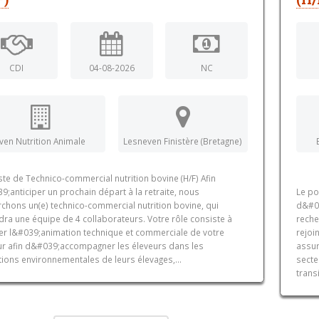
CDI
04-08-2026
NC
ven Nutrition Animale
Lesneven Finistère (Bretagne)
te de Technico-commercial nutrition bovine (H/F) Afin
;anticiper un prochain départ à la retraite, nous
Le po
chons un(e) technico-commercial nutrition bovine, qui
d&#03
dra une équipe de 4 collaborateurs. Votre rôle consiste à
reche
er l&#039;animation technique et commerciale de votre
rejoi
ur afin d&#039;accompagner les éleveurs dans les
assur
tions environnementales de leurs élevages,...
secte
trans