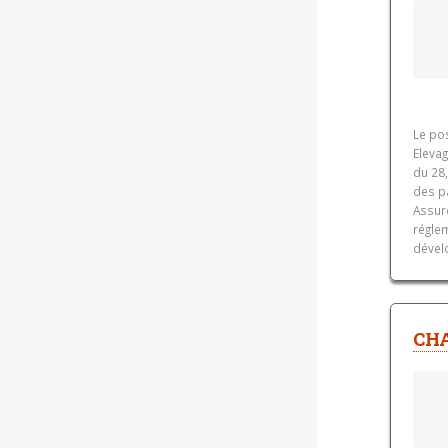
Le po
Eleva
du 28,
des pa
Assur
réglem
dével
CH