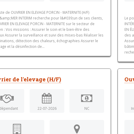
ste de OUVRIER EN ELEVAGE PORCIN - MATERNITE (H/F)
&amp;MER INTERIM recherche pour l&#039;un de ses clients,
Le po
VRIER EN ELEVAGE PORCIN - MATERNITE sur le secteur de
INTÉR
n : Vos missions : Assurer le soin et le bien-être des
EN ÉL
x Assurer la surveillance et suivi des mises-bas Réaliser les
des a
inations, détection des chaleurs, échographies Assurer le
Assur
age et la désinfection de...
bâtim
reche
rier de l'elevage (H/F)
Ouv
dépendant
22-07-2026
NC
I