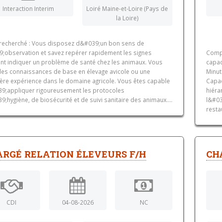
Interaction Interim
Loiré Maine-et-Loire (Pays de
la Loire)
l recherché : Vous disposez d&#039;un bon sens de
9;observation et savez repérer rapidement les signes
Compé
nt indiquer un problème de santé chez les animaux. Vous
capac
des connaissances de base en élevage avicole ou une
Minut
ère expérience dans le domaine agricole. Vous êtes capable
Capac
9;appliquer rigoureusement les protocoles
hiéra
;hygiène, de biosécurité et de suivi sanitaire des animaux....
l&#03
resta
ARGÉ RELATION ÉLEVEURS F/H
CH
CDI
04-08-2026
NC