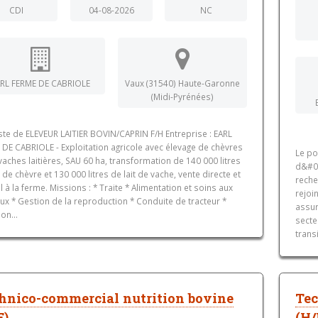
CDI
04-08-2026
NC
RL FERME DE CABRIOLE
Vaux (31540) Haute-Garonne
(Midi-Pyrénées)
ste de ELEVEUR LAITIER BOVIN/CAPRIN F/H Entreprise : EARL
DE CABRIOLE - Exploitation agricole avec élevage de chèvres
Le po
vaches laitières, SAU 60 ha, transformation de 140 000 litres
d&#03
t de chèvre et 130 000 litres de lait de vache, vente directe et
reche
l à la ferme. Missions : * Traite * Alimentation et soins aux
rejoi
x * Gestion de la reproduction * Conduite de tracteur *
assur
ion...
secte
trans
hnico-commercial nutrition bovine
Tec
F)
(H/