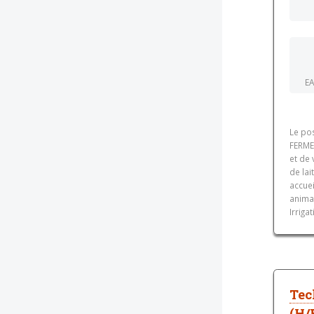
EA
Le po
FERME 
et de 
de lai
accuei
animau
Irrigat
Tec
(H/