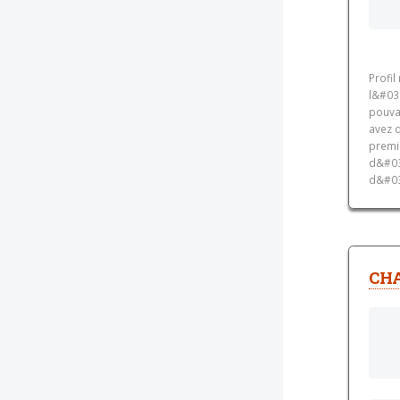
Profi
l&#03
pouva
avez 
premi
d&#03
d&#039
CH