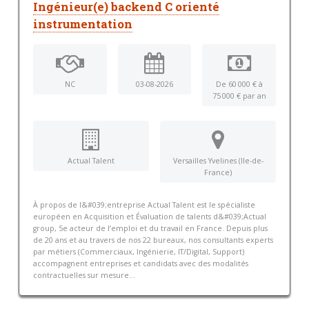
Ingénieur(e) backend C orienté
instrumentation
NC
03-08-2026
De 60 000 € à
75 000 € par an
Actual Talent
Versailles Yvelines (Ile-de-
France)
À propos de l&#039;entreprise Actual Talent est le spécialiste
européen en Acquisition et Évaluation de talents d&#039;Actual
group, 5e acteur de l’emploi et du travail en France. Depuis plus
de 20 ans et au travers de nos 22 bureaux, nos consultants experts
par métiers (Commerciaux, Ingénierie, IT/Digital, Support)
accompagnent entreprises et candidats avec des modalités
contractuelles sur mesure...