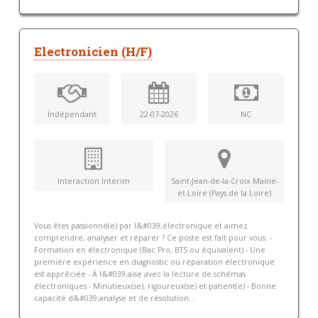
Electronicien (H/F)
Indépendant
22-07-2026
NC
Interaction Interim
Saint-Jean-de-la-Croix Maine-
et-Loire (Pays de la Loire)
Vous êtes passionné(e) par l&#039;électronique et aimez
comprendre, analyser et réparer ? Ce poste est fait pour vous. -
Formation en électronique (Bac Pro, BTS ou équivalent) - Une
première expérience en diagnostic ou réparation électronique
est appréciée - À l&#039;aise avec la lecture de schémas
électroniques - Minutieux(se), rigoureux(se) et patient(e) - Bonne
capacité d&#039;analyse et de résolution...