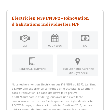
Électricien N3P1/N3P2 - Rénovation
d'habitations individuelles H/F
CDI
07-07-2026
NC
RENEWALL BATIMENT
Toulouse Haute-Garonne
(Midi-Pyrénées)
Nous recherchons un électricien qualifié N3P1 ou N3P2, justifiant
d&#039;une expérience confirmée en électricité, idéalement
dans la rénovation. Le candidat devra faire preuve
d&#039;autonomie et de rigueur, avec une excellente
connaissance des normes électriques et des règles de sécurité.
REVEST Groupe, opérateur immobilier fondé en 2013, rénove
intégralement des immeubles anciens dégradés en coeur...