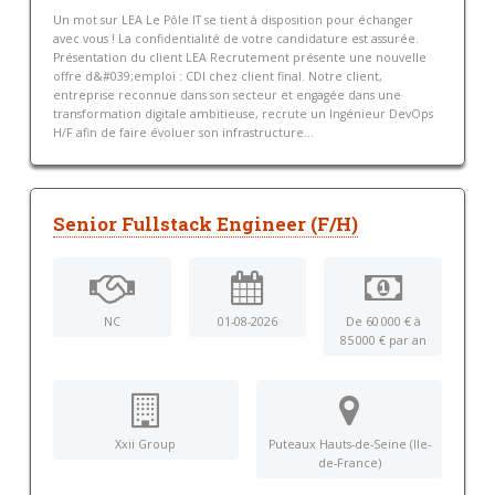
Un mot sur LEA Le Pôle IT se tient à disposition pour échanger
avec vous ! La confidentialité de votre candidature est assurée.
Présentation du client LEA Recrutement présente une nouvelle
offre d&#039;emploi : CDI chez client final. Notre client,
entreprise reconnue dans son secteur et engagée dans une
transformation digitale ambitieuse, recrute un Ingénieur DevOps
H/F afin de faire évoluer son infrastructure...
Senior Fullstack Engineer (F/H)
NC
01-08-2026
De 60 000 € à
85 000 € par an
Xxii Group
Puteaux Hauts-de-Seine (Ile-
de-France)