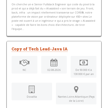
On cherche un·e Senior Fullstack Engineer qui code du pixel à la
prod et qui a déjà fait du « AI-assisted » son terrain de jeu. Front,
back, infra : un impact réellement transverse sur CORE®, notre
plateforme de vision par ordinateur déployée sur 450+ sites Le
poste est ouvert à un·e ingénieur·e qui a pris le virage « AI-assisted
» : capable de faire les bons choix d’architecture, de tirer
l’équipe...
Copy of Tech Lead-Java IA
NC
02-08-2026
De 90 000 € à
130 000 € par an
Doxallia
Nantes Loire-Atlantique (Pays
de la Loire)