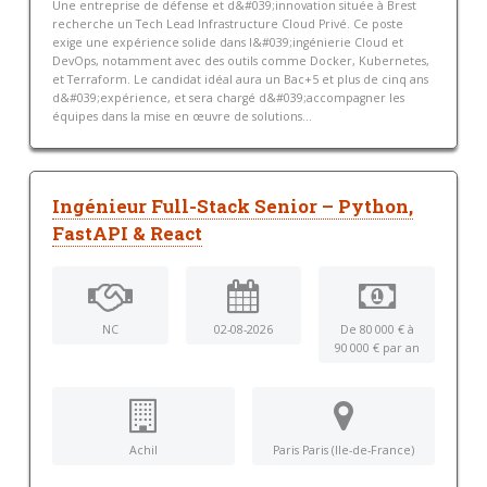
Une entreprise de défense et d&#039;innovation située à Brest
recherche un Tech Lead Infrastructure Cloud Privé. Ce poste
exige une expérience solide dans l&#039;ingénierie Cloud et
DevOps, notamment avec des outils comme Docker, Kubernetes,
et Terraform. Le candidat idéal aura un Bac+5 et plus de cinq ans
d&#039;expérience, et sera chargé d&#039;accompagner les
équipes dans la mise en œuvre de solutions...
Ingénieur Full-Stack Senior – Python,
FastAPI & React
NC
02-08-2026
De 80 000 € à
90 000 € par an
Achil
Paris Paris (Ile-de-France)