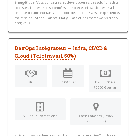
énergétique. Vous concevrez et développerez des solutions data
robustes, traiterez des données complexes et participerez à la
refonte d’outils existants. Le profil idéal inclut 5 ans d’expérience,
maîtrise de Python, Pandas, Plotly, Flask et des frameworks front-
end; vous...
DevOps Intégrateur – Infra, CI/CD &
Cloud (Télétravail 50%)
NC
05-08-2026
De 55 000 € à
75 000 € par an
SII Group Switzerland
Caen Calvados (Basse-
Normandie)
SII Group Switzerland recherche un Intégrateur DevOps H/F pour