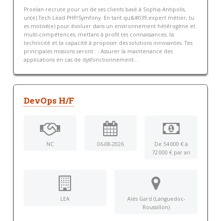
Proelan recrute pour un de ses clients basé à Sophia Antipolis,
un(e) Tech Lead PHP/Symfony. En tant qu&#039;expert métier, tu
es motivé(e) pour évoluer dans un environnement hétérogène et
multi-compétences, mettant à profit tes connaissances, ta
technicité et ta capacité à proposer des solutions innovantes. Tes
principales missions seront : - Assurer la maintenance des
applications en cas de dysfonctionnement...
DevOps H/F
NC
06-08-2026
De 54 000 € à
72 000 € par an
LEA
Alès Gard (Languedoc-
Roussillon)