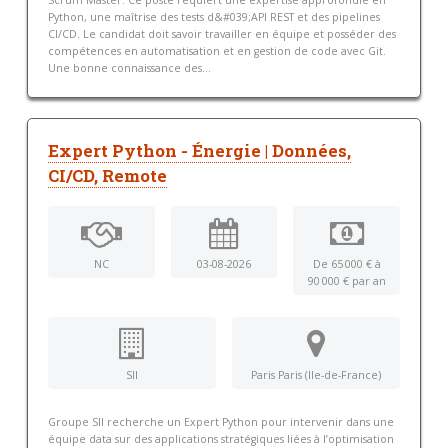
Scrum Master. Ce poste requiert une expertise approfondie en
Python, une maîtrise des tests d&#039;API REST et des pipelines
CI/CD. Le candidat doit savoir travailler en équipe et posséder des
compétences en automatisation et en gestion de code avec Git.
Une bonne connaissance des...
Expert Python - Énergie | Données,
CI/CD, Remote
NC
03-08-2026
De 65 000 € à
90 000 € par an
SII
Paris Paris (Ile-de-France)
Groupe SII recherche un Expert Python pour intervenir dans une
équipe data sur des applications stratégiques liées à l’optimisation