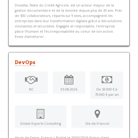
Doxallia, filiale du Crédit Agricole, est un acteur majeur de la
gestion documentaire et de la donnée depuis plus de 30 ans. Près
de 500 collaborateurs, répartis sur 9 sites, accompagnent les
entreprises dans leur transformation digitale grâce à des solutions
innovantes et sécurisées. Engagée et responsable, l’entreprise
place l’humain et l’écoresponsabilité au coeur de son action.
Envie d’améliorer...
DevOps
NC
03-08-2026
De 50 000 € à
70 000 € par an
Global Experts Consulting
(Ile-de-France)
Hauts-de-Seine, France | Publié le 18/03/2026 Notre client