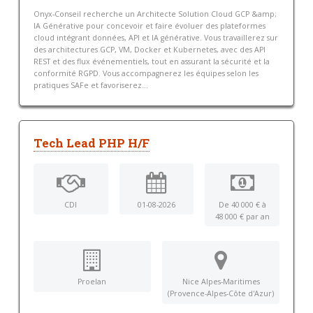
Onyx-Conseil recherche un Architecte Solution Cloud GCP &amp;
IA Générative pour concevoir et faire évoluer des plateformes
cloud intégrant données, API et IA générative. Vous travaillerez sur
des architectures GCP, VM, Docker et Kubernetes, avec des API
REST et des flux événementiels, tout en assurant la sécurité et la
conformité RGPD. Vous accompagnerez les équipes selon les
pratiques SAFe et favoriserez...
Tech Lead PHP H/F
CDI
01-08-2026
De 40 000 € à
48 000 € par an
Proelan
Nice Alpes-Maritimes
(Provence-Alpes-Côte d'Azur)