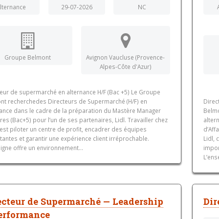
lternance
29-07-2026
NC
Groupe Belmont
Avignon Vaucluse (Provence-
Alpes-Côte d'Azur)
teur de supermarché en alternance H/F (Bac +5) Le Groupe
nt recherchedes Directeurs de Supermarché (H/F) en
Direc
nance dans le cadre de la préparation du Mastère Manager
Belmo
ires (Bac+5) pour l’un de ses partenaires, Lidl. Travailler chez
alter
c’est piloter un centre de profit, encadrer des équipes
d’Aff
antes et garantir une expérience client irréprochable.
Lidl,
igne offre un environnement...
impor
L’ens
ecteur de Supermarché — Leadership
Dir
erformance