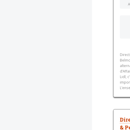
A
Direc
Belmo
alter
d’Affa
Lidl, 
import
L’ense
Dir
& P