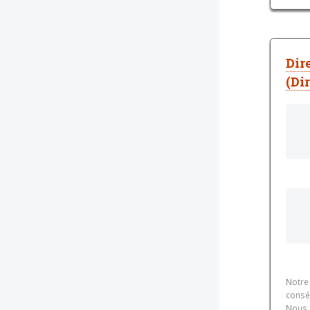
Dir
(Di
Notre 
conséq
Nous 