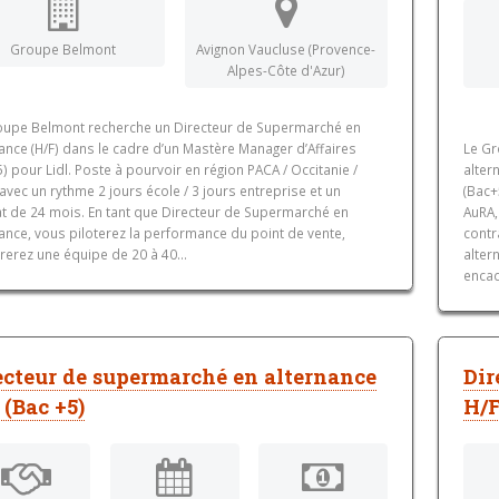
Groupe Belmont
Avignon Vaucluse (Provence-
Alpes-Côte d'Azur)
oupe Belmont recherche un Directeur de Supermarché en
ance (H/F) dans le cadre d’un Mastère Manager d’Affaires
Le Gr
) pour Lidl. Poste à pourvoir en région PACA / Occitanie /
alter
avec un rythme 2 jours école / 3 jours entreprise et un
(Bac+
at de 24 mois. En tant que Directeur de Supermarché en
AuRA,
ance, vous piloterez la performance du point de vente,
contr
erez une équipe de 20 à 40...
alter
encad
ecteur de supermarché en alternance
Dir
 (Bac +5)
H/F