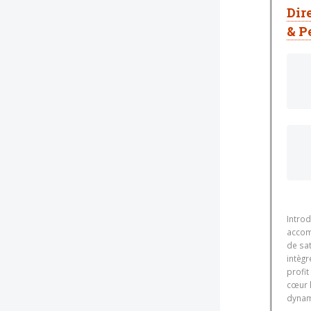
Dir
& P
Introd
accom
de sat
intègr
profit
cœur l
dynami