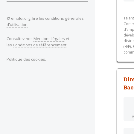
© emploi.org, lire les
conditions générales
Talen
Comme
d'utilisation
.
d’emp
dévelo
Consultez nos
Mentions légales
et
distri
les
Conditions de référencement
.
(H/F)
commer
Politique des cookies
.
Dir
Bac
A