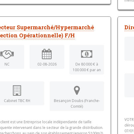
ecteur Supermarché/Hypermarché
Dir
rection Opérationnelle) F/H
NC
02-08-2026
De 80 000 € à
100 000 € par an
Cabinet TBC RH
Besançon Doubs (Franche-
Comté)
VOTRE
client est une Entreprise locale indépendante de taille
dérou
uente intervenant dans le secteur de la grande distribution.
07/01
recherchons au sein de son établissement (environ 5100m2)