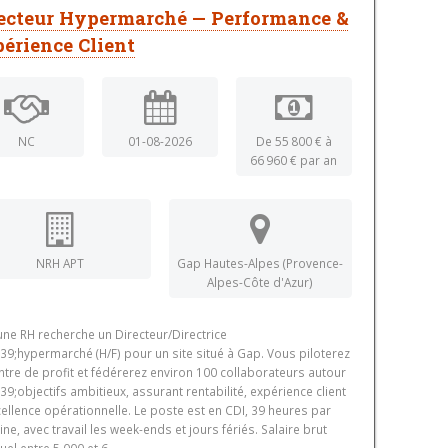
ecteur Hypermarché — Performance &
érience Client
NC
01-08-2026
De 55 800 € à
66 960 € par an
NRH APT
Gap Hautes-Alpes (Provence-
Alpes-Côte d'Azur)
ne RH recherche un Directeur/Directrice
9;hypermarché (H/F) pour un site situé à Gap. Vous piloterez
ntre de profit et fédérerez environ 100 collaborateurs autour
9;objectifs ambitieux, assurant rentabilité, expérience client
cellence opérationnelle. Le poste est en CDI, 39 heures par
ne, avec travail les week-ends et jours fériés. Salaire brut
el entre 5 000 et 6...