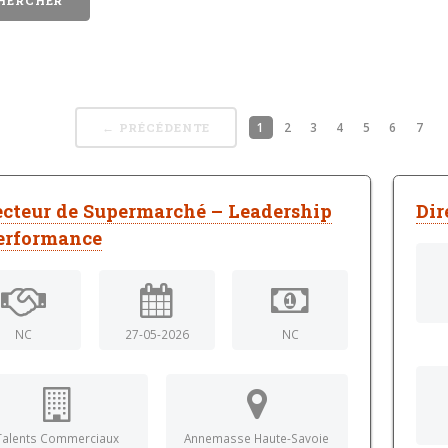
1
2
3
4
5
6
7
← PRÉCÉDENTE
ecteur de Supermarché – Leadership
Dir
erformance
NC
27-05-2026
NC
Talents Commerciaux
Annemasse Haute-Savoie