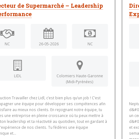
ecteur de Supermarché – Leadership
Dir
erformance
Exp
NC
26-05-2026
NC
LIDL
Colomiers Haute-Garonne
(Midi-Pyrénées)
uction Travailler chez Lidl, c’est bien plus qu’un job ! C’est
pagner une équipe pour développer ses compétences afin
Neptu
isfaire au mieux nos clients. En rejoignant notre équipe, tu
d&#03
es une entreprise en pleine croissance où tu peux mettre à
un ce
 ton leadership et ta réactivité au quotidien, tout en gardant à
d&#03
’expérience de nos clients. Tu fédères une équipe
et ex
que et...
semai
mensu