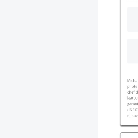
Micha
pilote
chef 
l&#039
garant
d&#03
et sav