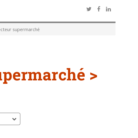
ecteur supermarché
supermarché >