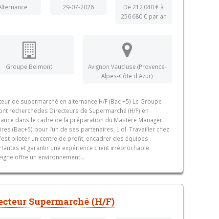
Alternance
29-07-2026
De 212 040 € à
256 680 € par an
Groupe Belmont
Avignon Vaucluse (Provence-
Alpes-Côte d'Azur)
teur de supermarché en alternance H/F (Bac +5) Le Groupe
nt recherchedes Directeurs de Supermarché (H/F) en
nance dans le cadre de la préparation du Mastère Manager
aires (Bac+5) pour l’un de ses partenaires, Lidl. Travailler chez
 c’est piloter un centre de profit, encadrer des équipes
tantes et garantir une expérience client irréprochable.
eigne offre un environnement...
ecteur Supermarché (H/F)