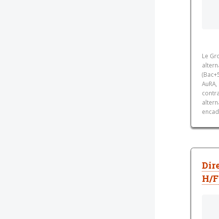
Le Gr
altern
(Bac+5
AuRA, 
contr
altern
encadr
Dir
H/F