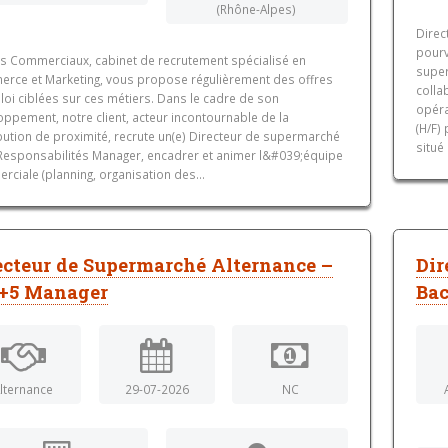
(Rhône-Alpes)
Direc
pourv
ts Commerciaux, cabinet de recrutement spécialisé en
super
rce et Marketing, vous propose régulièrement des offres
colla
loi ciblées sur ces métiers. Dans le cadre de son
opéra
ppement, notre client, acteur incontournable de la
(H/F)
bution de proximité, recrute un(e) Directeur de supermarché
situé
. Responsabilités Manager, encadrer et animer l&#039;équipe
ciale (planning, organisation des...
ecteur de Supermarché Alternance –
Dir
+5 Manager
Ba
lternance
29-07-2026
NC