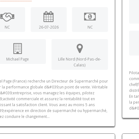
NC
26-07-2026
NC
Michael Page
Lille Nord (Nord-Pas-de-
Calais)
Pilot
comme
el Page (France) recherche un Directeur de Supermarché pour
chef(
r la performance globale d&#039;un point de vente. Véritable
distr
d&#039;entreprise, vous managez les équipes, pilotez
En ta
;activité commerciale et assurez la rentabilité tout en
la pe
issant la satisfaction client. Vous avez au moins 5 ans
d&#03
9;expérience en direction de supermarché ou hypermarché,
ez conduire le changement...