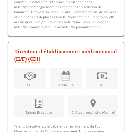
comme un acteur de référence en Gironde dans
l&#039;accompagnement des personnes en situation de
handicap. À travers un réseau d&#039;établissements, de services
et de dispositifs déployés sur l&#039;ensemble du territoire, elle
agit au quotidien pour favoriser l&#039;inclusion, développer
l&#039;autonomie et soutenir l&#039;épanouissement...
Directeur d'établissement médico-social
(H/F) (CDI)
CDI
08-08-2026
NC
Talents Executive
Châteauroux Indre (Centre)
Talents Executive est le cabinet de recrutement du Top
Management et du Middle Management. Nous avons pour