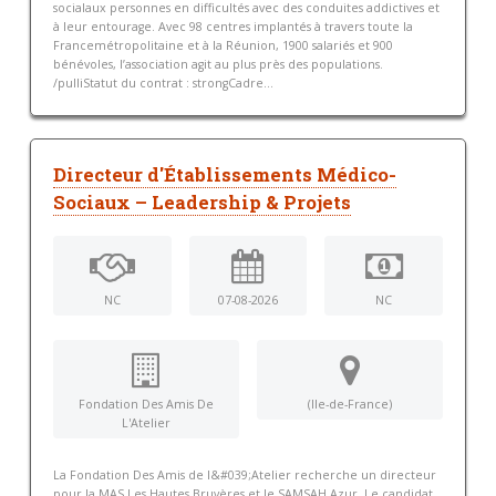
socialaux personnes en difficultés avec des conduites addictives et
à leur entourage. Avec 98 centres implantés à travers toute la
Francemétropolitaine et à la Réunion, 1900 salariés et 900
bénévoles, l’association agit au plus près des populations.
/pulliStatut du contrat : strongCadre...
Directeur d'Établissements Médico-
Sociaux – Leadership & Projets
NC
07-08-2026
NC
Fondation Des Amis De
(Ile-de-France)
L'Atelier
La Fondation Des Amis de l&#039;Atelier recherche un directeur
pour la MAS Les Hautes Bruyères et le SAMSAH Azur. Le candidat