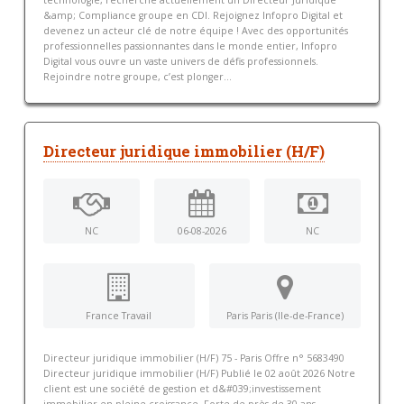
technologie, recherche actuellement un Directeur Juridique
&amp; Compliance groupe en CDI. Rejoignez Infopro Digital et
devenez un acteur clé de notre équipe ! Avec des opportunités
professionnelles passionnantes dans le monde entier, Infopro
Digital vous ouvre un vaste univers de défis professionnels.
Rejoindre notre groupe, c’est plonger...
Directeur juridique immobilier (H/F)
NC
06-08-2026
NC
France Travail
Paris Paris (Ile-de-France)
Directeur juridique immobilier (H/F) 75 - Paris Offre n° 5683490
Directeur juridique immobilier (H/F) Publié le 02 août 2026 Notre
client est une société de gestion et d&#039;investissement
immobilier en pleine croissance. Forte de près de 30 ans