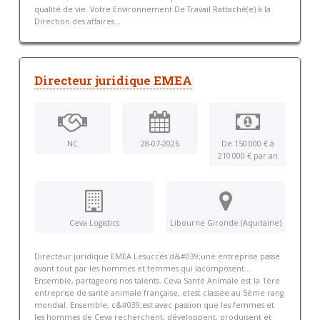
qualité de vie. Votre Environnement De Travail Rattaché(e) à la
Direction des affaires...
Directeur juridique EMEA
NC
28-07-2026
De 150 000 € à
210 000 € par an
Ceva Logistics
Libourne Gironde (Aquitaine)
Directeur juridique EMEA Lesuccès d&#039;une entreprise passe
avant tout par les hommes et femmes qui lacomposent...
Ensemble, partageons nos talents. Ceva Santé Animale est la 1ère
entreprise de santé animale française, etest classée au 5ème rang
mondial. Ensemble, c&#039;est avec passion que les femmes et
les hommes de Ceva recherchent, développent, produisent et