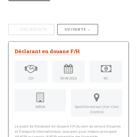
← PRÉCÉDENTE
SUIVANTE →
Déclarant en douane F/H
CDI
08-08-2026
NC
MBDA
Saint-Florent-sur-Cher Cher
(Centre)
Le poste de Déclarant en douane F/H Au sein du service Douanes
et Transports Internationaux, vous avez pour mission principale
d&#039;accomplir l&#039;ensemble des formalités