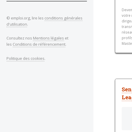
Devene
votre
© emploi.org, lire les
conditions générales
dirig
d'utilisation
.
trans
résea
Consultez nos
Mentions légales
et
profil
Maste
les
Conditions de référencement
.
Politique des cookies
.
Sen
Lea