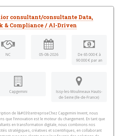
ior consultant/consultante Data,
k & Compliance / AI-Driven
NC
05-08-2026
De 65 000 € à
90 000 € par an
Capgemini
Issy-les-Moulineaux Hauts-
de-Seine (Ile-de-France)
iption de l&#039;entrepriseChez Capgemini Invent, nous
ns que l’innovation est le moteur du changement. En tant que
ltants en transformation digitale, nous combinons nos
ités stratégiques, créatives et scientifiques, en collaborant
tement avec nos clients pour leur fournir des solutions de