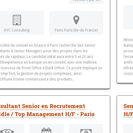
KYC Consulting
Paris Paris (Ile-de-France)
Missi
ciété de conseil en finance à Paris recherche des Senior
&amp;
ltants à Senior Managers pour des projets dans les
proce
s de capitaux. Le candidat idéal aura entre 5 et 20 ans
l’ens
9;expérience en banque ou en conseil, avec une maîtrise
actif
rocessus de Front Office à Back Office. Ce poste implique un
infra
ship fort, la gestion de projets complexes, ainsi
coord
39;une bonne connaissance des produits...
sultant Senior en Recrutement
Se
dle / Top Management H/F - Paris
H/