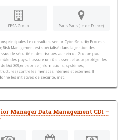
EPSA Group
Paris Paris (Ile-de-France)
onsprincipales Le consultant senior CyberSecurity Process
 Risk Management est spécialisé dans la gestion des
ssus de sécurité et des risques au sein du Groupe pour
emble des pays. Il assure un rôle essentiel pour protéger les
s de l&#039;entreprise (informations, systèmes,
structures) contre les menaces internes et externes. Il
onne les initiatives de sécurité, met...
nior Manager Data Management CDI –
F