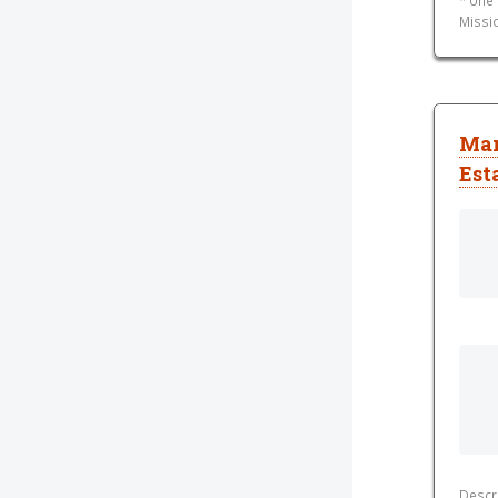
Missio
Man
Est
Descri