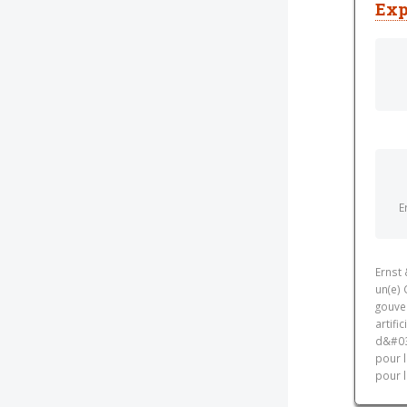
Exp
E
Ernst
un(e) 
gouver
artifi
d&#039
pour l
pour l