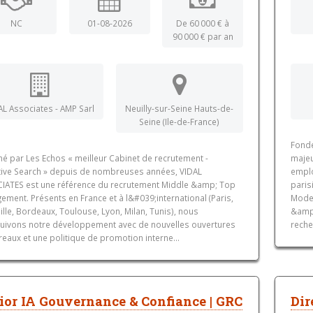
NC
01-08-2026
De 60 000 € à
90 000 € par an
AL Associates - AMP Sarl
Neuilly-sur-Seine Hauts-de-
Seine (Ile-de-France)
Fondé
né par Les Echos « meilleur Cabinet de recrutement -
majeu
tive Search » depuis de nombreuses années, VIDAL
emplo
IATES est une référence du recrutement Middle &amp; Top
paris
ment. Présents en France et à l&#039;international (Paris,
Model
lle, Bordeaux, Toulouse, Lyon, Milan, Tunis), nous
&amp;
uivons notre développement avec de nouvelles ouvertures
reche
eaux et une politique de promotion interne...
ior IA Gouvernance & Confiance | GRC
Dir