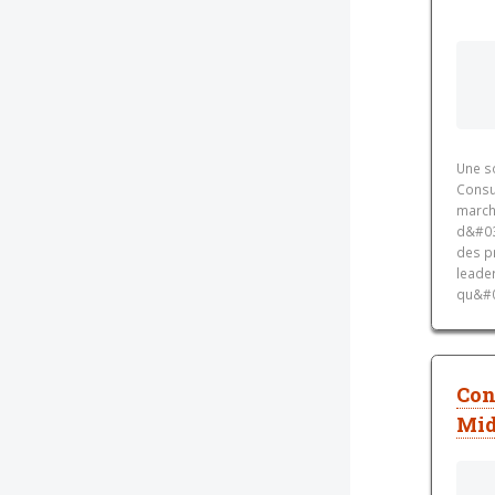
Une so
Consu
marché
d&#03
des p
leader
qu&#0
Con
Mid