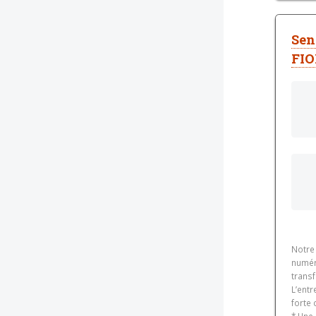
Sen
FIO
Notre 
numér
transf
L’entr
forte 
* Une