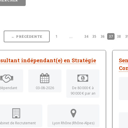
…
1
34
35
36
37
38
3
← PRÉCÉDENTE
sultant indépendant(e) en Stratégie
Sen
Con
dépendant
03-08-2026
De 80 000 € à
90 000 € par an
abinet de Recrutement
Lyon Rhône (Rhône-Alpes)