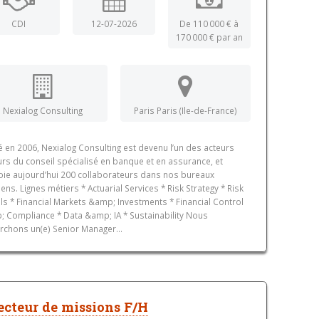
CDI
12-07-2026
De 110 000 € à
170 000 € par an
Nexialog Consulting
Paris Paris (Ile-de-France)
 en 2006, Nexialog Consulting est devenu l’un des acteurs
rs du conseil spécialisé en banque et en assurance, et
ie aujourd’hui 200 collaborateurs dans nos bureaux
iens. Lignes métiers * Actuarial Services * Risk Strategy * Risk
s * Financial Markets &amp; Investments * Financial Control
 Compliance * Data &amp; IA * Sustainability Nous
rchons un(e) Senior Manager...
ecteur de missions F/H