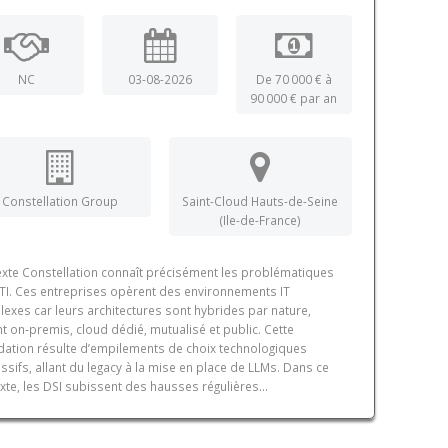
NC
03-08-2026
De 70 000 € à
90 000 € par an
Constellation Group
Saint-Cloud Hauts-de-Seine
(Ile-de-France)
xte Constellation connaît précisément les problématiques
TI. Ces entreprises opèrent des environnements IT
exes car leurs architectures sont hybrides par nature,
t on‑premis, cloud dédié, mutualisé et public. Cette
dation résulte d’empilements de choix technologiques
ssifs, allant du legacy à la mise en place de LLMs. Dans ce
xte, les DSI subissent des hausses régulières...