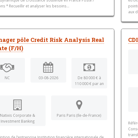
ns * Recueillir et analyser les besoins...
point
aux d
ager pôle Credit Risk Analysis Real
CDI
ate (F/H)
NC
03-08-2026
De 80 000 € à
110 000 € par an
Natixis Corporate &
Paris Paris (Ile-de-France)
Investment Banking
Référ
Conse
trans
ption de l’entreprise Institution financière internationale de