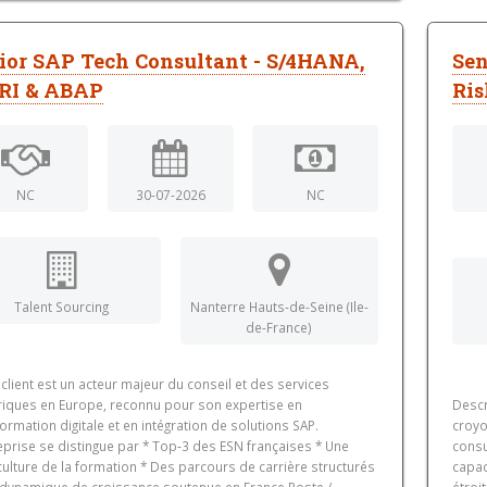
ior SAP Tech Consultant - S/4HANA,
Sen
RI & ABAP
Ris
NC
30-07-2026
NC
Talent Sourcing
Nanterre Hauts-de-Seine (Ile-
de-France)
client est un acteur majeur du conseil et des services
iques en Europe, reconnu pour son expertise en
Descr
ormation digitale et en intégration de solutions SAP.
croyo
eprise se distingue par * Top‑3 des ESN françaises * Une
consu
culture de la formation * Des parcours de carrière structurés
capac
 dynamique de croissance soutenue en France Poste /
étroi