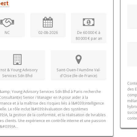
ert
NC
02-08-2026
De 60 000 € à
80 000 € par an
rnst & Young Advisory
Saint-Ouen-l'Aumône Val-
Services Sdn Bhd
d'Oise (Ile-de-France)
Conte
des E
 &amp; Young Advisory Services Sdn Bhd à Paris recherche
compl
Consultant(e) Senior / Manager en IA pour aider à la
mêlan
nance et à la maîtrise des risques liés à l&#039;intelligence
hybri
cielle. Le rôle inclut l&#039;évaluation des systèmes
succe
;IA, la gestion de la conformité, et la réalisation de livrables
conte
es clients. Une expérience en contrôle interne et une passion
&#039;IA...