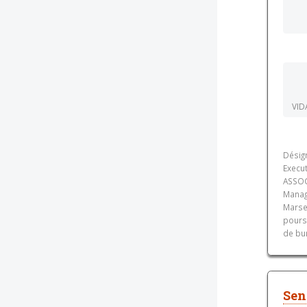
VID
Désig
Execu
ASSOC
Manage
Marsei
pours
de bur
Sen