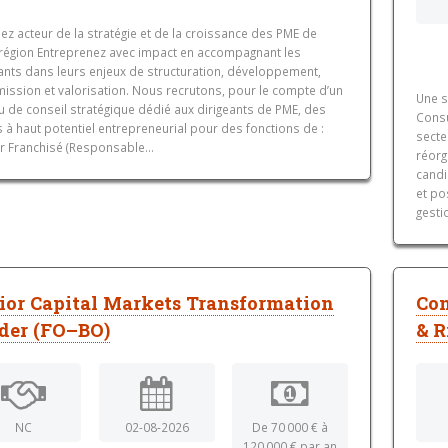
z acteur de la stratégie et de la croissance des PME de
 région Entreprenez avec impact en accompagnant les
eants dans leurs enjeux de structuration, développement,
mission et valorisation. Nous recrutons, pour le compte d’un
Une s
u de conseil stratégique dédié aux dirigeants de PME, des
Consu
s à haut potentiel entrepreneurial pour des fonctions de : ️
secte
r Franchisé (Responsable...
réorg
candi
et po
gesti
ior Capital Markets Transformation
Con
der (FO–BO)
& R
NC
02-08-2026
De 70 000 € à
120 000 € par an