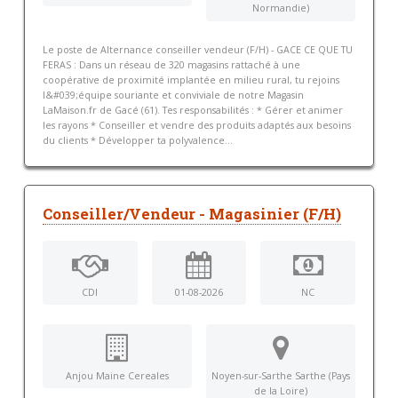
Normandie)
Le poste de Alternance conseiller vendeur (F/H) - GACE CE QUE TU
FERAS : Dans un réseau de 320 magasins rattaché à une
coopérative de proximité implantée en milieu rural, tu rejoins
l&#039;équipe souriante et conviviale de notre Magasin
LaMaison.fr de Gacé (61). Tes responsabilités : * Gérer et animer
les rayons * Conseiller et vendre des produits adaptés aux besoins
du clients * Développer ta polyvalence...
Conseiller/Vendeur - Magasinier (F/H)
CDI
01-08-2026
NC
Anjou Maine Cereales
Noyen-sur-Sarthe Sarthe (Pays
de la Loire)