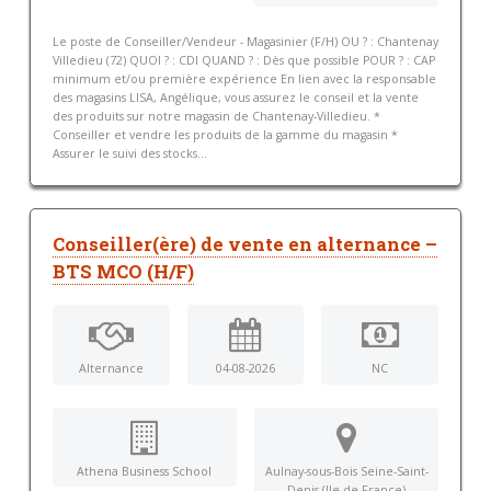
Le poste de Conseiller/Vendeur - Magasinier (F/H) OU ? : Chantenay
Villedieu (72) QUOI ? : CDI QUAND ? : Dès que possible POUR ? : CAP
minimum et/ou première expérience En lien avec la responsable
des magasins LISA, Angélique, vous assurez le conseil et la vente
des produits sur notre magasin de Chantenay-Villedieu. *
Conseiller et vendre les produits de la gamme du magasin *
Assurer le suivi des stocks...
Conseiller(ère) de vente en alternance –
BTS MCO (H/F)
Alternance
04-08-2026
NC
Athena Business School
Aulnay-sous-Bois Seine-Saint-
Denis (Ile-de-France)