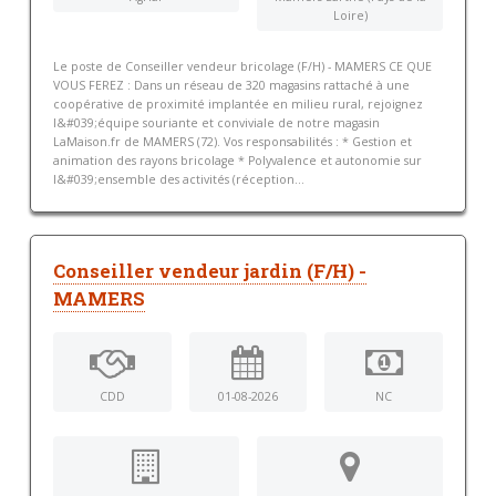
Loire)
Le poste de Conseiller vendeur bricolage (F/H) - MAMERS CE QUE
VOUS FEREZ : Dans un réseau de 320 magasins rattaché à une
coopérative de proximité implantée en milieu rural, rejoignez
l&#039;équipe souriante et conviviale de notre magasin
LaMaison.fr de MAMERS (72). Vos responsabilités : * Gestion et
animation des rayons bricolage * Polyvalence et autonomie sur
l&#039;ensemble des activités (réception...
Conseiller vendeur jardin (F/H) -
MAMERS
CDD
01-08-2026
NC