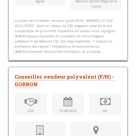
Agrial
Mamers Sarthe (Pays de la
Loire)
Le poste de Conseiller vendeur jardin (F/H) - MAMERS CE QUE
VOUS FEREZ : Dans un réseau de 320 magasins rattaché à une
coopérative de proximité implantée en milieu rural, rejoignez
l&#039;équipe souriante et conviviale de notre magasin
LaMaison.fr de Mamers (72). Vos responsabilités : * Gestion et
animation des rayons * Polyvalence et autonomie sur
l&#039;ensemble des activités (réception de produits,...
Conseiller vendeur polyvalent (F/H) -
GORRON
CDD
01-08-2026
NC