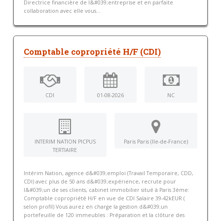
Directrice financière de l&#039;entreprise et en parfaite
collaboration avec elle vous...
Comptable copropriété H/F (CDI)
CDI
01-08-2026
NC
INTERIM NATION PICPUS
Paris Paris (Ile-de-France)
TERTIAIRE
Intérim Nation, agence d&#039;emploi (Travail Temporaire, CDD,
CDI) avec plus de 50 ans d&#039;expérience, recrute pour
l&#039;un de ses clients, cabinet immobilier situé à Paris 3ème:
Comptable copropriété H/F en vue de CDI Salaire 39-42kEUR (
selon profil) Vous aurez en charge la gestion d&#039;un
portefeuille de 120 immeubles : Préparation et la clôture des