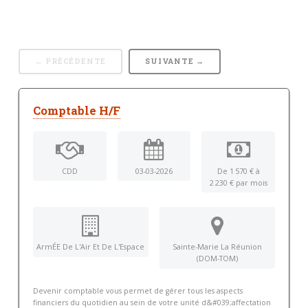
← PRÉCÉDENTE
SUIVANTE →
Comptable H/F
CDD
03-03-2026
De 1 570 € à
2 230 € par mois
ArmÉE De L'Air Et De L'Espace
Sainte-Marie La Réunion
(DOM-TOM)
Devenir comptable vous permet de gérer tous les aspects
financiers du quotidien au sein de votre unité d&#039;affectation