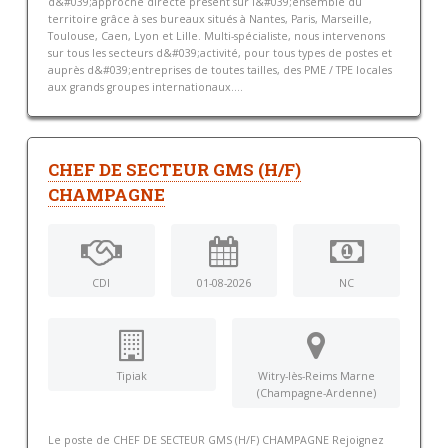
d&#039;approche directe présent sur l&#039;ensemble du
territoire grâce à ses bureaux situés à Nantes, Paris, Marseille,
Toulouse, Caen, Lyon et Lille. Multi-spécialiste, nous intervenons
sur tous les secteurs d&#039;activité, pour tous types de postes et
auprès d&#039;entreprises de toutes tailles, des PME / TPE locales
aux grands groupes internationaux....
CHEF DE SECTEUR GMS (H/F)
CHAMPAGNE
CDI
01-08-2026
NC
Tipiak
Witry-lès-Reims Marne
(Champagne-Ardenne)
Le poste de CHEF DE SECTEUR GMS (H/F) CHAMPAGNE Rejoignez