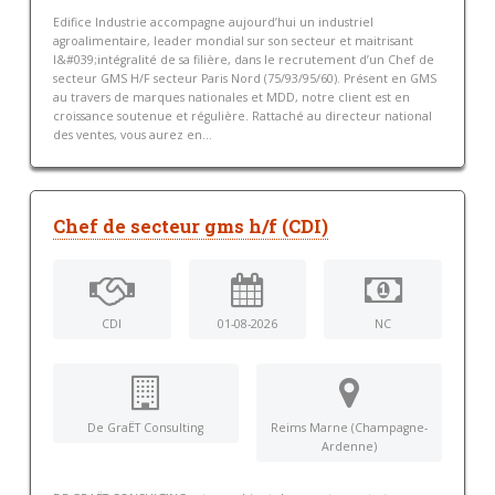
Edifice Industrie accompagne aujourd’hui un industriel
agroalimentaire, leader mondial sur son secteur et maitrisant
l&#039;intégralité de sa filière, dans le recrutement d’un Chef de
secteur GMS H/F secteur Paris Nord (75/93/95/60). Présent en GMS
au travers de marques nationales et MDD, notre client est en
croissance soutenue et régulière. Rattaché au directeur national
des ventes, vous aurez en...
Chef de secteur gms h/f (CDI)
CDI
01-08-2026
NC
De GraËT Consulting
Reims Marne (Champagne-
Ardenne)