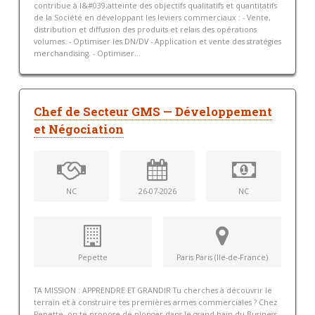
contribue à l&#039;atteinte des objectifs qualitatifs et quantitatifs
de la Société en développant les leviers commerciaux : - Vente,
distribution et diffusion des produits et relais des opérations
volumes. - Optimiser les DN/DV - Application et vente des stratégies
merchandising. - Optimiser...
Chef de Secteur GMS — Développement
et Négociation
NC
26-07-2026
NC
Pepette
Paris Paris (Ile-de-France)
TA MISSION : APPRENDRE ET GRANDIR Tu cherches à découvrir le
terrain et à construire tes premières armes commerciales ? Chez
Pepette, on te propose de plonger dans le grand bain du Business