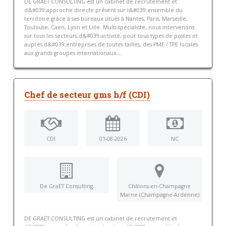
DE GRAËT CONSULTING est un cabinet de recrutement et
d&#039;approche directe présent sur l&#039;ensemble du
territoire grâce à ses bureaux situés à Nantes, Paris, Marseille,
Toulouse, Caen, Lyon et Lille. Multi-spécialiste, nous intervenons
sur tous les secteurs d&#039;activité, pour tous types de postes et
auprès d&#039;entreprises de toutes tailles, des PME / TPE locales
aux grands groupes internationaux....
Chef de secteur gms h/f (CDI)
CDI
01-08-2026
NC
De GraËT Consulting
Châlons-en-Champagne
Marne (Champagne-Ardenne)
DE GRAËT CONSULTING est un cabinet de recrutement et