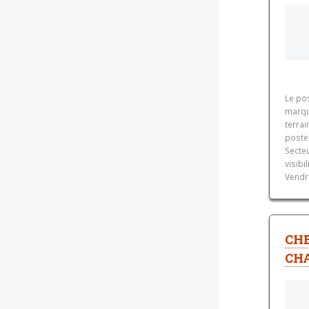
Le po
marque
terrai
poste 
Secte
visibi
Vendr
CHE
CH