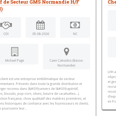
f de Secteur GMS Normandie H/F
Che
I)
CDI
05-08-2026
NC
Michael Page
Caen Calvados (Basse-
Normandie)
LHH a
objec
 client est une entreprise emblématique du secteur
et ge
imentaire. Présents dans toute la grande distribution et
recru
enger reconnu dans l&#039;univers de l&#039;apéritif,
recon
es, biscuits, pop-corn, olives, beurre de cacahuètes...).
d’exp
tion française, choix qualitatif des matières premières, et
en Fr
ons historiques de confiance avec les fournisseurs et clients.
e poursuivre leur...