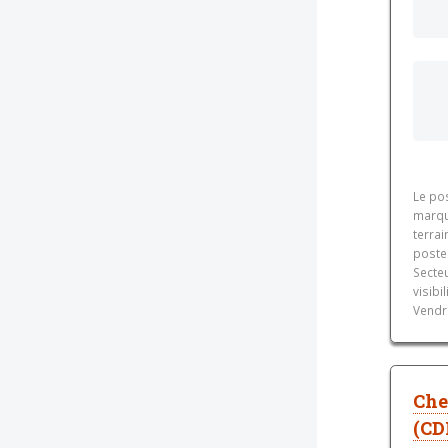
Le po
marque
terrai
poste 
Secte
visibi
Vendr
Che
(CD