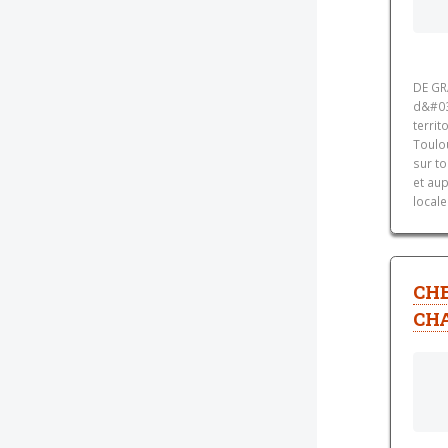
DE GR
d&#03
territ
Toulou
sur t
et aup
locale
CHE
CH