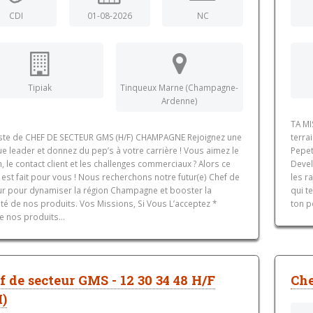
CDI
01-08-2026
NC
Tipiak
Tinqueux Marne (Champagne-
Ardenne)
TA MI
ste de CHEF DE SECTEUR GMS (H/F) CHAMPAGNE Rejoignez une
terra
 leader et donnez du pep’s à votre carrière ! Vous aimez le
Pepet
n, le contact client et les challenges commerciaux ? Alors ce
Devel
est fait pour vous ! Nous recherchons notre futur(e) Chef de
les r
ur pour dynamiser la région Champagne et booster la
qui t
lité de nos produits. Vos Missions, Si Vous L’acceptez *
ton po
e nos produits...
f de secteur GMS - 12 30 34 48 H/F
Che
I)