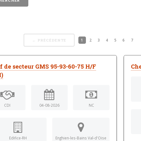
1
2
3
4
5
6
7
← PRÉCÉDENTE
f de secteur GMS 95-93-60-75 H/F
Che
I)
CDI
04-08-2026
NC
Edifice-RH
Enghien-les-Bains Val-d'Oise