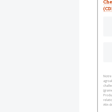
Che
(CD
Notre
agroal
chall
(grain
Produc
relati
Afin d