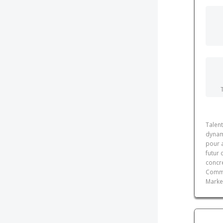
Talen
dynam
pour 
futur
concré
Comme
Marke