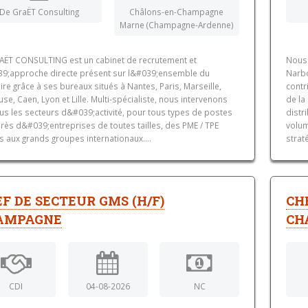
De GraËT Consulting
Châlons-en-Champagne
Marne (Champagne-Ardenne)
AËT CONSULTING est un cabinet de recrutement et
Nous 
9;approche directe présent sur l&#039;ensemble du
Narbo
oire grâce à ses bureaux situés à Nantes, Paris, Marseille,
contr
se, Caen, Lyon et Lille. Multi-spécialiste, nous intervenons
de la
ous les secteurs d&#039;activité, pour tous types de postes
distr
rès d&#039;entreprises de toutes tailles, des PME / TPE
volum
s aux grands groupes internationaux....
strat
F DE SECTEUR GMS (H/F)
CH
AMPAGNE
CH
CDI
04-08-2026
NC