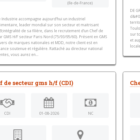
(Ile-de-France)
DE GR
d&#03
e Industrie accompagne aujourd’hui un industriel
terri
imentaire, leader mondial sur son secteur et maitrisant
Toulo
;intégralité de sa filière, dans le recrutement d’un Chef de
sur t
ur GMS H/F secteur Paris Nord (75/93/95/60). Présent en GMS
et au
vers de marques nationales et MDD, notre client est en
local
ance soutenue et régulière. Rattaché au directeur national
ntes, vous aurez en...
f de secteur gms h/f (CDI)
Che
CDI
01-08-2026
NC