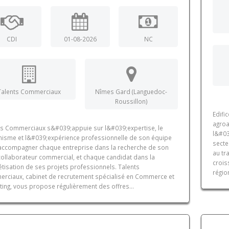
CDI
01-08-2026
NC
Talents Commerciaux
Nîmes Gard (Languedoc-
Roussillon)
Edifi
agroa
ts Commerciaux s&#039;appuie sur l&#039;expertise, le
l&#03
isme et l&#039;expérience professionnelle de son équipe
secte
accompagner chaque entreprise dans la recherche de son
au tr
 collaborateur commercial, et chaque candidat dans la
crois
tisation de ses projets professionnels. Talents
régio
rciaux, cabinet de recrutement spécialisé en Commerce et
ting, vous propose régulièrement des offres...