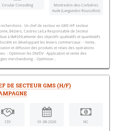
Circular Consulting
Montredon-des-Corbières
Aude (Languedoc-Roussillon)
recherchons : Un chef de secteur en GMS H/F secteur
nne, Béziers, Castres Le/La Responsable de Secteur
ibue à l&#039;atteinte des objectifs qualitatifs et quantitatifs
 Société en développant les leviers commerciaux : - Vente,
ibution et diffusion des produits et relais des opérations
es. - Optimiser les DN/DV - Application et vente des
égies merchandising. - Optimiser...
EF DE SECTEUR GMS (H/F)
AMPAGNE
CDI
01-08-2026
NC