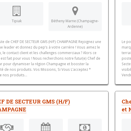
Tipiak
Bétheny Marne (Champagne-
Ardenne)
ste de CHEF DE SECTEUR GMS (H/F) CHAMPAGNE Rejoignez une
Le po
 leader et donnez du pep’s à votre carrière ! Vous aimez le
marqu
n, le contact client et les challenges commerciaux ? Alors ce
terra
est fait pour vous ! Nous recherchons notre futur(e) Chef de
poste
ur pour dynamiser la région Champagne et booster la
Secte
lité de nos produits. Vos Missions, Si Vous L’acceptez *
visib
e nos produits...
Vendr
F DE SECTEUR GMS (H/F)
Che
AMPAGNE
et 