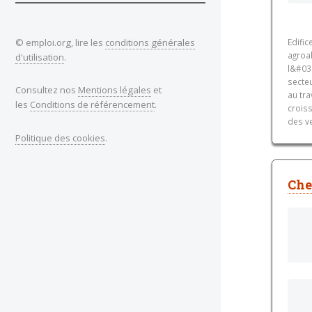
© emploi.org, lire les
conditions générales
Edific
agroal
d'utilisation
.
l&#039
secte
Consultez nos
Mentions légales
et
au tra
les
Conditions de référencement
.
croiss
des ve
Politique des cookies
.
Che