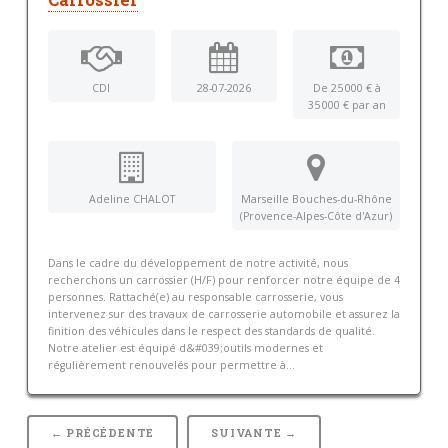
Carrossier
CDI
28-07-2026
De 25 000 € à
35 000 € par an
Adeline CHALOT
Marseille Bouches-du-Rhône
(Provence-Alpes-Côte d'Azur)
Dans le cadre du développement de notre activité, nous
recherchons un carrossier (H/F) pour renforcer notre équipe de 4
personnes. Rattaché(e) au responsable carrosserie, vous
intervenez sur des travaux de carrosserie automobile et assurez la
finition des véhicules dans le respect des standards de qualité.
Notre atelier est équipé d&#039;outils modernes et
régulièrement renouvelés pour permettre à...
← PRÉCÉDENTE
SUIVANTE →