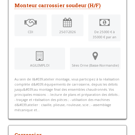
Monteur carrossier soudeur (H/F)
CDI
25-07-2026
De 25 000 € à
35 000 € par an
AGILEMPLOI
Sées Orne (Basse-Normandie)
Au sein de l&#039;atelier montage, vous participez à la réalisation
complète d&#039;équipements de carrosserie, depuis les débits
jusqu&#039;au montage final des ensembles chaudronnés. Vos
principales missions : - lecture de plans et préparation des débits ;
- traçage et réalisation des pièces ; - utilisation des machines
d&#039;atelier : cisaille, plieuse, rouleuse, scie ; - assemblage
mécanique et...