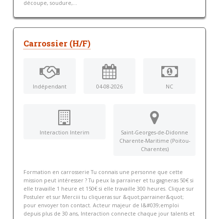
découpe, soudure,...
Carrossier (H/F)
Indépendant
04-08-2026
NC
Interaction Interim
Saint-Georges-de-Didonne
Charente-Maritime (Poitou-
Charentes)
Formation en carrosserie Tu connais une personne que cette
mission peut intéresser ? Tu peux la parrainer et tu gagneras 50€ si
elle travaille 1 heure et 150€ si elle travaille 300 heures. Clique sur
Postuler et sur Merciii tu cliqueras sur &quot;parrainer&quot;
pour envoyer ton contact. Acteur majeur de l&#039;emploi
depuis plus de 30 ans, Interaction connecte chaque jour talents et