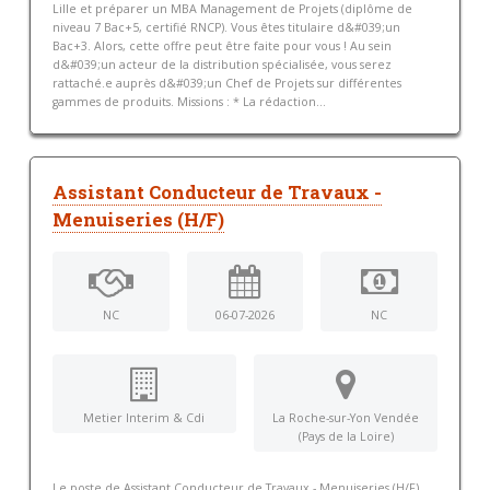
Lille et préparer un MBA Management de Projets (diplôme de
niveau 7 Bac+5, certifié RNCP). Vous êtes titulaire d&#039;un
Bac+3. Alors, cette offre peut être faite pour vous ! Au sein
d&#039;un acteur de la distribution spécialisée, vous serez
rattaché.e auprès d&#039;un Chef de Projets sur différentes
gammes de produits. Missions : * La rédaction...
Assistant Conducteur de Travaux -
Menuiseries (H/F)
NC
06-07-2026
NC
Metier Interim & Cdi
La Roche-sur-Yon Vendée
(Pays de la Loire)
Le poste de Assistant Conducteur de Travaux - Menuiseries (H/F)