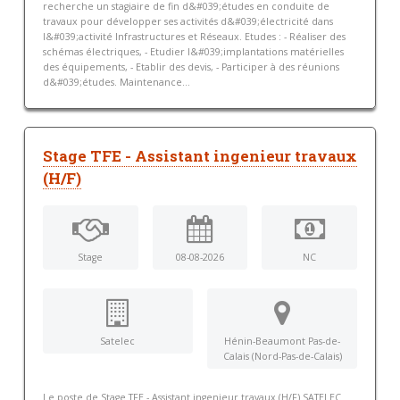
recherche un stagiaire de fin d&#039;études en conduite de
travaux pour développer ses activités d&#039;électricité dans
l&#039;activité Infrastructures et Réseaux. Etudes : - Réaliser des
schémas électriques, - Etudier l&#039;implantations matérielles
des équipements, - Etablir des devis, - Participer à des réunions
d&#039;études. Maintenance...
Stage TFE - Assistant ingenieur travaux
(H/F)
Stage
08-08-2026
NC
Satelec
Hénin-Beaumont Pas-de-
Calais (Nord-Pas-de-Calais)
Le poste de Stage TFE - Assistant ingenieur travaux (H/F) SATELEC