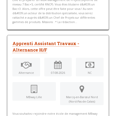
Lille et préparer un MBA Management de Projets (diplôme de
niveau 7 Bac+5, certifié RNCP). Vous êtes titulaire d&#039;un
Bac+3. Alors, cette offre peut être faite pour vous ! Au sein
d&#039;un acteur de la distribution spécialisée, vous serez
rattaché.e auprès d&#039;un Chef de Projets sur différentes
gammes de produits. Missions : * La rédaction...
Apprenti Assistant Travaux -
Alternance H/F
Alternance
07-08-2026
NC
MBway Lille
Marcq-en-Barœul Nord
(Nord-Pas-de-Calais)
Vous souhaitez rejoindre notre école de management MBway