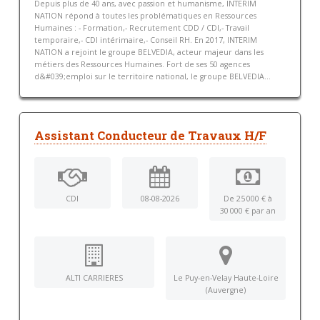
Depuis plus de 40 ans, avec passion et humanisme, INTERIM
NATION répond à toutes les problématiques en Ressources
Humaines : - Formation,- Recrutement CDD / CDI,- Travail
temporaire,- CDI intérimaire,- Conseil RH. En 2017, INTERIM
NATION a rejoint le groupe BELVEDIA, acteur majeur dans les
métiers des Ressources Humaines. Fort de ses 50 agences
d&#039;emploi sur le territoire national, le groupe BELVEDIA...
Assistant Conducteur de Travaux H/F
CDI
08-08-2026
De 25 000 € à
30 000 € par an
ALTI CARRIERES
Le Puy-en-Velay Haute-Loire
(Auvergne)