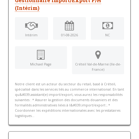
Gestionnaire Import/Export F/H
(Intérim)
Intérim
01-08-2026
NC
Michael Page
Créteil Val-de-Marne (Ile-de-
France)
Notre client est un acteur du secteur du retail, basé à Créteil,
spécialisé dans les services liés au commerce international. En tant
qu&#039;assistant(e) import/export, vous aurez les responsabilités
suivantes : * Assurer la gestion des documents douaniers et des
formalités administratives liées à l&#039;import/export ; *
Coordonner les expéditions internationales avec les prestataires
logistiques...