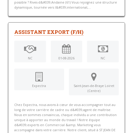
possible ? Rives-d&#039;Andaine (61) Vous rejoignez une structure
dynamique, tournée vers l&#039;international,...
ASSISTANT EXPORT (F/H)
NC
01-08-2026
NC
Expectra
Saint-Jean-de-Braye Loiret
(Centre)
Chez Expectra, nous avons à cœur de vous accompagner tout au
long de votre carrière de cadre ou d&#039;agent de maîtrise.
Nous en sommes convaincus, chaque individu a une contribution
unique à apporter au monde du travail ! Notre équipe
d&#039;experts en Commercial &amp; Marketing vous
accompagne dans votre carrière. Notre client, situé à ST JEAN DE