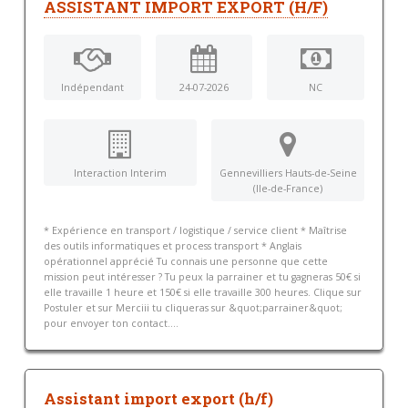
ASSISTANT IMPORT EXPORT (H/F)
Indépendant
24-07-2026
NC
Interaction Interim
Gennevilliers Hauts-de-Seine
(Ile-de-France)
* Expérience en transport / logistique / service client * Maîtrise
des outils informatiques et process transport * Anglais
opérationnel apprécié Tu connais une personne que cette
mission peut intéresser ? Tu peux la parrainer et tu gagneras 50€ si
elle travaille 1 heure et 150€ si elle travaille 300 heures. Clique sur
Postuler et sur Merciii tu cliqueras sur &quot;parrainer&quot;
pour envoyer ton contact....
Assistant import export (h/f)