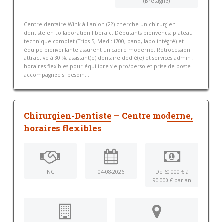
(Bretagne)
Centre dentaire Wink à Lanion (22) cherche un chirurgien-
dentiste en collaboration libérale. Débutants bienvenus; plateau
technique complet (Trios 5, Medit i700, pano, labo intégré) et
équipe bienveillante assurent un cadre moderne. Rétrocession
attractive à 30 %, assistant(e) dentaire dédié(e) et services admin ;
horaires flexibles pour équilibre vie pro/perso et prise de poste
accompagnée si besoin....
Chirurgien-Dentiste — Centre moderne,
horaires flexibles
NC
04-08-2026
De 60 000 € à
90 000 € par an