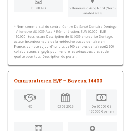
DENTEGO
Villeneuve-d'Ascq Nord (Nord-
Pas-de-Calais)
* Nom commercial du centre: Centre De Santé Dentaire Dentego
- Villeneuve d&#039;Ascq * Rémunération: EUR 60,000 - EUR
130,000 - tous les ans Description de l&#039;entreprise Dentego,
acteur incontournable de la médecine bucco-dentaire en
France, compte aujourd’hui plus de100 centres dentaireset2 300
collaborateurs engagés pour rendre les soinsaccessibles et de
qualité pour tous. Description du poste...
Omnipraticien H/F – Bayeux 14400
NC
03-08-2026
De 60 000 € à
130 000 € par an