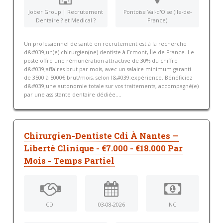
Jober Group | Recrutement
Pontoise Val-d'Oise (Ile-de-
Dentaire ? et Medical ?
France)
Un professionnel de santé en recrutement est à la recherche
d&#039;un(e) chirurgien(ne)-dentiste à Ermont, Île-de-France. Le
poste offre une rémunération attractive de 30% du chiffre
d&#039;affaires brut par mois, avec un salaire minimum garanti
de 3500 à 5000€ brut/mois, selon l&#039;expérience. Bénéficiez
d&#039;une autonomie totale sur vos traitements, accompagné(e)
par une assistante dentaire dédiée....
Chirurgien-Dentiste Cdi À Nantes —
Liberté Clinique - €7.000 - €18.000 Par
Mois - Temps Partiel
CDI
03-08-2026
NC