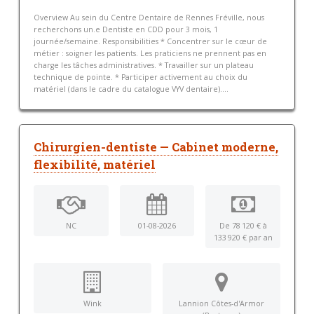
Overview Au sein du Centre Dentaire de Rennes Fréville, nous
recherchons un.e Dentiste en CDD pour 3 mois, 1
journée/semaine. Responsibilities * Concentrer sur le cœur de
métier : soigner les patients. Les praticiens ne prennent pas en
charge les tâches administratives. * Travailler sur un plateau
technique de pointe. * Participer activement au choix du
matériel (dans le cadre du catalogue VYV dentaire)....
Chirurgien-dentiste — Cabinet moderne,
flexibilité, matériel
NC
01-08-2026
De 78 120 € à
133 920 € par an
Wink
Lannion Côtes-d'Armor