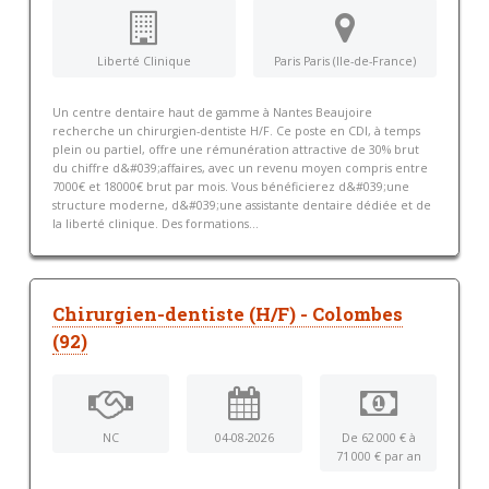
Liberté Clinique
Paris Paris (Ile-de-France)
Un centre dentaire haut de gamme à Nantes Beaujoire
recherche un chirurgien-dentiste H/F. Ce poste en CDI, à temps
plein ou partiel, offre une rémunération attractive de 30% brut
du chiffre d&#039;affaires, avec un revenu moyen compris entre
7000€ et 18000€ brut par mois. Vous bénéficierez d&#039;une
structure moderne, d&#039;une assistante dentaire dédiée et de
la liberté clinique. Des formations...
Chirurgien-dentiste (H/F) - Colombes
(92)
NC
04-08-2026
De 62 000 € à
71 000 € par an