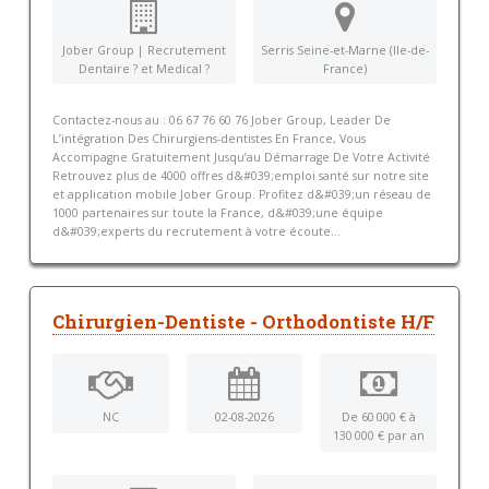
Jober Group | Recrutement
Serris Seine-et-Marne (Ile-de-
Dentaire ? et Medical ?
France)
Contactez-nous au : 06 67 76 60 76 Jober Group, Leader De
L’intégration Des Chirurgiens-dentistes En France, Vous
Accompagne Gratuitement Jusqu’au Démarrage De Votre Activité
Retrouvez plus de 4000 offres d&#039;emploi santé sur notre site
et application mobile Jober Group. Profitez d&#039;un réseau de
1000 partenaires sur toute la France, d&#039;une équipe
d&#039;experts du recrutement à votre écoute...
Chirurgien-Dentiste - Orthodontiste H/F
NC
02-08-2026
De 60 000 € à
130 000 € par an