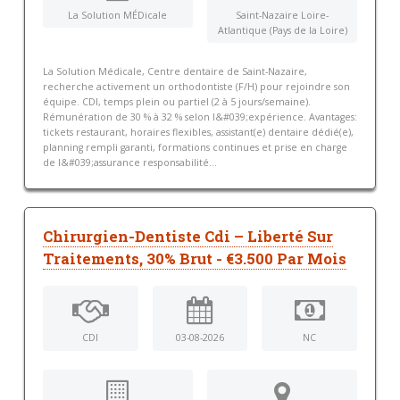
La Solution MÉDicale
Saint-Nazaire Loire-
Atlantique (Pays de la Loire)
La Solution Médicale, Centre dentaire de Saint-Nazaire,
recherche activement un orthodontiste (F/H) pour rejoindre son
équipe. CDI, temps plein ou partiel (2 à 5 jours/semaine).
Rémunération de 30 % à 32 % selon l&#039;expérience. Avantages:
tickets restaurant, horaires flexibles, assistant(e) dentaire dédié(e),
planning rempli garanti, formations continues et prise en charge
de l&#039;assurance responsabilité...
Chirurgien-Dentiste Cdi – Liberté Sur
Traitements, 30% Brut - €3.500 Par Mois
CDI
03-08-2026
NC