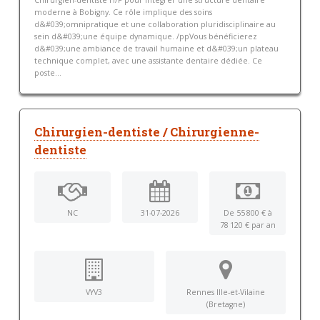
Chirurgien-dentiste H/F pour intégrer une structure dentaire
moderne à Bobigny. Ce rôle implique des soins
d&#039;omnipratique et une collaboration pluridisciplinaire au
sein d&#039;une équipe dynamique. /ppVous bénéficierez
d&#039;une ambiance de travail humaine et d&#039;un plateau
technique complet, avec une assistante dentaire dédiée. Ce
poste...
Chirurgien-dentiste / Chirurgienne-
dentiste
NC
31-07-2026
De 55 800 € à
78 120 € par an
VYV3
Rennes Ille-et-Vilaine
(Bretagne)