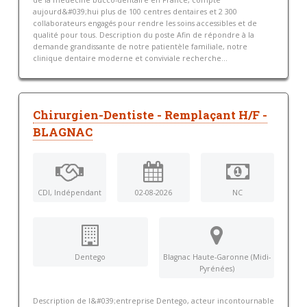
de la médecine bucco-dentaire en France, compte
aujourd&#039;hui plus de 100 centres dentaires et 2 300
collaborateurs engagés pour rendre les soins accessibles et de
qualité pour tous. Description du poste Afin de répondre à la
demande grandissante de notre patientèle familiale, notre
clinique dentaire moderne et conviviale recherche...
Chirurgien-Dentiste - Remplaçant H/F -
BLAGNAC
CDI, Indépendant
02-08-2026
NC
Dentego
Blagnac Haute-Garonne (Midi-
Pyrénées)
Description de l&#039;entreprise Dentego, acteur incontournable