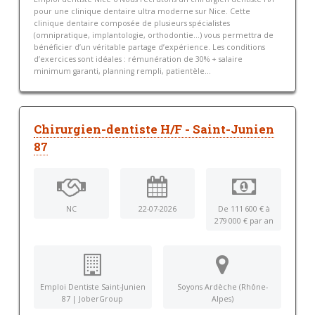
pour une clinique dentaire ultra moderne sur Nice. Cette
clinique dentaire composée de plusieurs spécialistes
(omnipratique, implantologie, orthodontie…) vous permettra de
bénéficier d’un véritable partage d’expérience. Les conditions
d’exercices sont idéales : rémunération de 30% + salaire
minimum garanti, planning rempli, patientèle...
Chirurgien-dentiste H/F - Saint-Junien
87
NC
22-07-2026
De 111 600 € à
279 000 € par an
Emploi Dentiste Saint-Junien
Soyons Ardèche (Rhône-
87 | JoberGroup
Alpes)