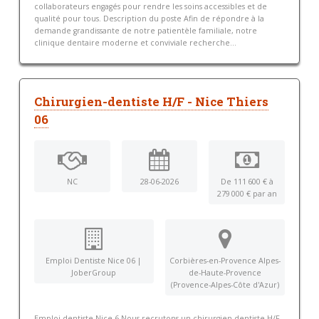
collaborateurs engagés pour rendre les soins accessibles et de
qualité pour tous. Description du poste Afin de répondre à la
demande grandissante de notre patientèle familiale, notre
clinique dentaire moderne et conviviale recherche...
Chirurgien-dentiste H/F - Nice Thiers
06
NC
28-06-2026
De 111 600 € à
279 000 € par an
Emploi Dentiste Nice 06 |
Corbières-en-Provence Alpes-
JoberGroup
de-Haute-Provence
(Provence-Alpes-Côte d'Azur)
Emploi dentiste Nice 6 Nous recrutons un chirurgien dentiste H/F