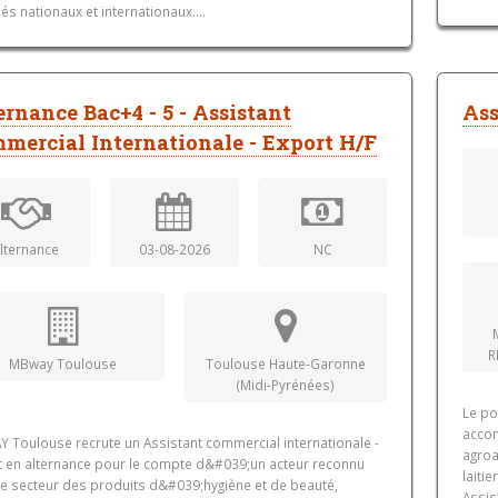
s nationaux et internationaux....
ernance Bac+4 - 5 - Assistant
Ass
mercial Internationale - Export H/F
lternance
03-08-2026
NC
R
MBway Toulouse
Toulouse Haute-Garonne
(Midi-Pyrénées)
Le po
accom
 Toulouse recrute un Assistant commercial internationale -
agroa
t en alternance pour le compte d&#039;un acteur reconnu
laiti
le secteur des produits d&#039;hygiène et de beauté,
Assis