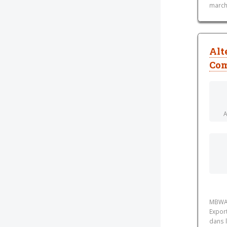
marché
Alt
Com
A
MBWAY
Expor
dans 