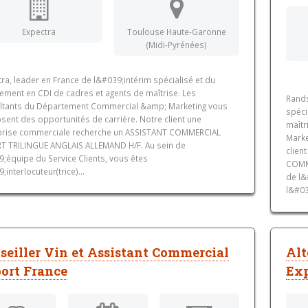
Expectra
Toulouse Haute-Garonne
(Midi-Pyrénées)
ra, leader en France de l&#039;intérim spécialisé et du
tement en CDI de cadres et agents de maîtrise. Les
Rands
ltants du Département Commercial &amp; Marketing vous
spéci
sent des opportunités de carrière. Notre client une
maîtr
prise commerciale recherche un ASSISTANT COMMERCIAL
Marke
T TRILINGUE ANGLAIS ALLEMAND H/F. Au sein de
clien
9;équipe du Service Clients, vous êtes
COMM
;interlocuteur(trice)...
de l&
l&#039
seiller Vin et Assistant Commercial
Alt
ort France
Ex