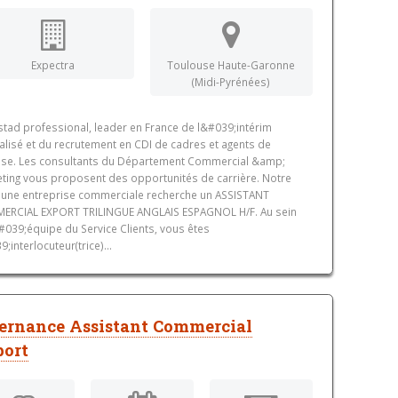
Expectra
Toulouse Haute-Garonne
(Midi-Pyrénées)
tad professional, leader en France de l&#039;intérim
alisé et du recrutement en CDI de cadres et agents de
ise. Les consultants du Département Commercial &amp;
ting vous proposent des opportunités de carrière. Notre
t une entreprise commerciale recherche un ASSISTANT
ERCIAL EXPORT TRILINGUE ANGLAIS ESPAGNOL H/F. Au sein
#039;équipe du Service Clients, vous êtes
;interlocuteur(trice)...
ernance Assistant Commercial
port