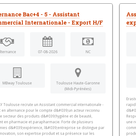
ernance Bac+4 - 5 - Assistant
Ass
mercial Internationale - Export H/F
exp
lternance
07-08-2026
NC
MBway Toulouse
Toulouse Haute-Garonne
(Midi-Pyrénées)
Erast
 Toulouse recrute un Assistant commercial internationale -
rapid
t en alternance pour le compte d&#039;un acteur reconnu
d&#03
le secteur des produits d&#039;hygiène et de beauté,
Respo
nt en pharmacie et parapharmacie. Forte de plusieurs
une r
nies d&#039;expérience, l&#039;entreprise se distingue par
comme
novation, son expertise produit et sa présence sur les
produ