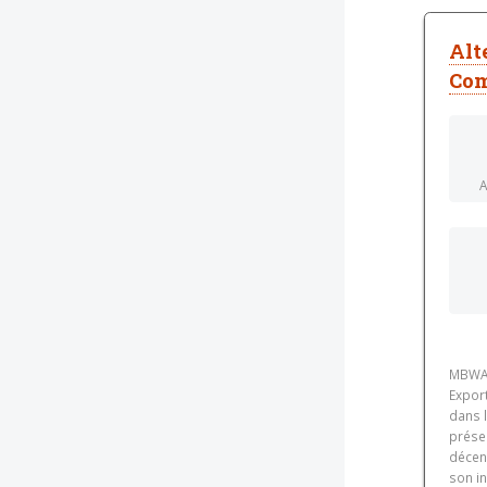
Alt
Com
A
MBWAY
Expor
dans 
prése
décen
son in