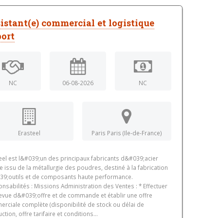
istant(e) commercial et logistique
ort
NC
06-08-2026
NC
Erasteel
Paris Paris (Ile-de-France)
eel est l&#039;un des principaux fabricants d&#039;acier
e issu de la métallurgie des poudres, destiné à la fabrication
9;outils et de composants haute performance.
nsabilités : Missions Administration des Ventes : * Effectuer
evue d&#039;offre et de commande et établir une offre
rciale complète (disponibilité de stock ou délai de
ction, offre tarifaire et conditions...