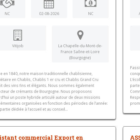
NC
02-08-2026
NC
Vitijob
La Chapelle-du-Mont-de-
France Saône-et-Loire
(Bourgogne)
Passi
 en 1840, notre maison traditionnelle chablisienne,
conqu
étaire en Chablis, Chablis 1 er cru et Chablis Grand Cru
L’éco
it des vins fins et élégants. Nous sommes également
parte
cteur de crémants de Bourgogne. Nous proposons
Comme
rd’hui un poste hybride articulé autour de deux missions
Respo
émentaires organisées en fonction des périodes de l’année:
promo
partie dédiée à l’accueil et au conseil...
istant commercial Export en
AS