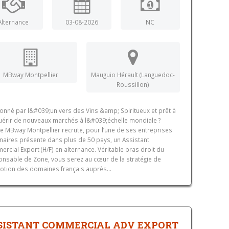
Alternance
03-08-2026
NC
MBway Montpellier
Mauguio Hérault (Languedoc-
Roussillon)
onné par l&#039;univers des Vins &amp; Spiritueux et prêt à
érir de nouveaux marchés à l&#039;échelle mondiale ?
le MBway Montpellier recrute, pour l’une de ses entreprises
naires présente dans plus de 50 pays, un Assistant
rcial Export (H/F) en alternance. Véritable bras droit du
nsable de Zone, vous serez au cœur de la stratégie de
tion des domaines français auprès...
SISTANT COMMERCIAL ADV EXPORT