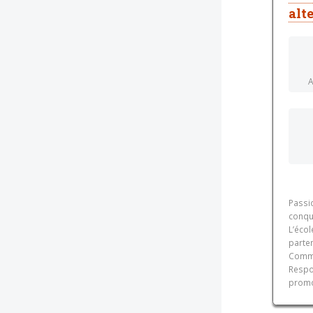
alt
A
Passi
conqu
L’écol
parte
Commer
Respo
promo