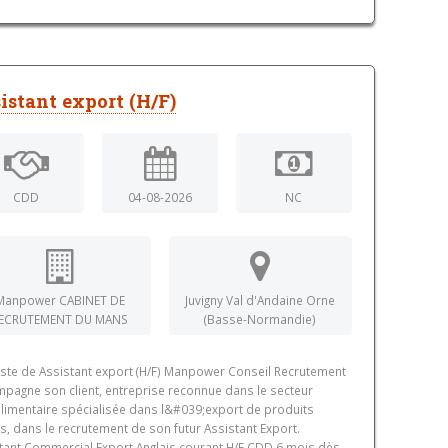
istant export (H/F)
CDD
04-08-2026
NC
Manpower CABINET DE
Juvigny Val d'Andaine Orne
ECRUTEMENT DU MANS
(Basse-Normandie)
ste de Assistant export (H/F) Manpower Conseil Recrutement
pagne son client, entreprise reconnue dans le secteur
limentaire spécialisée dans l&#039;export de produits
ers, dans le recrutement de son futur Assistant Export.
tant Commercial Export Anglais courant H/F CDD 6 mois dès