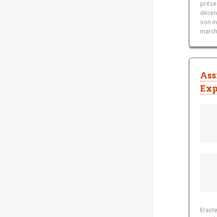
prése
décen
son in
marché
Ass
Exp
Erast