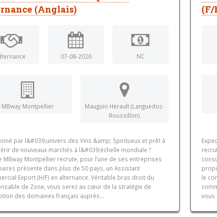
ernance (Anglais)
(F/
lternance
07-08-2026
NC
MBway Montpellier
Mauguio Hérault (Languedoc-
Roussillon)
onné par l&#039;univers des Vins &amp; Spiritueux et prêt à
Expec
érir de nouveaux marchés à l&#039;échelle mondiale ?
recru
e MBway Montpellier recrute, pour l’une de ses entreprises
consu
naires présente dans plus de 50 pays, un Assistant
propo
cial Export (H/F) en alternance. Véritable bras droit du
le co
nsable de Zone, vous serez au cœur de la stratégie de
comme
tion des domaines français auprès...
vous 