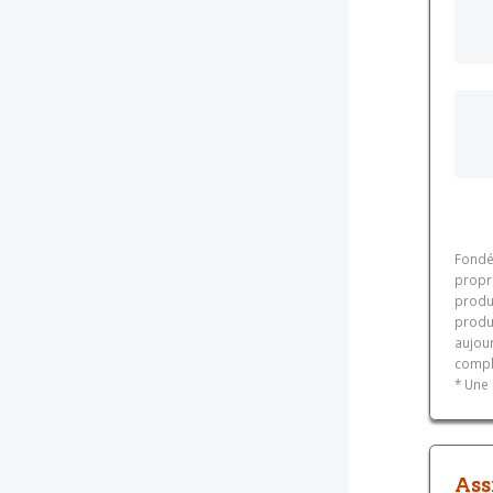
Fondée
propri
produ
produ
aujou
compl
* Une 
Ass