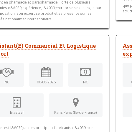
nt en pharmacie et parapharmacie. Forte de plusieurs
que p
nies d&#039;expérience, l&#039;entreprise se distingue par
struc
novation, son expertise produit et sa présence sur les
s nationaux et internationaux....
istant(E) Commercial Et Logistique
Ass
ort
exp
NC
06-08-2026
NC
Erasteel
Paris Paris (Ile-de-France)
eel est l&#039;un des principaux fabricants d&#039;acier