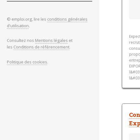
© emploi.org, lire les
conditions générales
d'utilisation
.
Expect
Consultez nos
Mentions légales
et
recru
les
Conditions de référencement
.
consu
propo
entre
Politique des cookies
.
EXPOR
l&#03
l&#039
Con
Exp