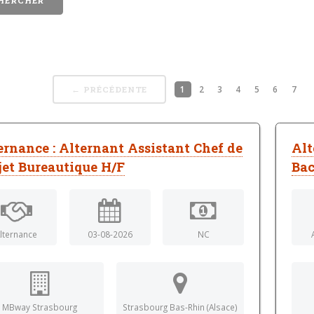
1
2
3
4
5
6
7
← PRÉCÉDENTE
ernance : Alternant Assistant Chef de
Alt
jet Bureautique H/F
Bac
lternance
03-08-2026
NC
MBway Strasbourg
Strasbourg Bas-Rhin (Alsace)