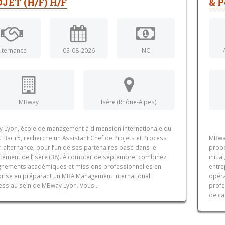
JET (H/F) H/F
& P
lternance
03-08-2026
NC
MBway
Isère (Rhône-Alpes)
 Lyon, école de management à dimension internationale du
u Bac+5, recherche un Assistant Chef de Projets et Process
MBwa
n alternance, pour l’un de ses partenaires basé dans le
propo
tement de l’Isère (38). À compter de septembre, combinez
initi
gnements académiques et missions professionnelles en
entre
prise en préparant un MBA Management International
opéra
ess au sein de MBway Lyon. Vous...
profe
de ca