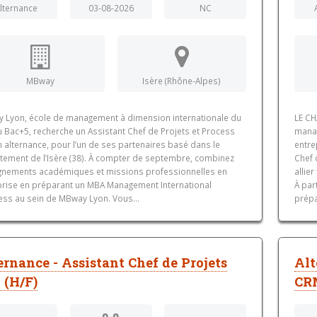
lternance
03-08-2026
NC
MBway
Isère (Rhône-Alpes)
 Lyon, école de management à dimension internationale du
LE CH
u Bac+5, recherche un Assistant Chef de Projets et Process
manag
n alternance, pour l’un de ses partenaires basé dans le
entre
tement de l’Isère (38). À compter de septembre, combinez
Chef 
gnements académiques et missions professionnelles en
allie
prise en préparant un MBA Management International
À par
ess au sein de MBway Lyon. Vous...
prépa
ernance - Assistant Chef de Projets
Alt
 (H/F)
CRM