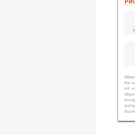
PRO
A
MBway
Bac a
H/F, e
dépar
ensei
entre
Busin