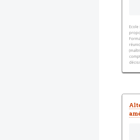
Ecole
propo
Forma
réunio
(maîtr
compte
décisi
Alt
amé