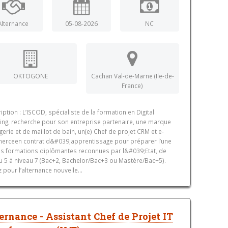
Alternance
05-08-2026
NC
OKTOGONE
Cachan Val-de-Marne (Ile-de-
France)
iption : L’ISCOD, spécialiste de la formation en Digital
ing, recherche pour son entreprise partenaire, une marque
ngerie et de maillot de bain, un(e) Chef de projet CRM et e-
rceen contrat d&#039;apprentissage pour préparer l’une
s formations diplômantes reconnues par l&#039;Etat, de
u 5 à niveau 7 (Bac+2, Bachelor/Bac+3 ou Mastère/Bac+5).
 pour l’alternance nouvelle...
ernance - Assistant Chef de Projet IT