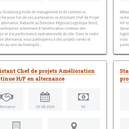
 Strasbourg école de management et de commerce,
MBwa
che pour l’un de ses partenaires un Assistant Chef de Projet
reche
 alternance. Rattaché au Directeur Régional Logistique Nord,
H/F e
articiperez activement à l’amélioration continue des
dynam
s et à la performance opérationnelle du site. Dans le cadre
logis
re alternance, vous participerez à des projets variés et
vous 
ts au sein de l’entrepôt....
parti
istant Chef de projets Amélioration
Sta
tinue H/F en alternance
pro
lternance
03-08-2026
NC