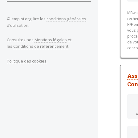
MBway
© emploi.org, lire les
conditions générales
recher
H/F en
d'utilisation
.
vous p
proces
Consultez nos
Mentions légales
et
de vot
les
Conditions de référencement
.
concre
Politique des cookies
.
Ass
Con
A