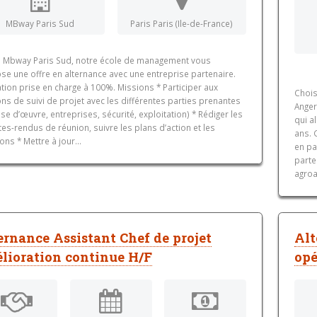
MBway Paris Sud
Paris Paris (Ile-de-France)
 : Mbway Paris Sud, notre école de management vous
se une offre en alternance avec une entreprise partenaire.
tion prise en charge à 100%. Missions * Participer aux
Chois
ns de suivi de projet avec les différentes parties prenantes
Anger
ise d’œuvre, entreprises, sécurité, exploitation) * Rédiger les
qui a
s-rendus de réunion, suivre les plans d’action et les
ans. 
ons * Mettre à jour...
en pa
parte
agroa
ernance Assistant Chef de projet
Alt
lioration continue H/F
opé