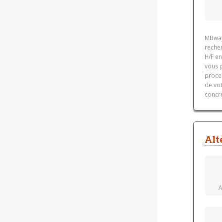
MBway
recher
H/F en
vous p
proces
de vot
concre
Alt
A