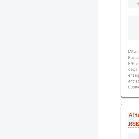
A
MBway
Bac a
H/F, e
dépar
ensei
entre
Busin
Alt
RSE