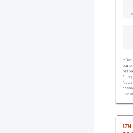
A
MBway
parten
prépa
Entrep
Notre 
cosmé
une b
UN 