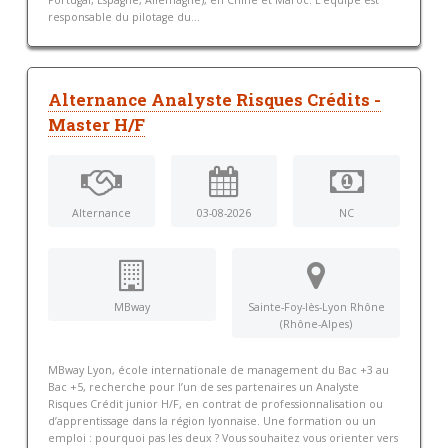
Portugal, Espagne, Allemagne), en Chine et Maroc. L’équipe est
responsable du pilotage du...
Alternance Analyste Risques Crédits -
Master H/F
Alternance
03-08-2026
NC
MBway
Sainte-Foy-lès-Lyon Rhône
(Rhône-Alpes)
MBway Lyon, école internationale de management du Bac +3 au
Bac +5, recherche pour l’un de ses partenaires un Analyste
Risques Crédit junior H/F, en contrat de professionnalisation ou
d’apprentissage dans la région lyonnaise. Une formation ou un
emploi : pourquoi pas les deux ? Vous souhaitez vous orienter vers