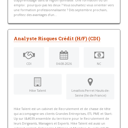
d’apprentissage dans la région lyonnaise. Une formation ou un
emploi : pourquoi pas les deux ? Vous souhaitez vous orienter vers
une formation professionnalisante ? Dès septembre prochain,
profitez des avantages d’un...
Analyste Risques Crédit (H/F) (CDI)
CDI
04-08-2026
NC
Hike Talent
Levallois-Perret Hauts-de-
Seine (Ile-de-France)
Hike Talent est un cabinet de Recrutement et de chasse de tête
qui accompagne ses clients Grandes Entreprises, ETI, PME et Start-
Up sur l&#039;ensemble du territoire pour le Recrutement de
leurs Dirigeants, Managers et Experts. Hike Talent est aussi un