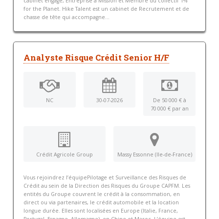
cabinet engagé, Entreprise à Mission et Membre du collectif 1%
for the Planet. Hike Talent est un cabinet de Recrutement et de
chasse de tête qui accompagne...
Analyste Risque Crédit Senior H/F
NC
30-07-2026
De 50 000 € à
70 000 € par an
Crédit Agricole Group
Massy Essonne (Ile-de-France)
Vous rejoindrez l’équipePilotage et Surveillance des Risques de
Crédit au sein de la Direction des Risques du Groupe CAPFM. Les
entités du Groupe couvrent le crédit à la consommation, en
direct ou via partenaires, le crédit automobile et la location
longue durée. Elles sont localisées en Europe (Italie, France,