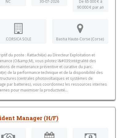
NC
30-07-2026
De 65 000 € à
90 000 € par an
CORSICA SOLE
Bastia Haute-Corse (Corse)
iptif du poste : Rattaché(e) au Directeur Exploitation et
enance (O&amp;M), vous pilotez l&#039;intégralité des
tions de maintenance préventive et curative du parc.
t(e) de la performance technique et de la disponibilité des
structures (centrales photovoltaïques et systèmes de
age par batteries), vous coordonnez les ressources internes
ternes pour maximiser la productivité...
ident Manager (H/F)