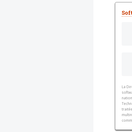
Sof
La Dir
softwa
nation
Techn
trait
multin
commu