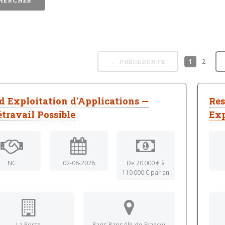
1
2
← PRÉCÉDENTE
d Exploitation d'Applications —
Res
étravail Possible
Exp
NC
02-08-2026
De 70 000 € à
110 000 € par an
La Poste
Paris Paris (Ile-de-France)