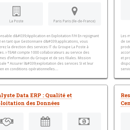
La Poste
Paris Paris (Ile-de-France)
nsable d&#039;Application en Exploitation F/H En rejoignant
Les 
M en tant que Gestionnaire d&#039;applications, vous
de se
erez la direction des services IT du Groupe La Poste à
produ
es. i-TEAM compte 1000 collaborateurs au service des
accom
es d’information du Groupe et de ses filiales. Mission
et pr
pale * Assurer l&#039;exploitation des services SI et leur
dispo
en en conditions opérationnelles....
servi
lyste Data ERP : Qualité et
Res
loitation des Données
Cen