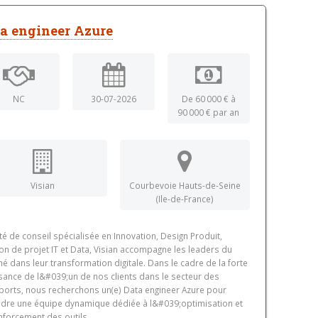
a engineer Azure
NC
30-07-2026
De 60 000 € à
90 000 € par an
Visian
Courbevoie Hauts-de-Seine
(Ile-de-France)
té de conseil spécialisée en Innovation, Design Produit,
on de projet IT et Data, Visian accompagne les leaders du
é dans leur transformation digitale. Dans le cadre de la forte
sance de l&#039;un de nos clients dans le secteur des
ports, nous recherchons un(e) Data engineer Azure pour
ndre une équipe dynamique dédiée à l&#039;optimisation et
nforcement des outils...