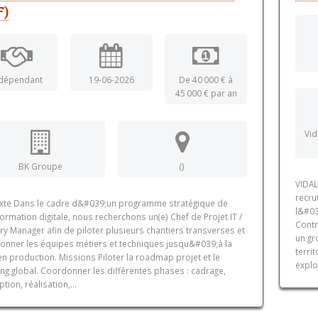
F)
dépendant
19-06-2026
De 40 000 € à
45 000 € par an
Vid
BK Groupe
()
VIDAL
recru
xte Dans le cadre d&#039;un programme stratégique de
l&#03
ormation digitale, nous recherchons un(e) Chef de Projet IT /
Contr
ry Manager afin de piloter plusieurs chantiers transverses et
un gr
onner les équipes métiers et techniques jusqu&#039;à la
terri
n production. Missions Piloter la roadmap projet et le
explo
ng global. Coordonner les différentes phases : cadrage,
tion, réalisation,...