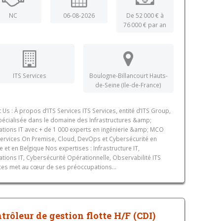
NC
06-08-2026
De 52 000 € à
76 000 € par an
ITS Services
Boulogne-Billancourt Hauts-
de-Seine (Ile-de-France)
 Us : À propos d’ITS Services ITS Services, entité d’ITS Group,
pécialisée dans le domaine des Infrastructures &amp;
tions IT avec + de 1 000 experts en ingénierie &amp; MCO
ervices On Premise, Cloud, DevOps et Cybersécurité en
e et en Belgique Nos expertises : Infrastructure IT,
tions IT, Cybersécurité Opérationnelle, Observabilité ITS
ces met au cœur de ses préoccupations...
trôleur de gestion flotte H/F (CDI)