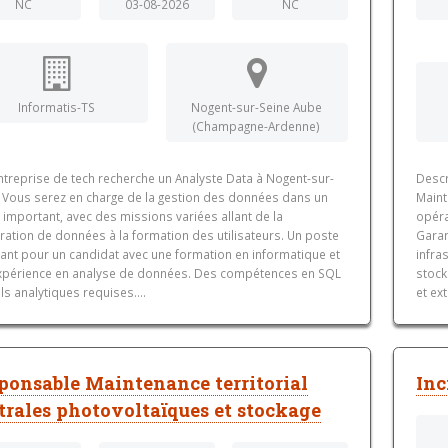
NC
03-08-2026
NC
Informatis-TS
Nogent-sur-Seine Aube
(Champagne-Ardenne)
ntreprise de tech recherche un Analyste Data à Nogent-sur-
Descr
. Vous serez en charge de la gestion des données dans un
Maint
 important, avec des missions variées allant de la
opéra
ration de données à la formation des utilisateurs. Un poste
Garan
lant pour un candidat avec une formation en informatique et
infra
xpérience en analyse de données. Des compétences en SQL
stock
ils analytiques requises....
et ex
ponsable Maintenance territorial
Inc
trales photovoltaïques et stockage