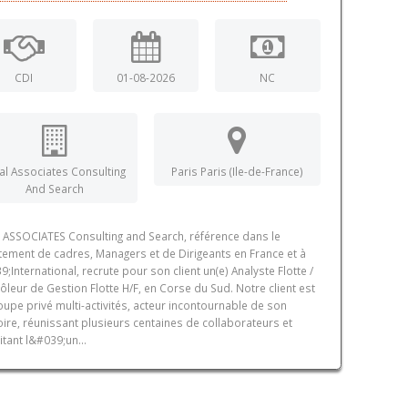
CDI
01-08-2026
NC
al Associates Consulting
Paris Paris (Ile-de-France)
And Search
 ASSOCIATES Consulting and Search, référence dans le
tement de cadres, Managers et de Dirigeants en France et à
9;International, recrute pour son client un(e) Analyste Flotte /
ôleur de Gestion Flotte H/F, en Corse du Sud. Notre client est
oupe privé multi-activités, acteur incontournable de son
toire, réunissant plusieurs centaines de collaborateurs et
itant l&#039;un...