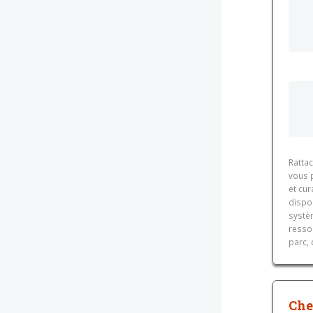
Rattac
vous p
et cur
dispon
systè
resso
parc, 
Che