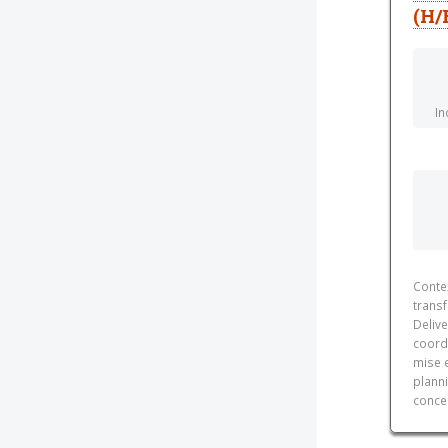
(H/
In
Conte
transf
Delive
coord
mise e
planni
concep