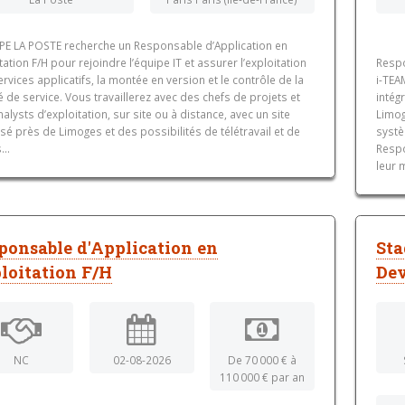
E LA POSTE recherche un Responsable d’Application en
tation F/H pour rejoindre l’équipe IT et assurer l’exploitation
Respo
rvices applicatifs, la montée en version et le contrôle de la
i-TEA
é de service. Vous travaillerez avec des chefs de projets et
intég
alysts d’exploitation, sur site ou à distance, avec un site
Limog
sé près de Limoges et des possibilités de télétravail et de
systè
..
Respo
leur 
ponsable d'Application en
Sta
loitation F/H
Dev
NC
02-08-2026
De 70 000 € à
110 000 € par an