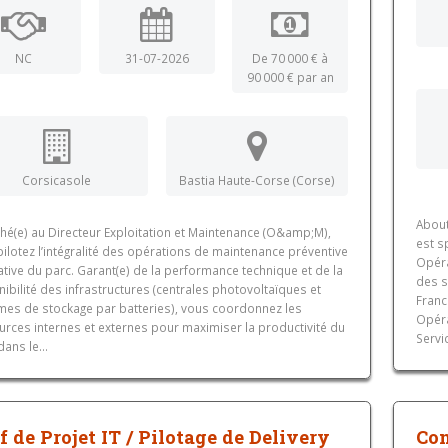
NC
31-07-2026
De 70 000 € à
90 000 € par an
Corsicasole
Bastia Haute-Corse (Corse)
About
hé(e) au Directeur Exploitation et Maintenance (O&amp;M),
est s
ilotez l’intégralité des opérations de maintenance préventive
Opéra
ative du parc. Garant(e) de la performance technique et de la
des s
ibilité des infrastructures (centrales photovoltaïques et
Franc
mes de stockage par batteries), vous coordonnez les
Opéra
urces internes et externes pour maximiser la productivité du
Servi
dans le...
f de Projet IT / Pilotage de Delivery
Con