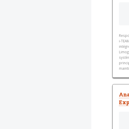
Respo
i-TEA
intégr
Limog
systèm
princi
mainti
Ana
Exp