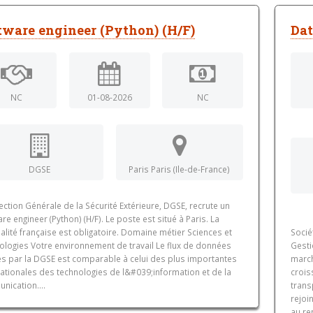
tware engineer (Python) (H/F)
Dat
NC
01-08-2026
NC
DGSE
Paris Paris (Ile-de-France)
ection Générale de la Sécurité Extérieure, DGSE, recrute un
re engineer (Python) (H/F). Le poste est situé à Paris. La
alité française est obligatoire. Domaine métier Sciences et
Socié
ologies Votre environnement de travail Le flux de données
Gesti
ées par la DGSE est comparable à celui des plus importantes
march
ationales des technologies de l&#039;information et de la
crois
nication....
trans
rejoi
au re