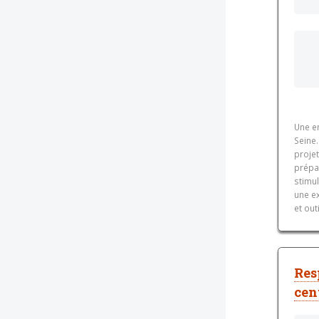
Une e
Seine
projet
prépa
stimu
une e
et out
Res
cen