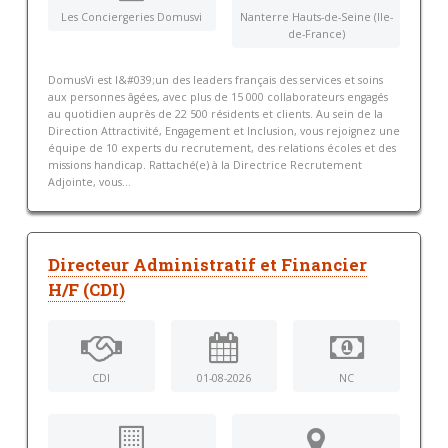
Les Conciergeries Domusvi
Nanterre Hauts-de-Seine (Ile-
de-France)
DomusVi est l&#039;un des leaders français des services et soins
aux personnes âgées, avec plus de 15 000 collaborateurs engagés
au quotidien auprès de 22 500 résidents et clients. Au sein de la
Direction Attractivité, Engagement et Inclusion, vous rejoignez une
équipe de 10 experts du recrutement, des relations écoles et des
missions handicap. Rattaché(e) à la Directrice Recrutement
Adjointe, vous...
Directeur Administratif et Financier
H/F (CDI)
CDI
01-08-2026
NC