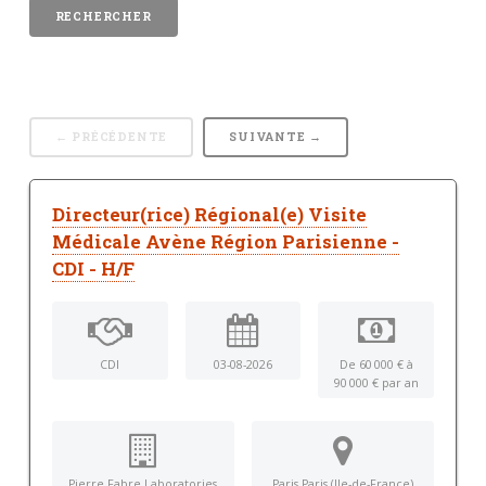
← PRÉCÉDENTE
SUIVANTE →
Directeur(rice) Régional(e) Visite
Médicale Avène Région Parisienne -
CDI - H/F
CDI
03-08-2026
De 60 000 € à
90 000 € par an
Pierre Fabre Laboratories
Paris Paris (Ile-de-France)