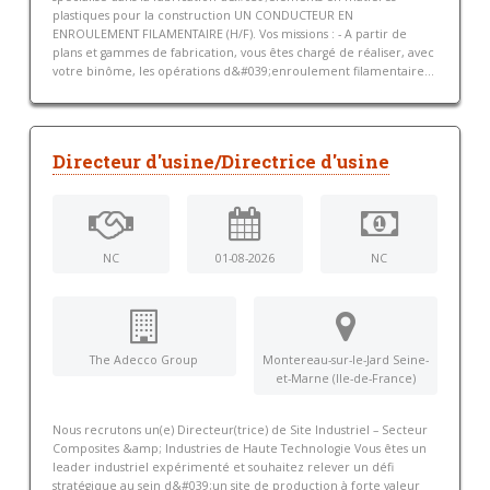
plastiques pour la construction UN CONDUCTEUR EN
ENROULEMENT FILAMENTAIRE (H/F). Vos missions : - A partir de
plans et gammes de fabrication, vous êtes chargé de réaliser, avec
votre binôme, les opérations d&#039;enroulement filamentaire...
Directeur d'usine/Directrice d'usine
NC
01-08-2026
NC
The Adecco Group
Montereau-sur-le-Jard Seine-
et-Marne (Ile-de-France)
Nous recrutons un(e) Directeur(trice) de Site Industriel – Secteur
Composites &amp; Industries de Haute Technologie Vous êtes un
leader industriel expérimenté et souhaitez relever un défi
stratégique au sein d&#039;un site de production à forte valeur