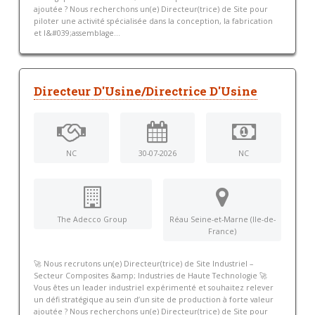
ajoutée ? Nous recherchons un(e) Directeur(trice) de Site pour
piloter une activité spécialisée dans la conception, la fabrication
et l&#039;assemblage...
Directeur D'Usine/Directrice D'Usine
NC
30-07-2026
NC
The Adecco Group
Réau Seine-et-Marne (Ile-de-
France)
🚀 Nous recrutons un(e) Directeur(trice) de Site Industriel –
Secteur Composites &amp; Industries de Haute Technologie 🚀
Vous êtes un leader industriel expérimenté et souhaitez relever
un défi stratégique au sein d’un site de production à forte valeur
ajoutée ? Nous recherchons un(e) Directeur(trice) de Site pour