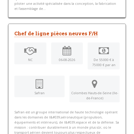
piloter une activité spécialisée dans la conception, la fabrication
et l’assemblage de...
Chef de ligne pièces neuves F/H
NC
06-08-2026
De 55 000 € à
75 000 € par an
Safran
Colombes Hauts-de-Seine (Ile-
de-France)
Safran est un groupe international de haute technologie opérant
dans les domaines de l&#039;aéronautique (propulsion,
équipements et intérieurs), de l&#039;espace et de la défense. Sa
mission : contribuer durablement à un monde plus sûr, où le
transport aérien devient toujours plus respectueux de