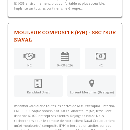
l&#039;environnement, plus confortable et plus accessible.
Implanté sur tous les continents, le Groupe...
MOULEUR COMPOSITE (F/H) - SECTEUR
NAVAL
NC
04-08-2026
NC
Randstad Brest
Lorient Morbihan (Bretagne)
Randstad vous ouvre toutes les portes de l&#039;emploi : intérim,
CDD, CDI. Chaque année, 330 000 collaborateurs (f/h) travaillent
dans nos 60 000 entreprises clientes. Rejoignez-nous ! Nous
recherchons pour le compte de notre client Naval Group Lorient
un(e) mouleur(se) composite (F/H) A bord ou en atelier, sur des