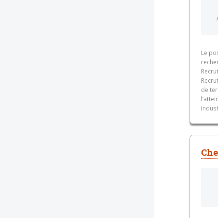
Le po
reche
Recru
Recru
de ter
l’atte
indust
Che