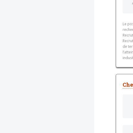
Le po
reche
Recru
Recru
de ter
l’atte
indust
Che