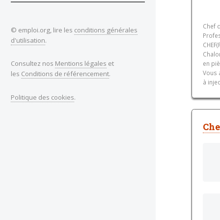
Chef 
© emploi.org, lire les
conditions générales
Profes
d'utilisation
.
CHEF(
Chalo
Consultez nos
Mentions légales
et
en piè
Vous 
les
Conditions de référencement
.
à injec
Politique des cookies
.
Che