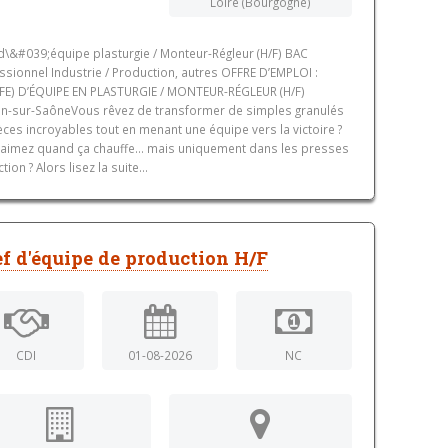
Loire (Bourgogne)
d\&#039;équipe plasturgie / Monteur-Régleur (H/F) BAC
ssionnel Industrie / Production, autres OFFRE D’EMPLOI :
FE) D’ÉQUIPE EN PLASTURGIE / MONTEUR-RÉGLEUR (H/F)
n-sur-SaôneVous rêvez de transformer de simples granulés
èces incroyables tout en menant une équipe vers la victoire ?
aimez quand ça chauffe... mais uniquement dans les presses
ction ? Alors lisez la suite...
f d'équipe de production H/F
CDI
01-08-2026
NC