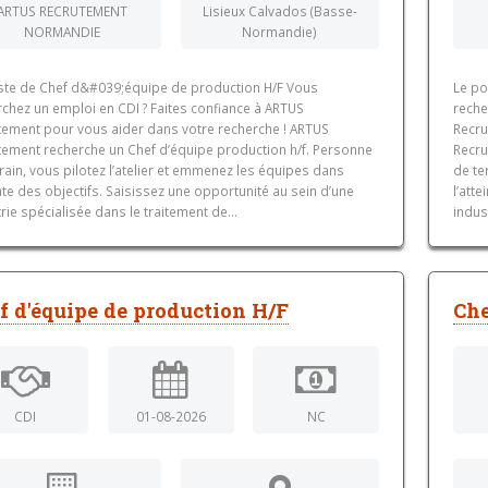
ARTUS RECRUTEMENT
Lisieux Calvados (Basse-
NORMANDIE
Normandie)
ste de Chef d&#039;équipe de production H/F Vous
Le po
rchez un emploi en CDI ? Faites confiance à ARTUS
reche
tement pour vous aider dans votre recherche ! ARTUS
Recru
tement recherche un Chef d’équipe production h/f. Personne
Recru
rain, vous pilotez l’atelier et emmenez les équipes dans
de te
inte des objectifs. Saisissez une opportunité au sein d’une
l’att
rie spécialisée dans le traitement de...
indus
f d'équipe de production H/F
Che
CDI
01-08-2026
NC