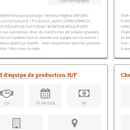
Loire (Bourgogne)
d\&#039;équipe plasturgie / Monteur-Régleur (H/F) BAC
Chef 
sionnel Industrie / Production, autres OFFRE D’EMPLOI :
Profe
FE) D’ÉQUIPE EN PLASTURGIE / MONTEUR-RÉGLEUR (H/F)
CHEF(
n-sur-SaôneVous rêvez de transformer de simples granulés
Chalo
ces incroyables tout en menant une équipe vers la victoire ?
en pi
aimez quand ça chauffe... mais uniquement dans les presses
Vous 
tion ? Alors lisez la suite...
à inje
f d'équipe de production H/F
Che
CDI
01-08-2026
NC