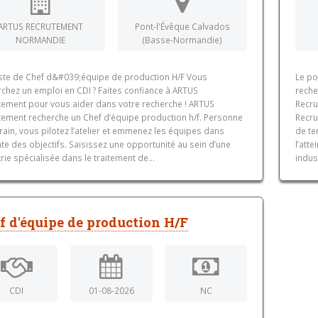
ARTUS RECRUTEMENT
Pont-l'Évêque Calvados
NORMANDIE
(Basse-Normandie)
ste de Chef d&#039;équipe de production H/F Vous
Le po
rchez un emploi en CDI ? Faites confiance à ARTUS
reche
tement pour vous aider dans votre recherche ! ARTUS
Recru
tement recherche un Chef d’équipe production h/f. Personne
Recru
rain, vous pilotez l’atelier et emmenez les équipes dans
de te
inte des objectifs. Saisissez une opportunité au sein d’une
l’att
rie spécialisée dans le traitement de...
indus
f d'équipe de production H/F
CDI
01-08-2026
NC