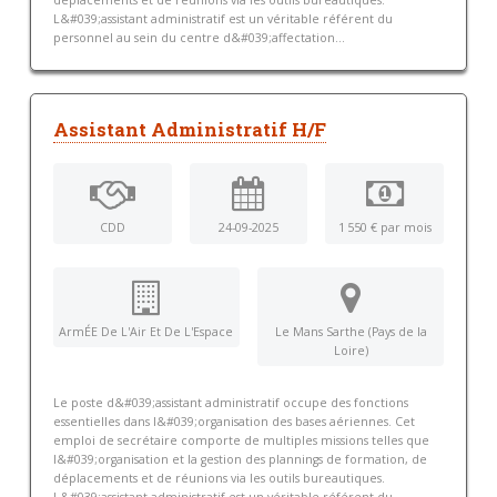
déplacements et de réunions via les outils bureautiques.
L&#039;assistant administratif est un véritable référent du
personnel au sein du centre d&#039;affectation...
Assistant Administratif H/F
CDD
24-09-2025
1 550 € par mois
ArmÉE De L'Air Et De L'Espace
Le Mans Sarthe (Pays de la
Loire)
Le poste d&#039;assistant administratif occupe des fonctions
essentielles dans l&#039;organisation des bases aériennes. Cet
emploi de secrétaire comporte de multiples missions telles que
l&#039;organisation et la gestion des plannings de formation, de
déplacements et de réunions via les outils bureautiques.
L&#039;assistant administratif est un véritable référent du