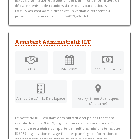
l&#039;organisation et la gestion des plannings de formation, de
déplacements et de réunions via les outils bureautiques.
L&#039;assistant administratif est un véritable référent du
personnel au sein du centre d&#039;affectation...
Assistant Administratif H/F
CDD
24-09-2025
1 550 € par mois
ArmÉE De L'Air Et De L'Espace
Pau Pyrénées-Atlantiques
(Aquitaine)
Le poste d&#039;assistant administratif occupe des fonctions
essentielles dans l&#039;organisation des bases aériennes. Cet
emploi de secrétaire comporte de multiples missions telles que
l&#039;organisation et la gestion des plannings de formation, de