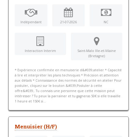
Indépendant
21-07-2026
NC
Interaction Interim
Saint-Malo Ille-et-Vilaine
(Bretagne)
* Expérience confirmée en menuiserie d&#039;atelier * Capacité
à lire et interpréter les plans techniques * Précision et attention
aux détails * Connaissance des normes de sécurité en atelier Pour
postuler, cliquez sur le bouton &#039;Postuler à cette
offre&#039;. Tu connais une personne que cette mission peut
intéresser ? Tu peux la parrainer et tu gagneras 50€ si elle travaille
1 heure et 150€ si...
Menuisier (H/F)