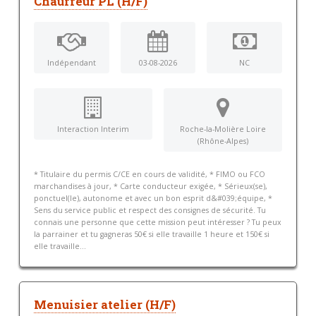
Chauffeur PL (H/F)
Indépendant
03-08-2026
NC
Interaction Interim
Roche-la-Molière Loire
(Rhône-Alpes)
* Titulaire du permis C/CE en cours de validité, * FIMO ou FCO
marchandises à jour, * Carte conducteur exigée, * Sérieux(se),
ponctuel(le), autonome et avec un bon esprit d&#039;équipe, *
Sens du service public et respect des consignes de sécurité. Tu
connais une personne que cette mission peut intéresser ? Tu peux
la parrainer et tu gagneras 50€ si elle travaille 1 heure et 150€ si
elle travaille...
Menuisier atelier (H/F)