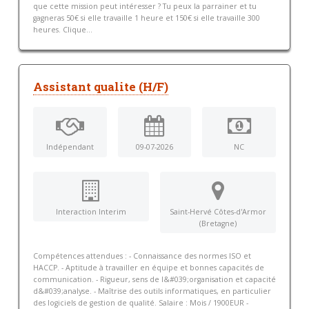
que cette mission peut intéresser ? Tu peux la parrainer et tu
gagneras 50€ si elle travaille 1 heure et 150€ si elle travaille 300
heures. Clique...
Assistant qualite (H/F)
Indépendant
09-07-2026
NC
Interaction Interim
Saint-Hervé Côtes-d'Armor
(Bretagne)
Compétences attendues : - Connaissance des normes ISO et
HACCP. - Aptitude à travailler en équipe et bonnes capacités de
communication. - Rigueur, sens de l&#039;organisation et capacité
d&#039;analyse. - Maîtrise des outils informatiques, en particulier
des logiciels de gestion de qualité. Salaire : Mois / 1900EUR -