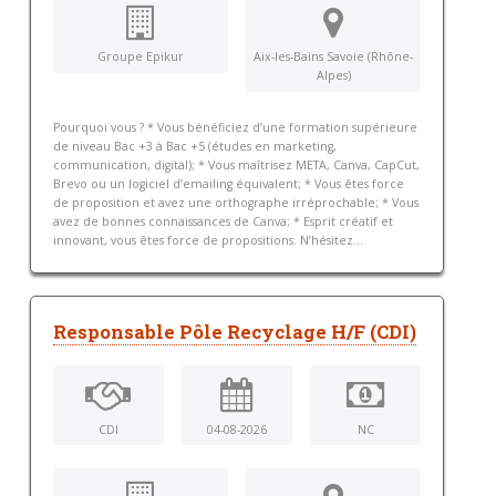
Groupe Epikur
Aix-les-Bains Savoie (Rhône-
Alpes)
Pourquoi vous ? * Vous bénéficiez d’une formation supérieure
de niveau Bac +3 à Bac +5 (études en marketing,
communication, digital); * Vous maîtrisez META, Canva, CapCut,
Brevo ou un logiciel d’emailing équivalent; * Vous êtes force
de proposition et avez une orthographe irréprochable; * Vous
avez de bonnes connaissances de Canva; * Esprit créatif et
innovant, vous êtes force de propositions. N’hésitez...
Responsable Pôle Recyclage H/F (CDI)
CDI
04-08-2026
NC