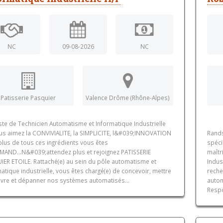
NC
09-08-2026
NC
Patisserie Pasquier
Valence Drôme (Rhône-Alpes)
ste de Technicien Automatisme et Informatique Industrielle
us aimez la CONVIVIALITE, la SIMPLICITE, l&#039;INNOVATION
Rands
plus de tous ces ingrédients vous êtes
spéci
AND...N&#039;attendez plus et rejoignez PATISSERIE
maîtr
IER ETOILE. Rattaché(e) au sein du pôle automatisme et
Indus
atique industrielle, vous êtes chargé(e) de concevoir, mettre
reche
vre et dépanner nos systèmes automatisés...
autom
Respo