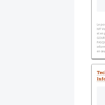
Le po
H/F V
et en 
GOURM
PASQU
inform
en œu
Tec
Inf