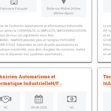
Patisserie Pasquier
Étoile-sur-Rhône Drôme
(Rhône-Alpes)
ste de Technicien Automatisme et Informatique Industrielle
Le po
ous aimez la CONVIVIALITE, la SIMPLICITE, l&#039;INNOVATION
H/F V
plus de tous ces ingrédients vous êtes
et en
AND...N&#039;attendez plus et rejoignez PATISSERIE
GOURM
IER ETOILE. Rattaché(e) au sein du pôle automatisme et
PASQU
atique industrielle, vous êtes chargé(e) de concevoir, mettre
infor
vre et dépanner nos systèmes automatisés...
en œu
hnicien Automatisme et
Tec
ormatique IndustrielleH/F...
Inf
NC
09-08-2026
NC