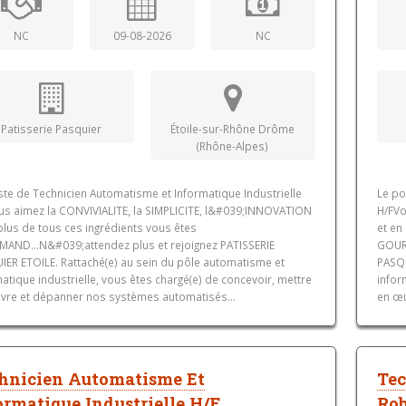
NC
09-08-2026
NC
Patisserie Pasquier
Étoile-sur-Rhône Drôme
(Rhône-Alpes)
ste de Technicien Automatisme et Informatique Industrielle
Le po
us aimez la CONVIVIALITE, la SIMPLICITE, l&#039;INNOVATION
H/FVo
plus de tous ces ingrédients vous êtes
et en
AND...N&#039;attendez plus et rejoignez PATISSERIE
GOURM
IER ETOILE. Rattaché(e) au sein du pôle automatisme et
PASQU
atique industrielle, vous êtes chargé(e) de concevoir, mettre
infor
vre et dépanner nos systèmes automatisés...
en œu
hnicien Automatisme Et
Tec
ormatique Industrielle H/F
Rob