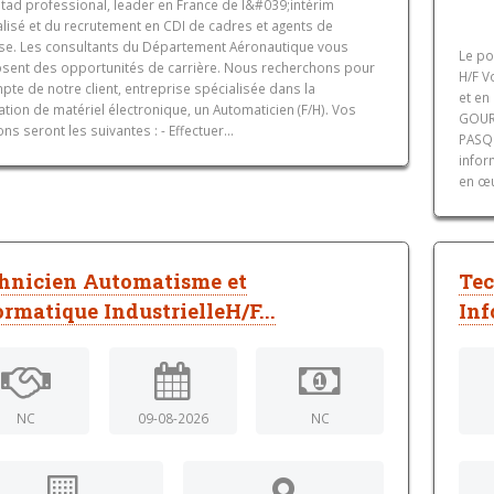
tad professional, leader en France de l&#039;intérim
lisé et du recrutement en CDI de cadres et agents de
ise. Les consultants du Département Aéronautique vous
Le po
sent des opportunités de carrière. Nous recherchons pour
H/F V
pte de notre client, entreprise spécialisée dans la
et en
ation de matériel électronique, un Automaticien (F/H). Vos
GOURM
ns seront les suivantes : - Effectuer...
PASQU
infor
en œu
hnicien Automatisme et
Tec
ormatique IndustrielleH/F...
Inf
NC
09-08-2026
NC