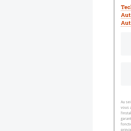
Tec
Aut
Aut
Au se
vous 
l’inst
garan
fonct
princi