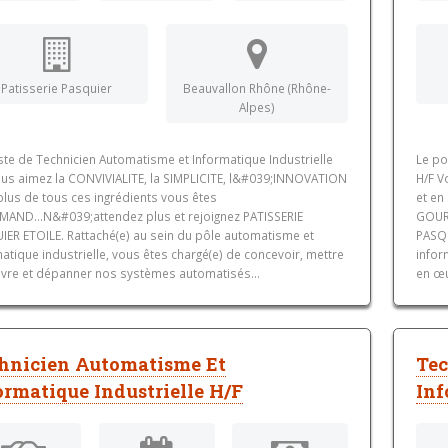
Patisserie Pasquier
Beauvallon Rhône (Rhône-
Alpes)
ste de Technicien Automatisme et Informatique Industrielle
Le po
ous aimez la CONVIVIALITE, la SIMPLICITE, l&#039;INNOVATION
H/F V
plus de tous ces ingrédients vous êtes
et en
AND...N&#039;attendez plus et rejoignez PATISSERIE
GOURM
IER ETOILE. Rattaché(e) au sein du pôle automatisme et
PASQU
atique industrielle, vous êtes chargé(e) de concevoir, mettre
infor
vre et dépanner nos systèmes automatisés...
en œu
hnicien Automatisme Et
Tec
ormatique Industrielle H/F
Inf