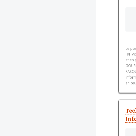
Le po
H/F V
et en 
GOURM
PASQU
inform
en œu
Tec
Inf