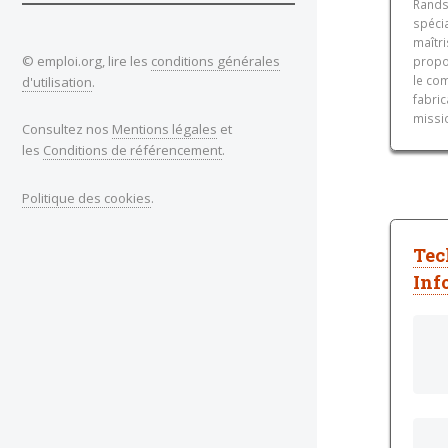
Rands
spécia
maîtr
© emploi.org, lire les
conditions générales
propo
le com
d'utilisation
.
fabric
missio
Consultez nos
Mentions légales
et
les
Conditions de référencement
.
Politique des cookies
.
Tec
Inf