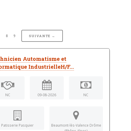
7
8
9
SUIVANTE →
hnicien Automatisme et
ormatique IndustrielleH/F...
NC
09-08-2026
NC
Patisserie Pasquier
Beaumont-lès-Valence Drôme
(Rhône-Alpes)