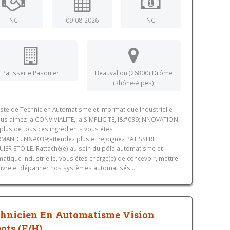
NC
09-08-2026
NC
Patisserie Pasquier
Beauvallon (26800) Drôme
(Rhône-Alpes)
ste de Technicien Automatisme et Informatique Industrielle
us aimez la CONVIVIALITE, la SIMPLICITE, l&#039;INNOVATION
 plus de tous ces ingrédients vous êtes
AND...N&#039;attendez plus et rejoignez PATISSERIE
IER ETOILE. Rattaché(e) au sein du pôle automatisme et
matique industrielle, vous êtes chargé(e) de concevoir, mettre
vre et dépanner nos systèmes automatisés...
hnicien En Automatisme Vision
ots (F/H)