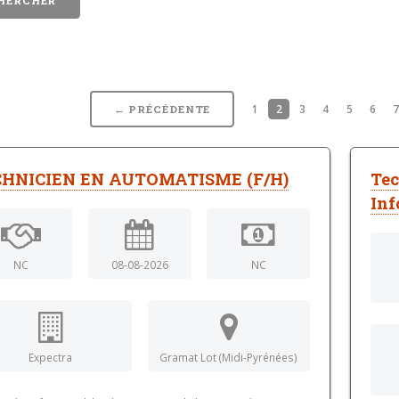
1
2
3
4
5
6
← PRÉCÉDENTE
HNICIEN EN AUTOMATISME (F/H)
Tec
Inf
NC
08-08-2026
NC
Expectra
Gramat Lot (Midi-Pyrénées)