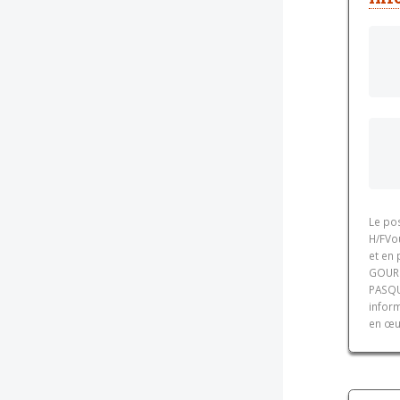
Le po
H/FVo
et en 
GOURM
PASQU
inform
en œu