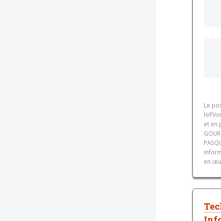
Le po
H/FVo
et en 
GOURM
PASQU
inform
en œu
Tec
Inf