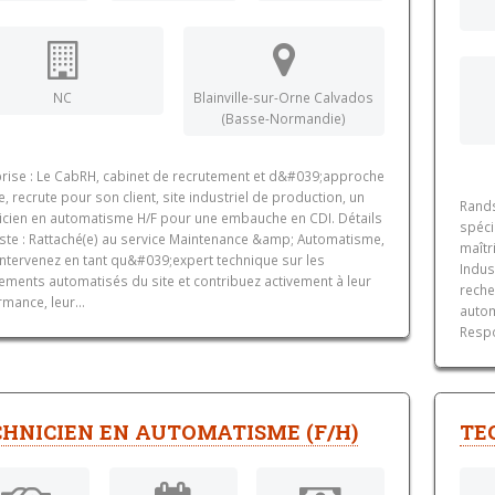
NC
Blainville-sur-Orne Calvados
(Basse-Normandie)
prise : Le CabRH, cabinet de recrutement et d&#039;approche
e, recrute pour son client, site industriel de production, un
Rands
icien en automatisme H/F pour une embauche en CDI. Détails
spéci
ste : Rattaché(e) au service Maintenance &amp; Automatisme,
maîtr
intervenez en tant qu&#039;expert technique sur les
Indus
ements automatisés du site et contribuez activement à leur
reche
mance, leur...
autom
Respo
HNICIEN EN AUTOMATISME (F/H)
TE