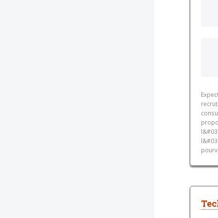
Expect
recru
consu
propo
l&#03
l&#039
pourvo
Tec