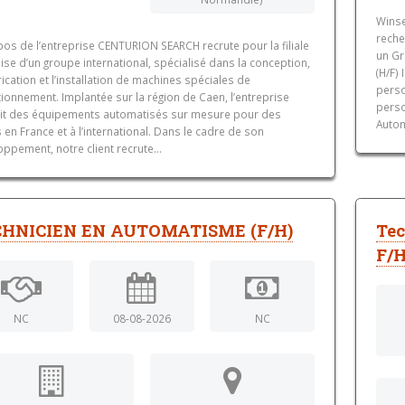
Winse
reche
os de l’entreprise CENTURION SEARCH recrute pour la filiale
un Gr
ise d’un groupe international, spécialisé dans la conception,
(H/F)
rication et l’installation de machines spéciales de
perso
ionnement. Implantée sur la région de Caen, l’entreprise
perso
it des équipements automatisés sur mesure pour des
Autom
s en France et à l’international. Dans le cadre de son
ppement, notre client recrute...
HNICIEN EN AUTOMATISME (F/H)
Tec
F/H
NC
08-08-2026
NC