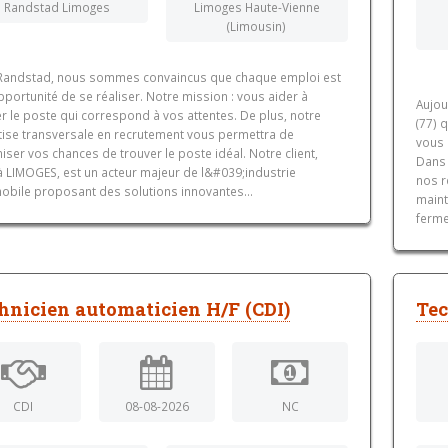
Randstad Limoges
Limoges Haute-Vienne
(Limousin)
Randstad, nous sommes convaincus que chaque emploi est
portunité de se réaliser. Notre mission : vous aider à
Aujou
r le poste qui correspond à vos attentes. De plus, notre
(77) 
tise transversale en recrutement vous permettra de
vous 
ser vos chances de trouver le poste idéal. Notre client,
Dans 
à LIMOGES, est un acteur majeur de l&#039;industrie
nos r
obile proposant des solutions innovantes...
maint
ferme
hnicien automaticien H/F (CDI)
Tec
CDI
08-08-2026
NC