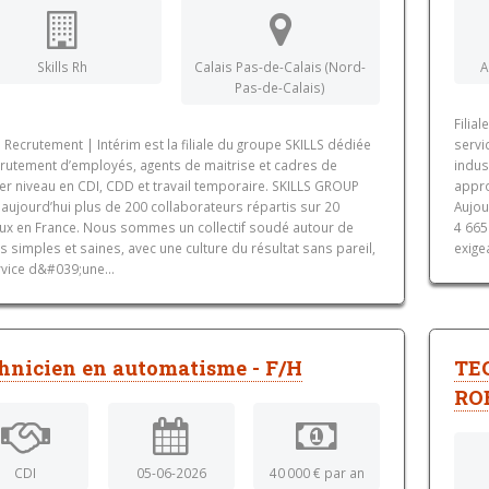
Skills Rh
Calais Pas-de-Calais (Nord-
A
Pas-de-Calais)
Filia
 Recrutement | Intérim est la filiale du groupe SKILLS dédiée
servi
crutement d’employés, agents de maitrise et cadres de
indus
er niveau en CDI, CDD et travail temporaire. SKILLS GROUP
appro
 aujourd’hui plus de 200 collaborateurs répartis sur 20
Aujou
ux en France. Nous sommes un collectif soudé autour de
4 665
s simples et saines, avec une culture du résultat sans pareil,
exige
rvice d&#039;une...
hnicien en automatisme - F/H
TE
RO
CDI
05-06-2026
40 000 € par an