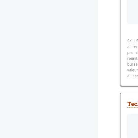
SKILLS
au re
premi
réunit
burea
valeur
au se
Tec