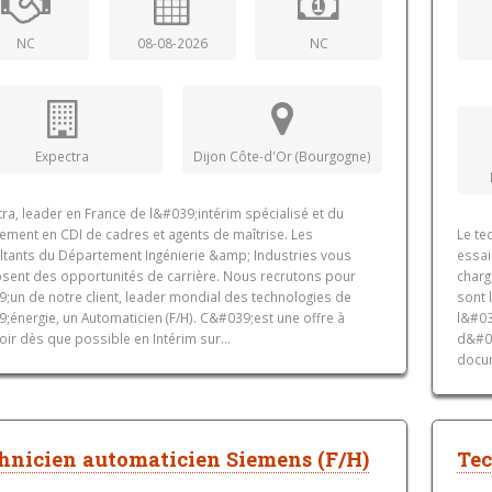
NC
08-08-2026
NC
Expectra
Dijon Côte-d'Or (Bourgogne)
ra, leader en France de l&#039;intérim spécialisé et du
tement en CDI de cadres et agents de maîtrise. Les
Le te
ltants du Département Ingénierie &amp; Industries vous
essai
sent des opportunités de carrière. Nous recrutons pour
charg
9;un de notre client, leader mondial des technologies de
sont 
;énergie, un Automaticien (F/H). C&#039;est une offre à
l&#03
ir dès que possible en Intérim sur...
d&#03
docum
hnicien automaticien Siemens (F/H)
Tec