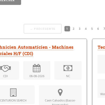
1
2
3
4
5
6
← PRÉCÉDENTE
hnicien Automaticien - Machines
Tec
ciales H/F (CDI)
CDI
08-08-2026
NC
Win
CENTURION SEARCH
Caen Calvados (Basse-
Normandie)