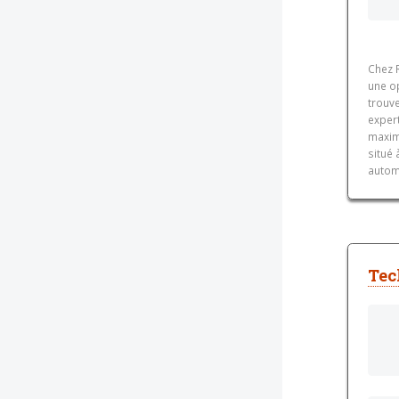
Chez 
une op
trouve
exper
maximi
situé 
autom
Tec