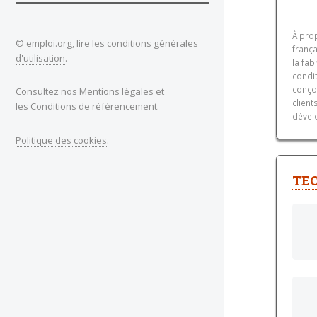
À prop
© emploi.org, lire les
conditions générales
frança
d'utilisation
.
la fab
condit
conço
Consultez nos
Mentions légales
et
client
les
Conditions de référencement
.
dévelo
Politique des cookies
.
TEC