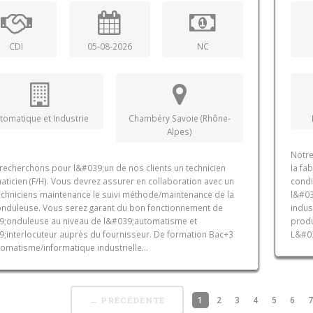
CDI
05-08-2026
NC
tomatique et Industrie
Chambéry Savoie (Rhône-
Alpes)
Notre
recherchons pour l&#039;un de nos clients un technicien
la fa
ticien (F/H). Vous devrez assurer en collaboration avec un
condi
echniciens maintenance le suivi méthode/maintenance de la
l&#03
 onduleuse. Vous serez garant du bon fonctionnement de
indus
9;onduleuse au niveau de l&#039;automatisme et
produ
9;interlocuteur auprès du fournisseur. De formation Bac+3
L&#03
omatisme/informatique industrielle...
1
2
3
4
5
6
← PRÉCÉDENTE