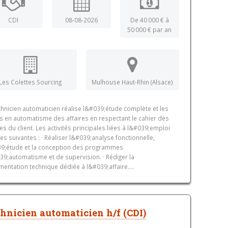
CDI
08-08-2026
De 40 000 € à
50 000 € par an
Les Colettes Sourcing
Mulhouse Haut-Rhin (Alsace)
chnicien automaticien réalise l&#039;étude complète et les
s en automatisme des affaires en respectant le cahier des
es du client. Les activités principales liées à l&#039;emploi
les suivantes : · Réaliser l&#039;analyse fonctionnelle,
9;étude et la conception des programmes
9;automatisme et de supervision. · Rédiger la
entation technique dédiée à l&#039;affaire....
hnicien automaticien h/f (CDI)