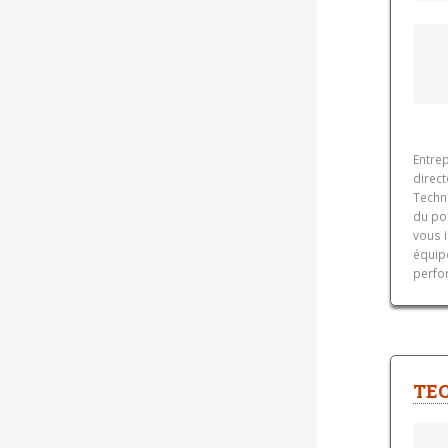
Entre
direct
Techn
du po
vous 
équip
perfor
TEC