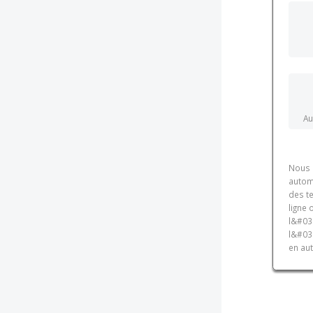
Au
Nous 
automa
des t
ligne
l&#03
l&#03
en aut