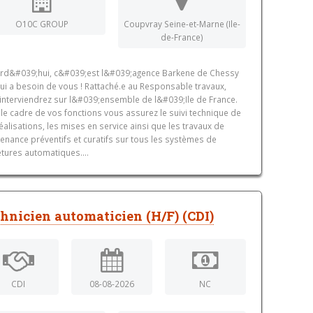
O10C GROUP
Coupvray Seine-et-Marne (Ile-
de-France)
rd&#039;hui, c&#039;est l&#039;agence Barkene de Chessy
qui a besoin de vous ! Rattaché.e au Responsable travaux,
interviendrez sur l&#039;ensemble de l&#039;Ile de France.
le cadre de vos fonctions vous assurez le suivi technique de
éalisations, les mises en service ainsi que les travaux de
enance préventifs et curatifs sur tous les systèmes de
tures automatiques....
hnicien automaticien (H/F) (CDI)
CDI
08-08-2026
NC