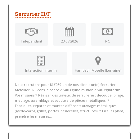
Serrurier H/F
Indépendant
23-07-2026
NC
Interaction Interim
Hambach Moselle (Lorraine)
Nous recrutons pour l&#039;un de nos clients un(e) Serrurier
Métallier H/F dans le cadre d&#039;une mission d&#039;intérim.
Vos missions * Réaliser des travaux de serrurerie : découpe, pliage,
meulage, assemblage et soudure de pièces métalliques. *
Fabriquer, réparer et monter différents ouvrages métalliques
(garde-corps, grilles, portes, passerelles, structures). * Lire les plans,
prendre les mesures...