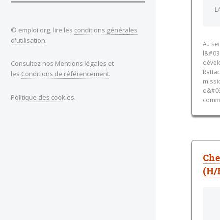
L
© emploi.org, lire les
conditions générales
d'utilisation
.
Au se
l&#039
dével
Consultez nos
Mentions légales
et
Ratta
les
Conditions de référencement
.
missio
d&#039
Politique des cookies
.
commer
Che
(H/