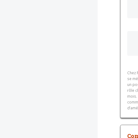
Chez R
se mé
un pos
rôle c
mois. 
commer
d’amél
Com