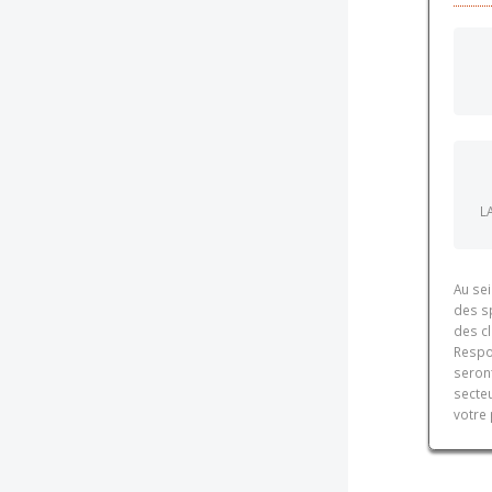
L
Au sei
des s
des cl
Respo
seront
secteu
votre 