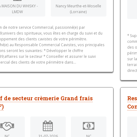
A MAISON DU WHISKY -
Nancy Meurthe-et-Moselle
LMDW
(Lorraine)
in de notre service Commercial, passionné(e) par
;univers des spiritueux, vous êtes en charge du suivi et du
* Sup
oppement des clients cavistes de votre périmètre.
comme
ché(e) au Responsable Commercial Cavistes, vos principales
des o
ns seront les suivantes: * Développer le chiffre
périm
;affaires sur le secteur * Conseiller et assurer le suivi
sur l
cial des clients de votre périmètre dans...
terra
direc
f de secteur crèmerie Grand frais
Re
F)
Com
NC
31-07-2026
NC