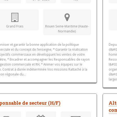
Grand Frais
Rouen Seine-Maritime (Haute-
Normandie)
rviser et garantir la bonne application de la politique
Depui
ciale et du concept de l’enseigne, * Garantir la réalisation
d&#0
bjectifs commerciaux en développant les ventes de votre
homme
ètre, * Encadrer et accompagner les Responsables de rayon
Resso
 gestion commerciale et RH, * Animer vos équipes sur le
l&#03
n. Contrat à durée indéterminée Vos missions Rattaché à la
organ
ion régionale du...
d&#03
large
ponsable de secteur (H/F)
Alt
co