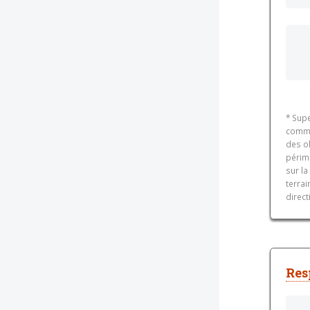
* Supe
commer
des o
périm
sur la
terrai
direct
Res