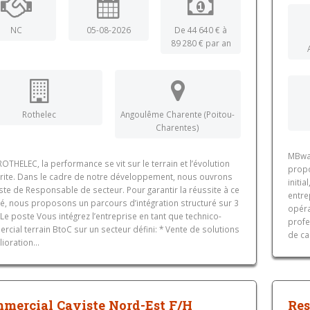
NC
05-08-2026
De 44 640 € à
89 280 € par an
Rothelec
Angoulême Charente (Poitou-
Charentes)
MBwa
OTHELEC, la performance se vit sur le terrain et l’évolution
propo
rite. Dans le cadre de notre développement, nous ouvrons
initi
te de Responsable de secteur. Pour garantir la réussite à ce
entre
lé, nous proposons un parcours d’intégration structuré sur 3
opéra
Le poste Vous intégrez l’entreprise en tant que technico-
profe
cial terrain BtoC sur un secteur défini: * Vente de solutions
de ca
ioration...
mercial Caviste Nord-Est F/H
Res