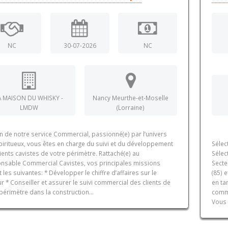
NC
30-07-2026
NC
A MAISON DU WHISKY -
Nancy Meurthe-et-Moselle
LMDW
(Lorraine)
n de notre service Commercial, passionné(e) par l’univers
piritueux, vous êtes en charge du suivi et du développement
Sélec
ients cavistes de votre périmètre. Rattaché(e) au
Sélec
nsable Commercial Cavistes, vos principales missions
Secte
 les suivantes: * Développer le chiffre d’affaires sur le
(85) 
r * Conseiller et assurer le suivi commercial des clients de
en ta
périmètre dans la construction...
comme
Vous 