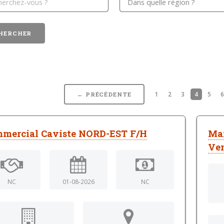
1
2
3
4
5
← PRÉCÉDENTE
mercial Caviste NORD-EST F/H
Man
Ven
NC
01-08-2026
NC