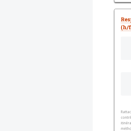
Res
(h/f
Ratta
contr
itinér
métho