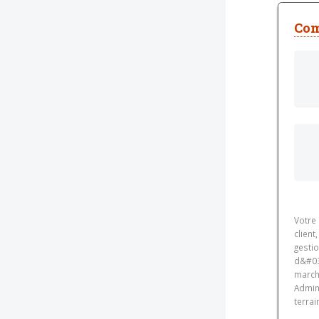
Com
Votre
client
gestio
d&#03
march
Admin
terrai