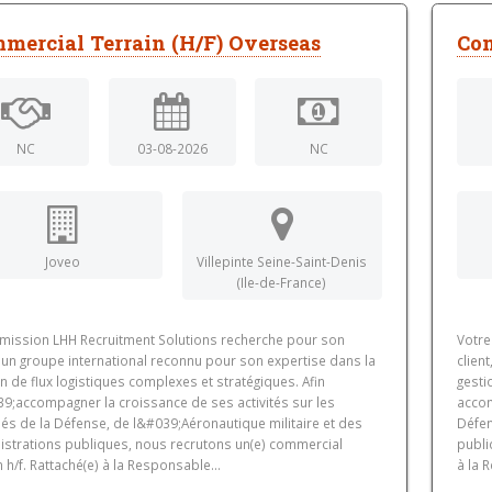
mercial Terrain (H/F) Overseas
Com
NC
03-08-2026
NC
Joveo
Villepinte Seine-Saint-Denis
(Ile-de-France)
 mission LHH Recruitment Solutions recherche pour son
Votre
, un groupe international reconnu pour son expertise dans la
clien
n de flux logistiques complexes et stratégiques. Afin
gesti
9;accompagner la croissance de ses activités sur les
accom
és de la Défense, de l&#039;Aéronautique militaire et des
Défen
istrations publiques, nous recrutons un(e) commercial
publi
n h/f. Rattaché(e) à la Responsable...
à la 