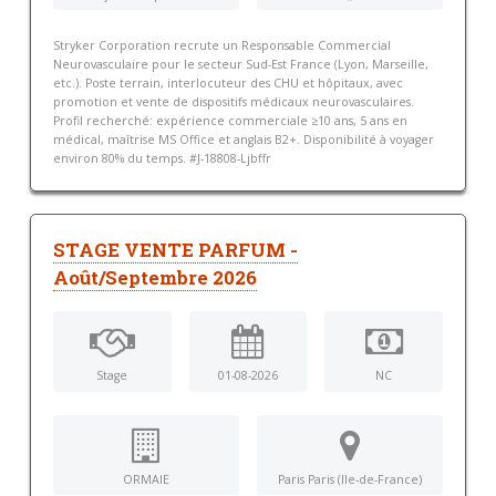
Stryker Corporation recrute un Responsable Commercial
Neurovasculaire pour le secteur Sud-Est France (Lyon, Marseille,
etc.). Poste terrain, interlocuteur des CHU et hôpitaux, avec
promotion et vente de dispositifs médicaux neurovasculaires.
Profil recherché: expérience commerciale ≥10 ans, 5 ans en
médical, maîtrise MS Office et anglais B2+. Disponibilité à voyager
environ 80% du temps. #J-18808-Ljbffr
STAGE VENTE PARFUM -
Août/Septembre 2026
Stage
01-08-2026
NC
ORMAIE
Paris Paris (Ile-de-France)