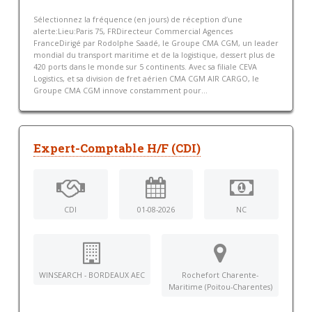
Sélectionnez la fréquence (en jours) de réception d’une
alerte:Lieu:Paris 75, FRDirecteur Commercial Agences
FranceDirigé par Rodolphe Saadé, le Groupe CMA CGM, un leader
mondial du transport maritime et de la logistique, dessert plus de
420 ports dans le monde sur 5 continents. Avec sa filiale CEVA
Logistics, et sa division de fret aérien CMA CGM AIR CARGO, le
Groupe CMA CGM innove constamment pour...
Expert-Comptable H/F (CDI)
CDI
01-08-2026
NC
WINSEARCH - BORDEAUX AEC
Rochefort Charente-
Maritime (Poitou-Charentes)