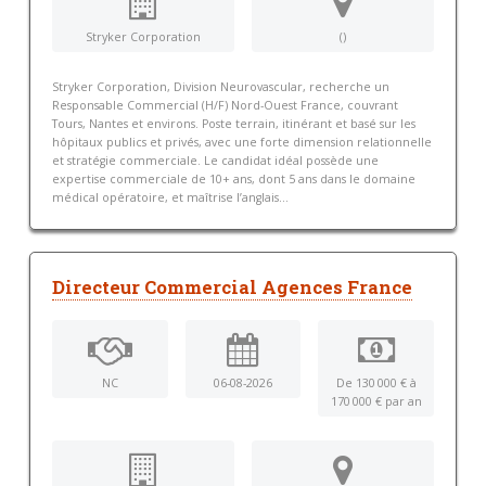
Stryker Corporation
()
Stryker Corporation, Division Neurovascular, recherche un
Responsable Commercial (H/F) Nord-Ouest France, couvrant
Tours, Nantes et environs. Poste terrain, itinérant et basé sur les
hôpitaux publics et privés, avec une forte dimension relationnelle
et stratégie commerciale. Le candidat idéal possède une
expertise commerciale de 10+ ans, dont 5 ans dans le domaine
médical opératoire, et maîtrise l’anglais...
Directeur Commercial Agences France
NC
06-08-2026
De 130 000 € à
170 000 € par an