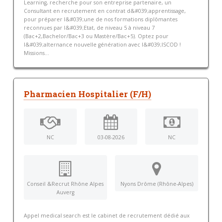
Learning, recherche pour son entreprise partenaire, un
Consultant en recrutement en contrat d&#039;apprentissage,
pour préparer l&#039;une de nos formations diplômantes
reconnues par l&#039;Etat, de niveau 5 à niveau 7
(Bac+2,Bachelor/Bac+3 ou Mastère/Bac+5). Optez pour
l&#039;alternance nouvelle génération avec l&#039;ISCOD !
Missions...
Pharmacien Hospitalier (F/H)
NC
03-08-2026
NC
Conseil &Recrut Rhône Alpes
Nyons Drôme (Rhône-Alpes)
Auverg
Appel medical search est le cabinet de recrutement dédié aux