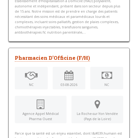
Etablissement d’Hospitalisation à Domicile (HAD) polyvalent,
autonome et indépendant, présent dans son secteur depuis plus
de 15 ans. Notre mission est de prendre en charge des patients
nécessitant des soins médicaux et paramédicaux lourds et
complexes, incluant soins palliatifs, gestion de plaies complexes,
chimiothérapies injectables, transfusions sanguines,
antibiothérapies IV, nutrition parentérale,...
Pharmacien D'Officine (F/H)
NC
03-08-2026
NC
Agence Appel Médical
La Roche-sur-Yon Vendée
Pharma Ouest
(Pays de la Loire)
Parce que la santé est un enjeu essentiel, dont l&#039;humain est