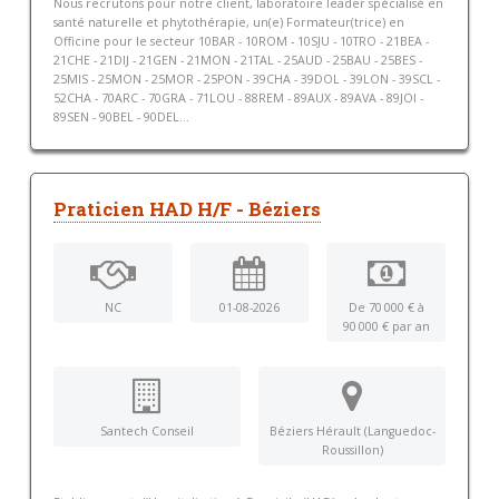
Nous recrutons pour notre client, laboratoire leader spécialisé en
santé naturelle et phytothérapie, un(e) Formateur(trice) en
Officine pour le secteur 10BAR - 10ROM - 10SJU - 10TRO - 21BEA -
21CHE - 21DIJ - 21GEN - 21MON - 21TAL - 25AUD - 25BAU - 25BES -
25MIS - 25MON - 25MOR - 25PON - 39CHA - 39DOL - 39LON - 39SCL -
52CHA - 70ARC - 70GRA - 71LOU - 88REM - 89AUX - 89AVA - 89JOI -
89SEN - 90BEL - 90DEL...
Praticien HAD H/F - Béziers
NC
01-08-2026
De 70 000 € à
90 000 € par an
Santech Conseil
Béziers Hérault (Languedoc-
Roussillon)