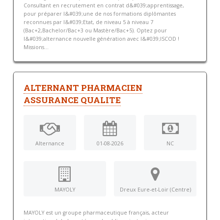
Consultant en recrutement en contrat d&#039;apprentissage,
pour préparer l&#039;une de nos formations diplômantes
reconnues par l&#039;Etat, de niveau 5 à niveau 7
(Bac+2,Bachelor/Bac+3 ou Mastère/Bac+5). Optez pour
l&#039;alternance nouvelle génération avec l&#039;ISCOD !
Missions...
ALTERNANT PHARMACIEN
ASSURANCE QUALITE
Alternance
01-08-2026
NC
MAYOLY
Dreux Eure-et-Loir (Centre)
MAYOLY est un groupe pharmaceutique français, acteur