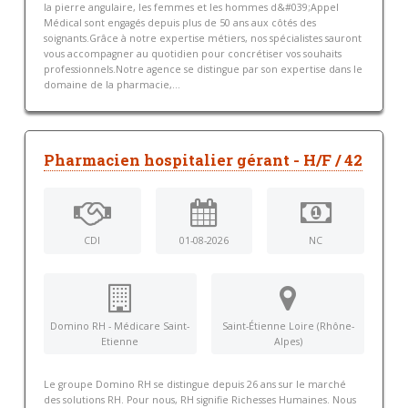
la pierre angulaire, les femmes et les hommes d&#039;Appel
Médical sont engagés depuis plus de 50 ans aux côtés des
soignants.Grâce à notre expertise métiers, nos spécialistes sauront
vous accompagner au quotidien pour concrétiser vos souhaits
professionnels.Notre agence se distingue par son expertise dans le
domaine de la pharmacie,...
Pharmacien hospitalier gérant - H/F / 42
CDI
01-08-2026
NC
Domino RH - Médicare Saint-
Saint-Étienne Loire (Rhône-
Etienne
Alpes)
Le groupe Domino RH se distingue depuis 26 ans sur le marché
des solutions RH. Pour nous, RH signifie Richesses Humaines. Nous