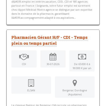
d&#039;emploi en intérim,vacation, CDD, CDI et 180 agences
partout en France ! Soignants, votre futur emploi est sûrement
chez Appel Médical !Notre agence se distingue par son expertise
dans le domaine de la pharmacie, garantissant
l&#039;accompagnement adapté à vos aspirations...
Pharmacien Gérant H/F - CDI - Temps
plein ou temps partiel
CDI
30-07-2026
De 65 000 € à
90 000 € par an
ELSAN
Bergerac Dordogne
(Aquitaine)
La clinique Pasteur de Bergerac (24) recrute un pharmacien