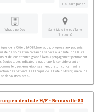
100 000 € par an
What's up Doc
Saint-Malo Ille-et-Vilaine
(Bretagne)
inique de la Côte d&#039;Emeraude, propose aux patients
ualité de soins et un niveau de service à la hauteur de leurs
ns et de leur attentes grâce à l&#039;engagement permanent
s équipes. Les indicateurs nationaux le considéraient en
comme le deuxième établissement breton concernant la
faction des patients. Le Clinique de la Côte d&#039;Emeraude
se de 96 lits/places...
rurgien dentiste H/F - Bernaville 80