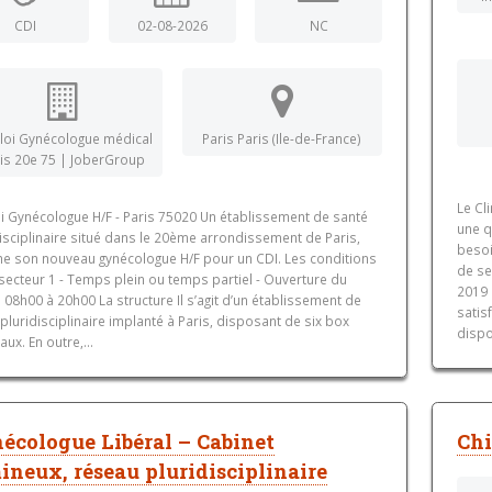
CDI
02-08-2026
NC
oi Gynécologue médical
Paris Paris (Ile-de-France)
is 20e 75 | JoberGroup
Le Cl
i Gynécologue H/F - Paris 75020 Un établissement de santé
une q
isciplinaire situé dans le 20ème arrondissement de Paris,
besoi
he son nouveau gynécologue H/F pour un CDI. Les conditions
de se
 secteur 1 - Temps plein ou temps partiel - Ouverture du
2019 
 08h00 à 20h00 La structure Il s’agit d’un établissement de
satis
pluridisciplinaire implanté à Paris, disposant de six box
dispo
ux. En outre,...
écologue Libéral – Cabinet
Chi
ineux, réseau pluridisciplinaire