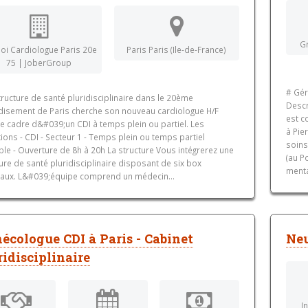
G
oi Cardiologue Paris 20e
Paris Paris (Ile-de-France)
75 | JoberGroup
# Gér
ructure de santé pluridisciplinaire dans le 20ème
Descr
disement de Paris cherche son nouveau cardiologue H/F
est c
le cadre d&#039;un CDI à temps plein ou partiel. Les
à Pie
ions - CDI - Secteur 1 - Temps plein ou temps partiel
soins
le - Ouverture de 8h à 20h La structure Vous intégrerez une
(au P
ure de santé pluridisciplinaire disposant de six box
menta
aux. L&#039;équipe comprend un médecin...
écologue CDI à Paris - Cabinet
Neu
ridisciplinaire
I