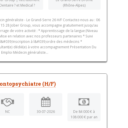
Dentaire ? et Medical ?
(Rhône-Alpes)
in généraliste - Le Grand-Serre 26 H/F Contactez-nous au : 06
 15 28 Jober Group, vous accompagne gratuitement jusqu’au
rage de votre activité : * Apprentissage de la langue (Niveau
 Mise en relation avec nos professeurs partenaires * Suivi
l&#039;Inscription à l&#039;ordre des médecins *
ltant(e) dédié(e) à votre accompagnement Présentation Du
 Emploi Médecin généraliste...
ontopsychiatre (H/F)
NC
30-07-2026
De 84 000 € à
108 000 € par an