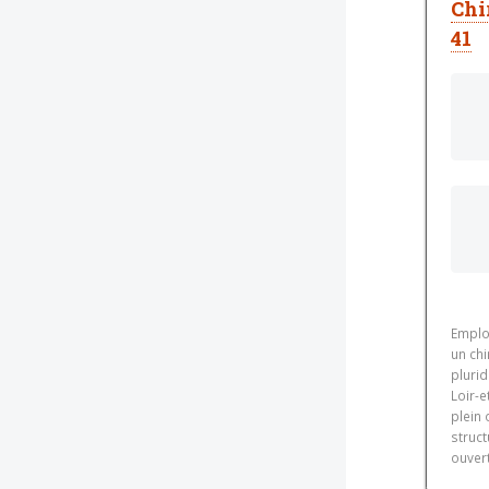
Chi
41
Emplo
un chi
plurid
Loir-e
plein 
struc
ouvert