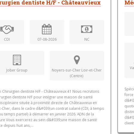
rurgien dentiste H/F - Châteauvieux
Méd
CDI
07-08-2026
NC
Va
Jober Group
Noyers-sur-Cher Loir-et-Cher
(Centre)
Spéci
i Chirurgien dentiste H/F - Châteauvieux 41 Nous recrutons
force
rurgien dentiste H/F pour intégrer une maison de santé
d&#03
isciplinaire située à proximité directe de Châteauvieux en
quoti
t-Cher, dans le cadre d&#039;un contrat salarié (CDI, à temps
disti
ou temps partiel) à démarrer en janvier 2026. ADN de la
d&#03
ture Vous exercerez au sein d&#039;une maison de santé
clien
e depuis huit ans,...