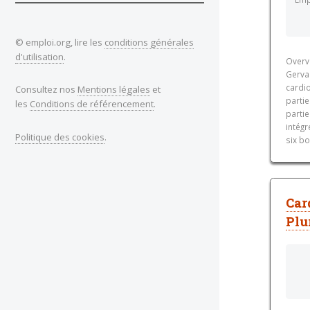
© emploi.org, lire les
conditions générales
d'utilisation
.
Overvi
Gerva
cardi
Consultez nos
Mentions légales
et
partie
les
Conditions de référencement
.
partie
intégr
Politique des cookies
.
six b
Car
Plu