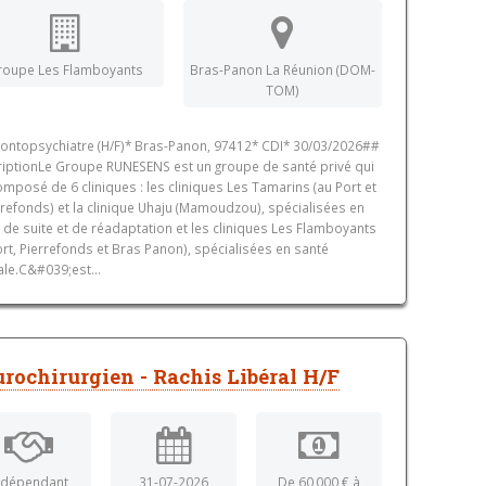
roupe Les Flamboyants
Bras-Panon La Réunion (DOM-
TOM)
ontopsychiatre (H/F)* Bras-Panon, 97412* CDI* 30/03/2026##
iptionLe Groupe RUNESENS est un groupe de santé privé qui
omposé de 6 cliniques : les cliniques Les Tamarins (au Port et
rrefonds) et la clinique Uhaju (Mamoudzou), spécialisées en
 de suite et de réadaptation et les cliniques Les Flamboyants
ort, Pierrefonds et Bras Panon), spécialisées en santé
le.C&#039;est...
rochirurgien - Rachis Libéral H/F
ndépendant
31-07-2026
De 60 000 € à