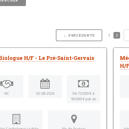
1
2
← PRÉCÉDENTE
diologue H/F - Le Pré-Saint-Gervais
Méd
H/
NC
02-08-2026
De 70 000 € à
90 000 € par an
loi Cardiologue Le Prés
(Ile-de-France)
Jo