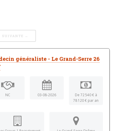
SUIVANTE →
ecin généraliste - Le Grand-Serre 26
F
NC
03-08-2026
De 72 540 € à
78 120 € par an
ber Group | Recrutement
Le Grand-Serre Drôme