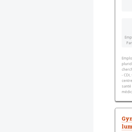
Empl
Par
Emplo
plurid
cherc
- CDI,
centre
santé 
médica
Gyn
lum