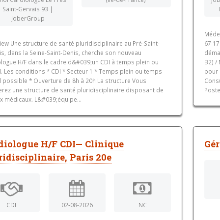
Saint-Gervais 93 |
JoberGroup
Médec
ew Une structure de santé pluridisciplinaire au Pré-Saint-
67 17
is, dans la Seine-Saint-Denis, cherche son nouveau
démar
ologue H/F dans le cadre d&#039;un CDI à temps plein ou
B2) /
l. Les conditions * CDI * Secteur 1 * Temps plein ou temps
pour 
l possible * Ouverture de 8h à 20h La structure Vous
Consu
erez une structure de santé pluridisciplinaire disposant de
Poste
ox médicaux. L&#039;équipe...
diologue H/F CDI— Clinique
Gér
ridisciplinaire, Paris 20e
CDI
02-08-2026
NC