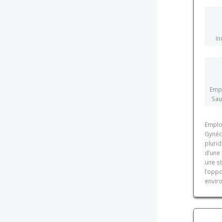
In
Empl
Sau
Emplo
Gynéc
plurid
d’une 
une s
l’oppo
envir