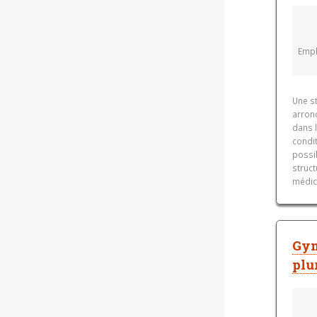
Empl
Une st
arron
dans 
condit
possib
struct
médic
Gyn
plu