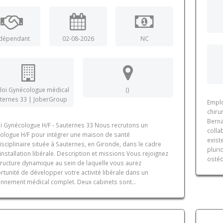
dépendant
02-08-2026
NC
oi Gynécologue médical
()
ternes 33 | JoberGroup
Emplo
chiru
Berna
i Gynécologue H/F - Sauternes 33 Nous recrutons un
colla
ologue H/F pour intégrer une maison de santé
exist
isciplinaire située à Sauternes, en Gironde, dans le cadre
pluri
installation libérale. Description et missions Vous rejoignez
ostéo
tructure dynamique au sein de laquelle vous aurez
rtunité de développer votre activité libérale dans un
onnement médical complet. Deux cabinets sont...