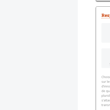
Res
Choisi
sur le
d’inno
de qua
plurid
s’atta
transm