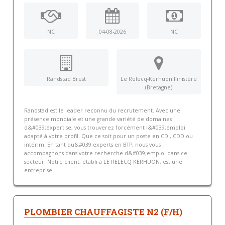
NC
04-08-2026
NC
Randstad Brest
Le Relecq-Kerhuon Finistère
(Bretagne)
Randstad est le leader reconnu du recrutement. Avec une
présence mondiale et une grande variété de domaines
d&#039;expertise, vous trouverez forcément l&#039;emploi
adapté à votre profil. Que ce soit pour un poste en CDI, CDD ou
intérim. En tant qu&#039;experts en BTP, nous vous
accompagnons dans votre recherche d&#039;emploi dans ce
secteur. Notre client, établi à LE RELECQ KERHUON, est une
entreprise...
PLOMBIER CHAUFFAGISTE N2 (F/H)