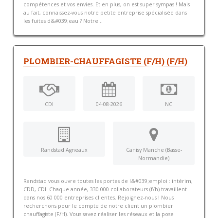
compétences et vos envies. Et en plus, on est super sympas ! Mais
au fait, connaissez-vous notre petite entreprise spécialisée dans
les fuites d&#039;eau ? Notre...
PLOMBIER-CHAUFFAGISTE (F/H) (F/H)
CDI
04-08-2026
NC
Randstad Agneaux
Canisy Manche (Basse-
Normandie)
Randstad vous ouvre toutes les portes de l&#039;emploi : intérim,
CDD, CDI. Chaque année, 330 000 collaborateurs (f/h) travaillent
dans nos 60 000 entreprises clientes. Rejoignez-nous ! Nous
recherchons pour le compte de notre client un plombier
chauffagiste (F/H). Vous savez réaliser les réseaux et la pose