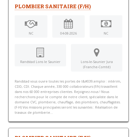
PLOMBIER SANITAIRE (F/H)
NC
04-08-2026
NC
Randstad Lons le Saunier
Lons-le-Saunier Jura
(Franche-Comté)
Randstad vous ouvre toutes les portes de l&#039;emploi : intérim,
CDD, CDI. Chaque année, 330 000 collaborateurs (f/h) travaillent
dans nos 60 000 entreprises clientes. Rejoignez-nous ! Nous
recherchons pour le compte de notre client, spécialiste dans le
domaine CVC, plomberie, chauffage, des plombiers, chauffagistes.
(F-H) Vos missions principales seront les suivantes : Réalisation de
travaux de plomberie...