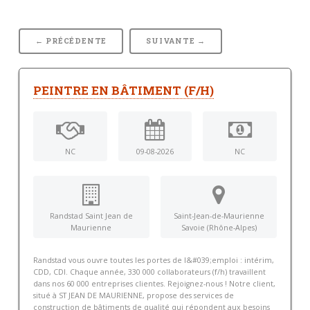
← PRÉCÉDENTE
SUIVANTE →
PEINTRE EN BÂTIMENT (F/H)
NC
09-08-2026
NC
Randstad Saint Jean de
Saint-Jean-de-Maurienne
Maurienne
Savoie (Rhône-Alpes)
Randstad vous ouvre toutes les portes de l&#039;emploi : intérim,
CDD, CDI. Chaque année, 330 000 collaborateurs (f/h) travaillent
dans nos 60 000 entreprises clientes. Rejoignez-nous ! Notre client,
situé à ST JEAN DE MAURIENNE, propose des services de
construction de bâtiments de qualité qui répondent aux besoins