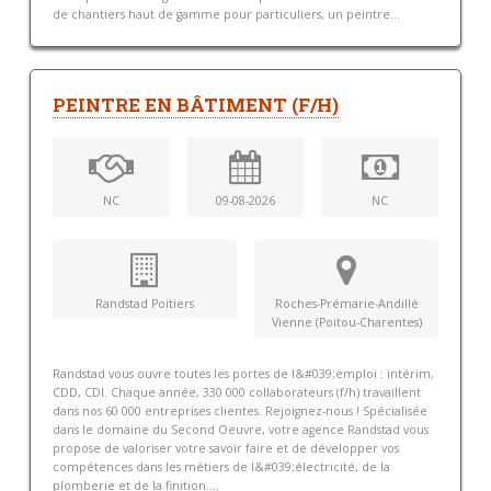
de chantiers haut de gamme pour particuliers, un peintre...
PEINTRE EN BÂTIMENT (F/H)
NC
09-08-2026
NC
Randstad Poitiers
Roches-Prémarie-Andillé
Vienne (Poitou-Charentes)
Randstad vous ouvre toutes les portes de l&#039;emploi : intérim,
CDD, CDI. Chaque année, 330 000 collaborateurs (f/h) travaillent
dans nos 60 000 entreprises clientes. Rejoignez-nous ! Spécialisée
dans le domaine du Second Oeuvre, votre agence Randstad vous
propose de valoriser votre savoir faire et de développer vos
compétences dans les métiers de l&#039;électricité, de la
plomberie et de la finition....