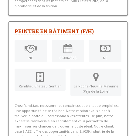
compétences dans les métiers de l&#039;électricité, de la
plomberie et de la finition....
PEINTRE EN BÂTIMENT (F/H)
NC
09-08-2026
NC
Randstad Château Gontier
La Roche-Neuville Mayenne
(Pays de la Loire)
Chez Randstad, nous sommes convaincus que chaque emploi est
une opportunité de se réaliser. Notre mission : vous aider à
trouver le poste qui correspond à vos attentes. De plus, notre
expertise transversale en recrutement vous permettra de
maximiser vos chances de trouver le poste idéal. Notre client,
basé à AZE, offre des opportunités dans l&#039;industrie de la