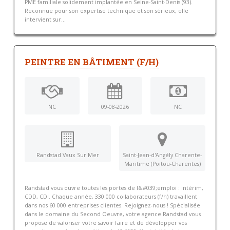
PME familiale solidement implantée en Seine-Saint-Denis (93).
Reconnue pour son expertise technique et son sérieux, elle
intervient sur...
PEINTRE EN BÂTIMENT (F/H)
NC
09-08-2026
NC
Randstad Vaux Sur Mer
Saint-Jean-d'Angély Charente-
Maritime (Poitou-Charentes)
Randstad vous ouvre toutes les portes de l&#039;emploi : intérim,
CDD, CDI. Chaque année, 330 000 collaborateurs (f/h) travaillent
dans nos 60 000 entreprises clientes. Rejoignez-nous ! Spécialisée
dans le domaine du Second Oeuvre, votre agence Randstad vous
propose de valoriser votre savoir faire et de développer vos