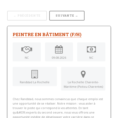
← PRÉCÉDENTE
SUIVANTE →
PEINTRE EN BÂTIMENT (F/H)
NC
09-08-2026
NC
Randstad La Rochelle
La Rochelle Charente-
Maritime (Poitou-Charentes)
Chez Randstad, nous sommes convaincus que chaque emploi est
une opportunité de se réaliser. Notre mission : vous aider à
trouver le poste qui correspond à vos attentes. En tant
qu&#039;experts du second oeuvre, nous vous offrons une
opportunité inédite de développer votre carrière dans ce