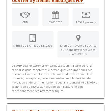
Ouvrier Systèmes Embarqués H/F
CDD
03-03-2026
1 550 € par mois
ArmÉE De L'Air Et De L'Espace
Salon-de-Provence Bouches-
du-Rhône (Provence-Alpes-
Côte d'Azur)
L&#039;ouvrier systèmes embarqués est un militaire du rang,
spécialisé dans les systèmes électroniques et numériques des
aéronefs. Il intervient sur les instruments de vol, les circuits de
données, les capteurs, les écrans embarqués, les logiciels de
navigation et de communication. Sous la responsabilité d&#039;un
technicien ou d&#039;un sous-officier, il assure le bon
fonctionnement des systèmes critiques...