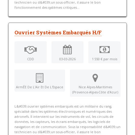
technicien ou d&#039;un sous-officier, il assure le bon
fonctionnement des systèmes critiques...
Ouvrier Systèmes Embarqués H/F
CDD
03-03-2026
1 550 € par mois
ArmÉE De L'Air Et De L'Espace
Nice Alpes-Maritimes
(Provence-Alpes-Côte d'Azur)
L&#039;ouvrier systèmes embarqués est un militaire du rang,
spécialisé dans les systèmes électroniques et numériques des
aéronefs. Il intervient sur les instruments de vol, les circuits de
données, les capteurs, les écrans embarqués, les logiciels de
navigation et de communication. Sous la responsabilité d&#039;un
technicien ou d&#039;un sous-officier, il assure le bon