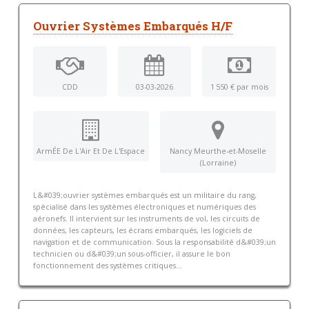
Ouvrier Systèmes Embarqués H/F
CDD
03-03-2026
1 550 € par mois
ArmÉE De L'Air Et De L'Espace
Nancy Meurthe-et-Moselle
(Lorraine)
L&#039;ouvrier systèmes embarqués est un militaire du rang,
spécialisé dans les systèmes électroniques et numériques des
aéronefs. Il intervient sur les instruments de vol, les circuits de
données, les capteurs, les écrans embarqués, les logiciels de
navigation et de communication. Sous la responsabilité d&#039;un
technicien ou d&#039;un sous-officier, il assure le bon
fonctionnement des systèmes critiques...