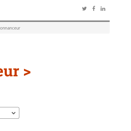
onnanceur
ur >