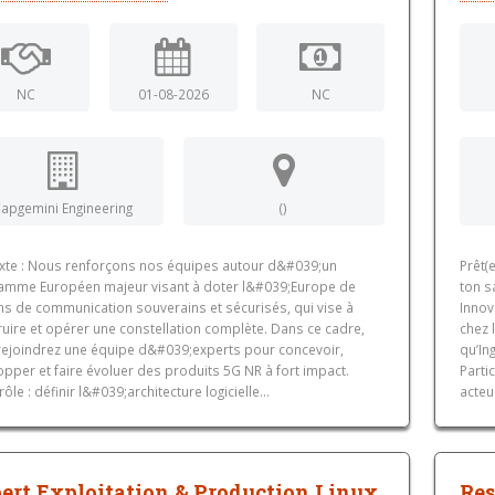
NC
01-08-2026
NC
apgemini Engineering
()
xte : Nous renforçons nos équipes autour d&#039;un
Prêt(
amme Européen majeur visant à doter l&#039;Europe de
ton s
s de communication souverains et sécurisés, qui vise à
Innov
uire et opérer une constellation complète. Dans ce cadre,
chez 
rejoindrez une équipe d&#039;experts pour concevoir,
qu’In
pper et faire évoluer des produits 5G NR à fort impact.
Parti
rôle : définir l&#039;architecture logicielle...
acteu
ert Exploitation & Production Linux
Res