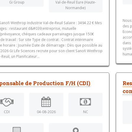
Gi Group
Val-de-Reuil Eure (Haute-
Normandie)
Nous 
 Sanofi Winthrop Industrie Val-de-Reuil Salaire : 3494.22 € Mes
des p
ages : restaurant d&#039;entreprise, mutuelle
Econo
/prévoyance, chèques cadeaux parrainages jusque 150€
accom
e travail : Sur site Type de contrat : Contrat intérimaire
dans 
e horaire : Journée Date de démarrage : Dès que possible au
systè
2026 Gi Life Sciences recrute pour son client Sanofi Winthrop
humai
-Reuil, un Planificateur...
ponsable de Production F/H (CDI)
Res
com
CDI
04-08-2026
NC