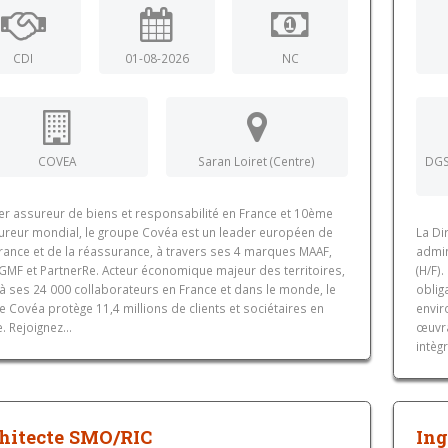
CDI
01-08-2026
NC
COVEA
Saran Loiret (Centre)
DGS
er assureur de biens et responsabilité en France et 10ème
ureur mondial, le groupe Covéa est un leader européen de
La Di
urance et de la réassurance, à travers ses 4 marques MAAF,
admin
GMF et PartnerRe. Acteur économique majeur des territoires,
(H/F)
à ses 24 000 collaborateurs en France et dans le monde, le
oblig
 Covéa protège 11,4 millions de clients et sociétaires en
envir
. Rejoignez...
œuvra
intèg
hitecte SMO/RIC
Ing