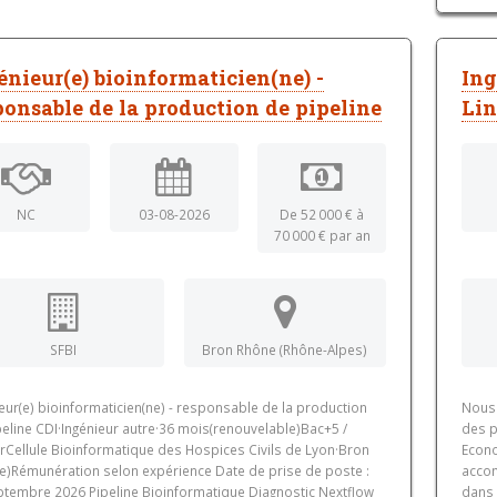
énieur(e) bioinformaticien(ne) -
Ing
ponsable de la production de pipeline
Li
NC
03-08-2026
De 52 000 € à
70 000 € par an
SFBI
Bron Rhône (Rhône-Alpes)
eur(e) bioinformaticien(ne) - responsable de la production
Nous 
eline CDI·Ingénieur autre·36 mois(renouvelable)Bac+5 /
des p
rCellule Bioinformatique des Hospices Civils de Lyon·Bron
Econo
ce)Rémunération selon expérience Date de prise de poste :
accom
ptembre 2026 Pipeline Bioinformatique Diagnostic Nextflow
dans 