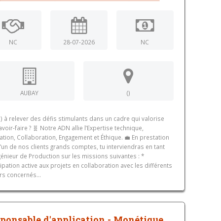
NC
28-07-2026
NC
AUBAY
()
e) à relever des défis stimulants dans un cadre qui valorise
avoir-faire ? 🧬 Notre ADN allie l’Expertise technique,
ation, Collaboration, Engagement et Éthique. 💼 En prestation
l’un de nos clients grands comptes, tu interviendras en tant
génieur de Production sur les missions suivantes : *
cipation active aux projets en collaboration avec les différents
rs concernés...
ponsable d'application - Monétique