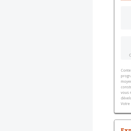
C
Conte
progr
moyen
constr
vous 
dévelo
Votre 
Exp