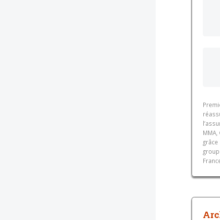
Premi
réass
l’ass
MMA, 
grâce 
groupe
France
Arc