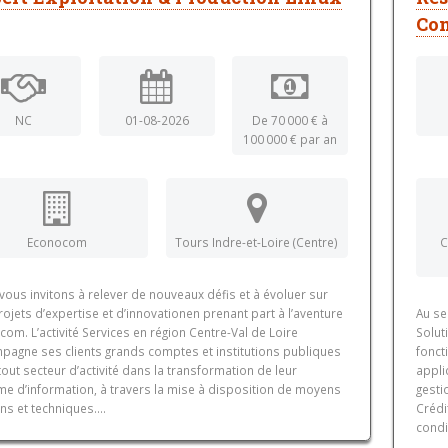
Co
NC
01-08-2026
De 70 000 € à
100 000 € par an
Econocom
Tours Indre-et-Loire (Centre)
C
ous invitons à relever de nouveaux défis et à évoluer sur
ojets d’expertise et d’innovationen prenant part à l’aventure
Au se
om. L’activité Services en région Centre-Val de Loire
Solut
pagne ses clients grands comptes et institutions publiques
fonct
out secteur d’activité dans la transformation de leur
appli
me d’information, à travers la mise à disposition de moyens
gesti
s et techniques....
Crédi
condi