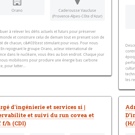
Orano
Caderousse Vaucluse
(Provence-Alpes-Côte d'Azur)
buer à relever les défis actuels et futurs pour préserver
 monde et construire celui de demain tout en prenant soin de
nté de chacun, c&#039;est stimulant pour vous. Pour nous
Descr
 En rejoignant le groupe Orano, acteur international de
contr
nce dans le nucléaire, vous êtes au bon endroit. Chaque jour
époqu
nous mobilisons pour produire une énergie bas carbone
perfo
ce, pour lutter...
cultu
techn
les r
rgé d'ingénierie et services si |
Adm
ervabilite et suivi du run covea et
D’i
 f/h (CDI)
(H/