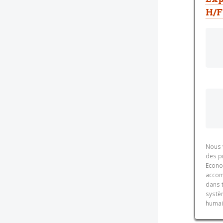
H/F
Nous v
des pr
Econoc
accom
dans t
systè
humain