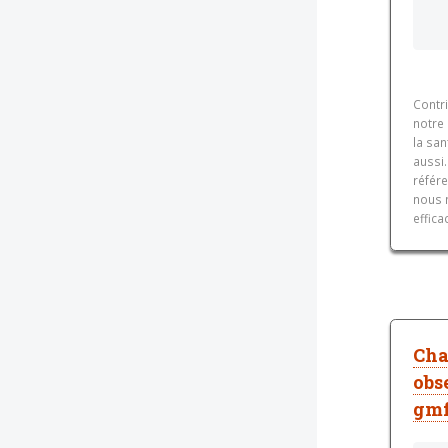
Contri
notre
la sa
aussi.
référe
nous 
effica
Cha
obs
gmf