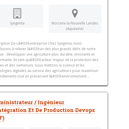
Syngenta
Morcenx-la-Nouvelle Landes
(Aquitaine)
iption De L&#039;entreprise Chez Syngenta, nous
ibuons à relever l&#039;un des plus grands défis de notre
e : développer une agriculture plus durable, innovante et
rmante. En tant qu&#039;acteur majeur de la protection des
res et des semences, nous mettons la science et les
ologies digitales au service des agriculteurs pour maximiser
endements tout en préservant l&#039;environnement....
inistrateur / Ingénieur
ntégration Et De Production Devops
F)