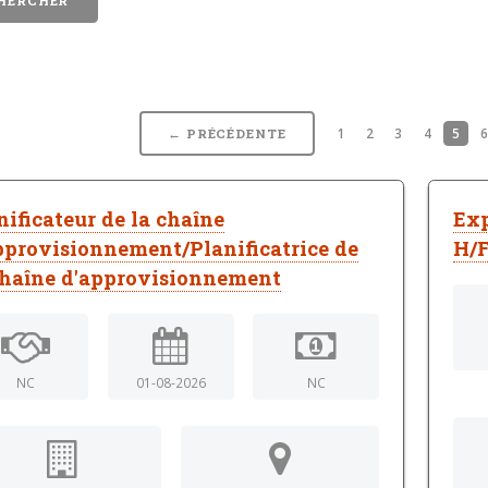
1
2
3
4
5
← PRÉCÉDENTE
nificateur de la chaîne
Exp
pprovisionnement/Planificatrice de
H/
chaîne d'approvisionnement
NC
01-08-2026
NC