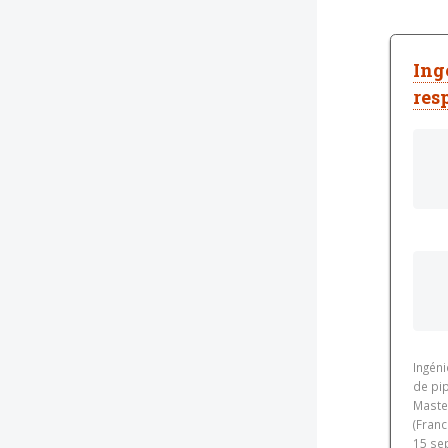
Ing
res
Ingéni
de pip
Maste
(Fran
15 se