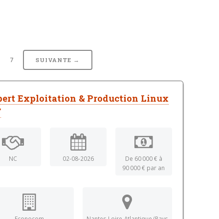
6
7
SUIVANTE →
ert Exploitation & Production Linux
F
NC
02-08-2026
De 60 000 € à
90 000 € par an
Econocom
Nantes Loire-Atlantique (Pays