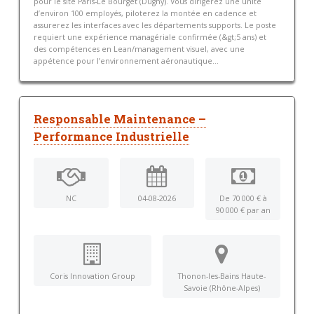
pour le site Paris-Le Bourget (Dugny). Vous dirigerez une unité
d’environ 100 employés, piloterez la montée en cadence et
assurerez les interfaces avec les départements supports. Le poste
requiert une expérience managériale confirmée (&gt;5 ans) et
des compétences en Lean/management visuel, avec une
appétence pour l’environnement aéronautique...
Responsable Maintenance –
Performance Industrielle
NC
04-08-2026
De 70 000 € à
90 000 € par an
Coris Innovation Group
Thonon-les-Bains Haute-
Savoie (Rhône-Alpes)